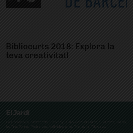
Bibliocurts 2018: Explora la
teva creativitat!
El Jardí
La Bonanova, Monterols, Galvany, Turó Parc, el Farró, el Putxet, Sarrià,
les Tres Torres, Pedralbes, Vallvidrera, les Planes i el Tibidabo