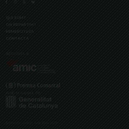
QUI SOM?
ON REPARTIM?
HEMEROTECA
CONTACTA
Associats a:
Amb el suport de:
© Premsa Local El Jardí SCCL 2025