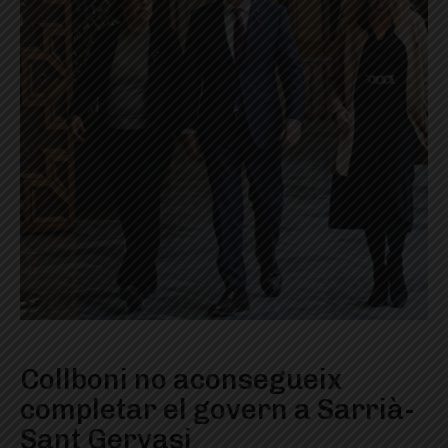
Collboni no aconsegueix
completar el govern a Sarrià-
Sant Gervasi