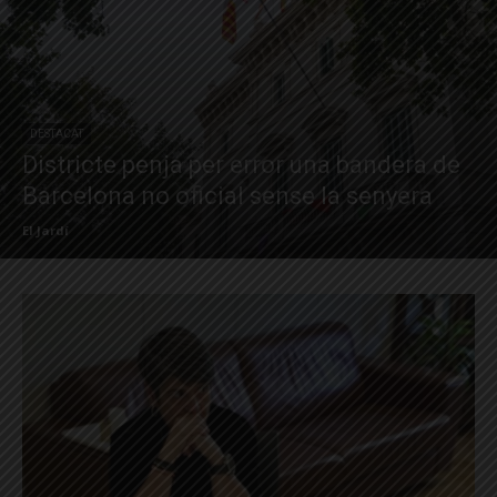
DESTACAT
Districte penja per error una bandera de
Barcelona no oficial sense la senyera
El Jardí