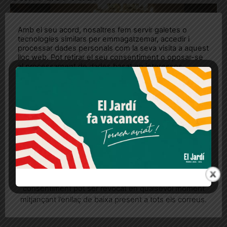
Amb el seu acord, nosaltres fem servir galetes o
tecnologies similars per emmagatzemar, accedir i
processar dades personals com la seva visita a aquest
lloc web. Pot retirar el seu consentiment o oposar-se
al processament de dades basat en interessos
legítims en qualsevol moment fent clic a "Ajustos de
cookies" o a la nostra Política de privacitat en aquest
lloc web. Si cliques "acceptar" dones el teu
consentiment
Més informació
Acceptar
Rebutjar tot
Quan l’usuari crea un compte al Diari el Jardí, dona el
seu consentiment explícit per rebre comunicacions
informatives relacionades amb el servei. Aquest
consentiment pot ser revocat en qualsevol moment
mitjançant l’enllaç de baixa present a tots els correus.