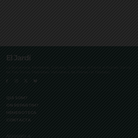
El Jardí
La Bonanova, Monterols, Galvany, Turó Parc, el Farró, el Putxet, Sarrià,
les Tres Torres, Pedralbes, Vallvidrera, les Planes i el Tibidabo
QUI SOM?
ON REPARTIM?
HEMEROTECA
CONTACTA
Associats a: