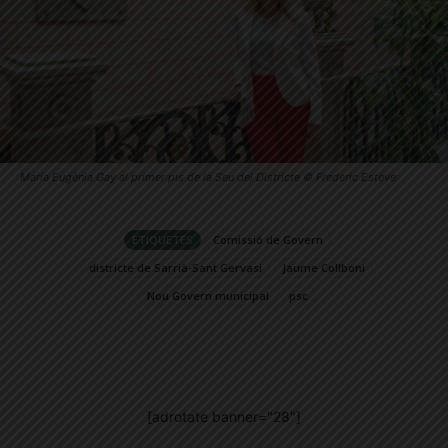
Maria Eugènia Gay al primer pis de la Seu del Districte © Frederic Esteve
ETIQUETES
Comissió de Govern
districte de Sarrià-Sant Gervasi
Jaume Collboni
Nou Govern municipal
psc
[adrotate banner="28"]