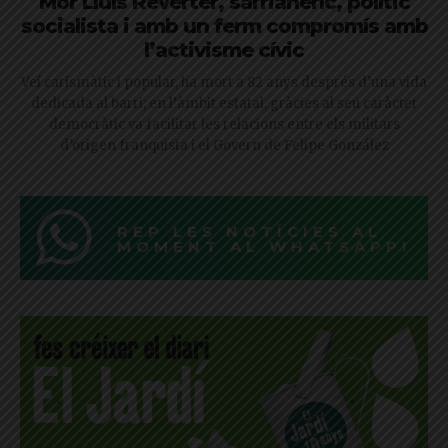
Mor Lluís Reverter, sarrianenc, polític
socialista i amb un ferm compromís amb
l’activisme cívic
Veí carismàtic i popular, ha mort a 82 anys després d’una vida
dedicada al barri; en l’àmbit estatal, gràcies al seu caràcter
democràtic va facilitar les relacions entre els militars
d’origen franquista i el Govern de Felipe González
REP LES NOTÍCIES AL
MOMENT AL WHATSAPP!