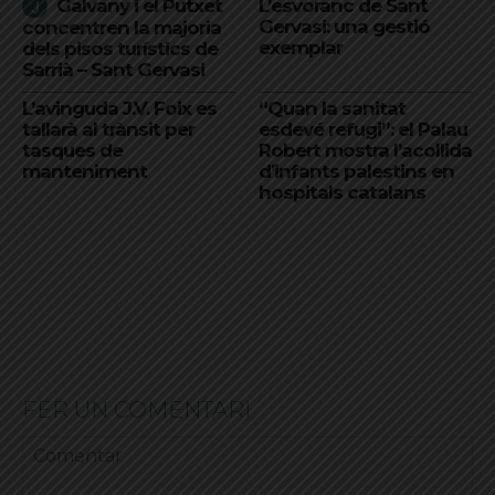
Galvany i el Putxet
L’esvoranc de Sant
Gervasi: una gestió
concentren la majoria
exemplar
dels pisos turístics de
Sarrià – Sant Gervasi
L’avinguda J.V. Foix es
“Quan la sanitat
tallarà al trànsit per
esdevé refugi”: el Palau
tasques de
Robert mostra l’acollida
manteniment
d’infants palestins en
hospitals catalans
FER UN COMENTARI