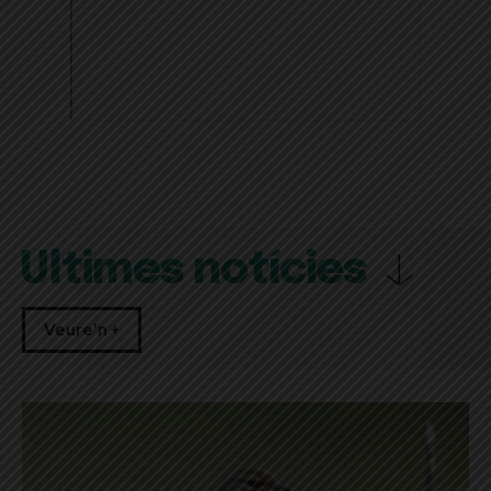
Últimes notícies
Veure'n +