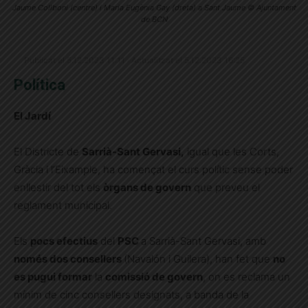
Jaume Collboni (centre) i Maria Eugènia Gay (dreta) a Sant Jaume © Ajuntament
de BCN
Publicat el 5.12.2023 11:11 · Actualitzat el 5.12.2023 16:25
Política
El Jardí
El Districte de
Sarrià-Sant Gervasi,
igual que les Corts,
Gràcia i l’Eixample, ha començat el curs polític sense poder
enllestir del tot els
òrgans de govern
que preveu el
reglament municipal.
Els
pocs efectius
del
PSC
a Sarrià-Sant Gervasi, amb
només dos consellers
(Navalón i Guilera), han fet que
no
es pugui formar
la
comissió de govern
, on es reclama un
mínim de cinc consellers designats, a banda de la