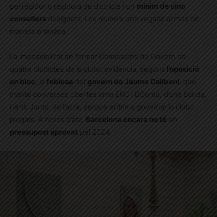
pel regidor o regidora de districte i un
mínim de cinc
consellers
designats, i es reuneix una vegada al mes de
manera ordinària.
La impossibilitat de formar Comissions de Govern en
quatre districtes de la ciutat evidencia, segons
l’oposició
en bloc
, la
feblesa
del
govern de Jaume Collboni
, que
manté converses obertes amb ERC i BComú, d’una banda,
i amb Junts, de l’altra, perquè entrin a governar la ciutat
plegats. A hores d’ara,
Barcelona encara no té
un
pressupost aprovat
pel 2024.