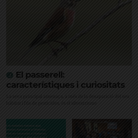
El passerell:
característiques i curiositats
La seva principal amenaça, a més de la desaparició del seu
hàbitat i l'ús de pesticides, és el silvestrisme