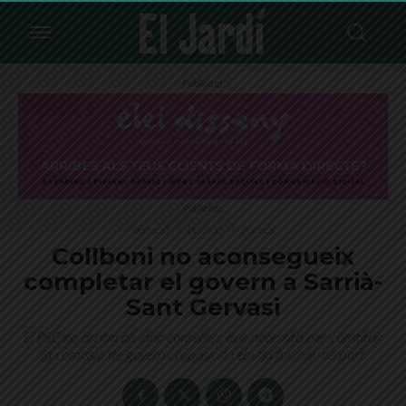
Publicitat
Publicitat
Destacat
Districte
Política
Collboni no aconsegueix
completar el govern a Sarrià-
Sant Gervasi
El PSC no arriba als cinc consellers que necessita per constituir
la comissió de govern i l'oposició rebutja formar-ne part