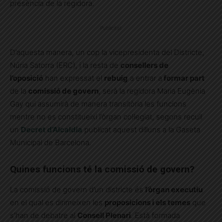
presència de la regidora.
Publicitat
D’aquesta manera, un cop la vicepresidenta del Districte,
Núria Satorra (ERC), i la resta de
consellers de
l’oposició
han expressat el
rebuig
a entrar a
formar part
de la
comissió de govern
, serà la regidora Maria Eugènia
Gay qui assumirà de manera transitòria les funcions
mentre no es constitueixi l’òrgan col·legiat, segons recull
un
Decret d’Alcaldia
publicat aquest dilluns a la Gaseta
Municipal de Barcelona.
Quines funcions té la comissió de govern?
La comissió de govern d’un districte és
l’òrgan executiu
en el qual es dirimeixen les
proposicions i els temes
que
s’han de debatre al
Consell Plenari
. Està formada