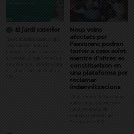
El jardí exterior
Nous veïns
afectats per
"De la mateixa manera que
l’esvoranc podran
necessito harmonia a
tornar a casa aviat
l’interior, també en necessito
mentre d’altres es
a l’exterior, perquè com és a
dins és a fora i com és a fora
constitueixen en
és a dins": l'article de Glòria
una plataforma per
Vilalta
reclamar
indemnitzacions
L’Ajuntament de Barcelona
aprova una proposició de
Junts per ajudar els
comerços afectats per
l'esvoranc de l'L9