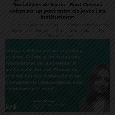
Socialistes de Sarrià – Sant Gervasi
volem ser un pont entre els joves i les
institucions»
El nou primer secretari de les JSC al districte es marca com a
objectiu fer de l'organització un pont entre els joves i la
política municipal