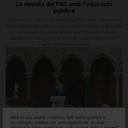
La desídia del PSC amb l’educació
pública
“L’educació 0-3 no pot ser el privilegi d’uns pocs. Cal posar en
marxa tots els mecanismes per augmentar la xarxa d’escoles
bressol. Perquè no podem oblidar que l’educació és un dret
fonamental i una poderosa eina per transformar el món”:
l'opinió de Munsa Mompió
Amb el seu acord, nosaltres fem servir galetes o
tecnologies similars per emmagatzemar, accedir i
processar dades personals com la seva visita a aquest