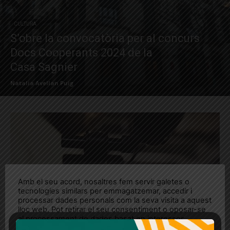
CULTURA
S’obre la convocatòria per al concurs
Docs Cooperants 2024 de la
Casa Sagnier
Natalia Avellan Puig
Amb el seu acord, nosaltres fem servir galetes o
tecnologies similars per emmagatzemar, accedir i
processar dades personals com la seva visita a aquest
lloc web. Pot retirar el seu consentiment o oposar-se
al processament de dades basat en interessos
legítims en qualsevol moment fent clic a "Ajustos de