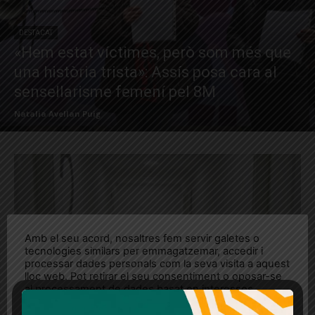
DESTACAT
«Hem estat víctimes, però som més que
una història trista»: Assís posa cara al
sensellarisme femení pel 8M
Natalia Avellan Puig
Amb el seu acord, nosaltres fem servir galetes o
tecnologies similars per emmagatzemar, accedir i
processar dades personals com la seva visita a aquest
lloc web. Pot retirar el seu consentiment o oposar-se
al processament de dades basat en interessos
legítims en qualsevol moment fent clic a "Ajustos de
cookies" o a la nostra Política de privacitat en aquest