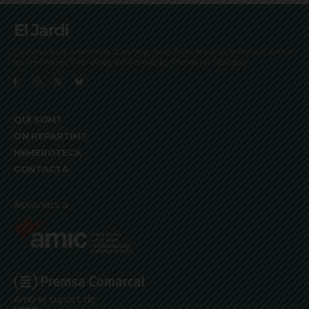
El Jardí
La Bonanova, Monterols, Galvany, Turó Parc, el Farró, el Putxet, Sarrià,
les Tres Torres, Pedralbes, Vallvidrera, les Planes i el Tibidabo
QUI SOM?
ON REPARTIM?
HEMEROTECA
CONTACTA
Associats a:
Amb el suport de: