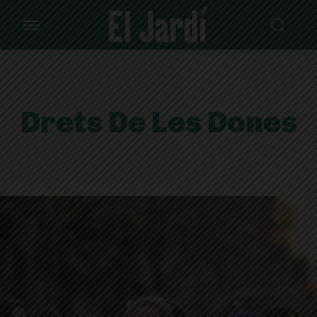
Drets De Les Dones