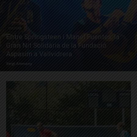
CULTURA
Entre Springsteen i Manel Fuentes: la
Gran Nit Solidària de la Fundació
Aspasim a Vallvidrera
Sergi Alemany