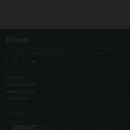
El Jardí
La Bonanova, Monterols, Galvany, Turó Parc, el Farró, el Putxet, Sarrià,
les Tres Torres, Pedralbes, Vallvidrera, les Planes i el Tibidabo
QUI SOM?
ON REPARTIM?
HEMEROTECA
CONTACTA
Associats a: