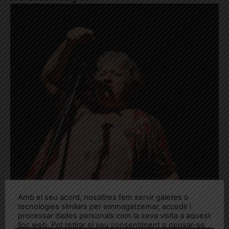
Amb el seu acord, nosaltres fem servir galetes o
tecnologies similars per emmagatzemar, accedir i
processar dades personals com la seva visita a aquest
lloc web. Pot retirar el seu consentiment o oposar-se