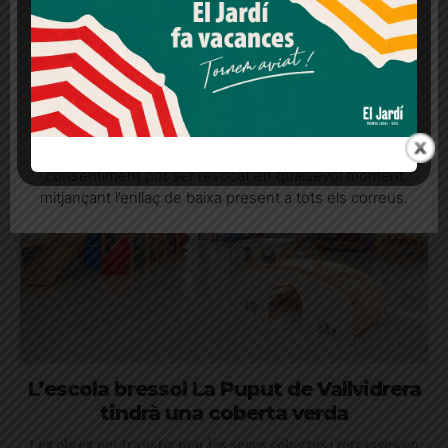
consentiment
La visita de porcs senglars als barris de muntanya deixa
escenes de contenidors regirats, brutícia escampada i
Més informació
Acceptar
Rebutjar tot
excrements
Quan l’usuari crea un compte al Diari el Jardí, dona el
seu consentiment explícit per rebre comunicacions
informatives relacionades amb el servei. Aquest
consentiment pot ser revocat en qualsevol moment
mitjançant l’enllaç de baixa present a tots els correus.
L’escola bressol La Puput de Vallvidrera
tindrà una coberta verda
Les obres per transformar les seves cobertes i terrasses en