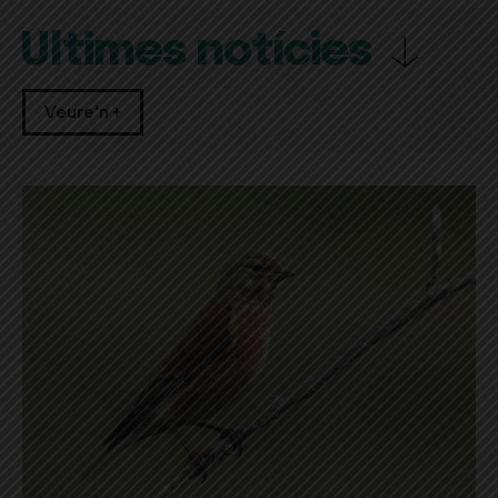
Últimes notícies
Veure'n +