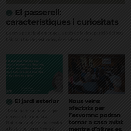
El passerell:
característiques i curiositats
La seva principal amenaça, a més de la desaparició del seu
hàbitat i l'ús de pesticides, és el silvestrisme
El jardí exterior
Nous veïns
afectats per
"De la mateixa manera que
l’esvoranc podran
necessito harmonia a
tornar a casa aviat
l’interior, també en necessito
mentre d’altres es
a l’exterior, perquè com és a