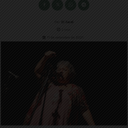
Per
El Jardí
2
min.
11 de setembre de 2021