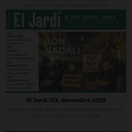
espais verds i naturals començaran a l'estiu
El Jardí 123, desembre 2025
https://diarieljardi.cat/wp-content/uploads/2026/01/1626-El-
Jardi123_Desembre25_0212-_ok.pdf