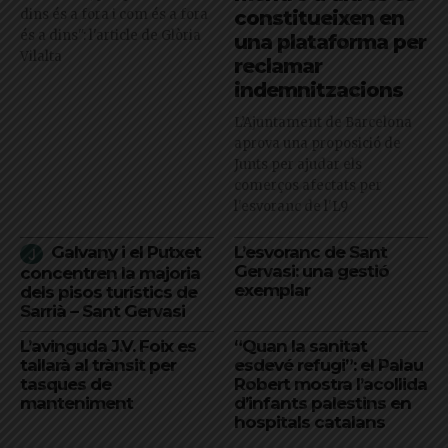
dins és a fora i com és a fora
constitueixen en
és a dins": l'article de Glòria
una plataforma per
Vilalta
reclamar
indemnitzacions
L’Ajuntament de Barcelona
aprova una proposició de
Junts per ajudar els
comerços afectats per
l'esvoranc de l'L9
Galvany i el Putxet
L’esvoranc de Sant
Gervasi: una gestió
concentren la majoria
exemplar
dels pisos turístics de
Sarrià – Sant Gervasi
L’avinguda J.V. Foix es
“Quan la sanitat
tallarà al trànsit per
esdevé refugi”: el Palau
tasques de
Robert mostra l’acollida
manteniment
d’infants palestins en
hospitals catalans