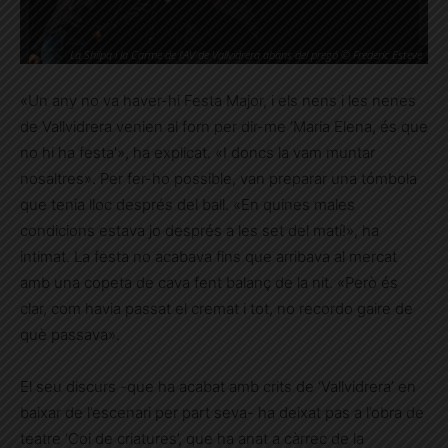
La Shilpa i la Carme de l'AV de Vallvidrera abans del pregó © Frederic Esteve
«Un any no va haver-hi Festa Major, i els nens i les nenes
de Vallvidrera venien al forn per dir-me ‘Maria Elena, és que
no hi ha festa'», ha explicat. «I doncs la vam muntar
nosaltres». Per fer-ho possible, van preparar una tómbola
que tenia lloc després del ball. «En quines males
condicions estava jo després a les set del matí!», ha
intimat. La festa no acabava fins que arribava al mercat
amb una copeta de cava fent balanç de la nit. «Però és
clar, com havia passat el cremat i tot, no recordo gaire de
què passava».
El seu discurs -que ha acabat amb crits de ‘Vallvidrera’ en
baixar de l’escenari per part seva- ha deixat pas a l’obra de
teatre ‘Coi de criatures’, que ha anat a càrrec de la