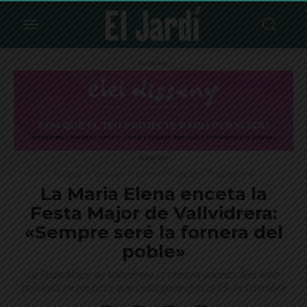
Publicitat
Publicitat
Cultura
Destacat
General
Societat
Vallvidrera
La Maria Elena enceta la
Festa Major de Vallvidrera:
«Sempre seré la fornera del
poble»
La Festa Major de Vallvidrera se celebra aquests dies amb
activitats de tot tipus que s'allargaran fins al 19 de setembre