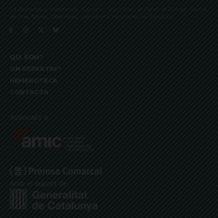
La Bonanova, Monterols, Galvany, Turó Parc, el Farró, el Putxet, Sarrià,
les Tres Torres, Pedralbes, Vallvidrera, les Planes i el Tibidabo
QUI SOM?
ON REPARTIM?
HEMEROTECA
CONTACTA
Associats a:
Amb el suport de: