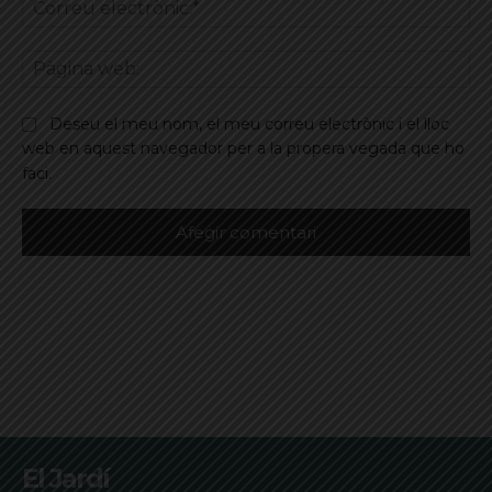
Co
ele
Pà
we
Deseu el meu nom, el meu correu electrònic i el lloc
web en aquest navegador per a la propera vegada que ho
faci.
El Jardí