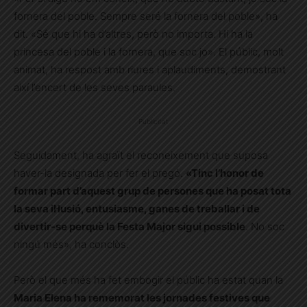
fornera del poble. Sempre seré la fornera del poble», ha
dit. «Sé que hi ha d’altres, però no importa. Hi ha la
princesa del poble i la fornera, que soc jo». El públic, molt
animat, ha respost amb riures i aplaudiments, demostrant
així l’encert de les seves paraules.
Publicitat
Seguidament, ha agraït el reconeixement que suposa
haver-la designada per fer el pregó.
«Tinc l’honor de
formar part d’aquest grup de persones que ha posat tota
la seva il·lusió, entusiasme, ganes de treballar i de
divertir-se perquè la Festa Major sigui possible
. No soc
ningú més», ha conclòs.
Però el que més ha fet embogir el públic ha estat quan la
Maria Elena ha rememorat les jornades festives que