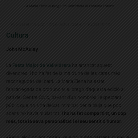
La Maria Elena al pregó de Vallvidrera © Frederic Esteve
Publicat el 11.9.2021 10:39 · Actualitzat el 11.9.2021 10:40
Cultura
John McAulay
La
Festa Major de Vallvidrera
ha arrancat aquest
divendres, i ho ha fet de la mà d’una de les cares més
reconegudes del barri. La Maria Elena ha estat
l’encarregada de pronunciar el pregó d’aquesta edició al
pati del Centre Cívic, davant d’un nombrós i expectant
públic que no s’ha deixat intimidar per la pluja que poc
abans ho havia mullat tot.
I ho ha fet compartint, un cop
més, tota la seva personalitat i el seu sentit d’humor
.
«Per si algú no em coneix, que ho dubto bastant, jo soc la