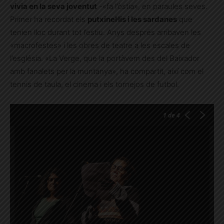
vivia en la seva joventut
-«fa l’òstia», en paraules seves.
Primer ha recordat els
putxinel·lis i les sardanes
que
tenien lloc durant tot l’estiu. Anys després arribaven les
«macrofestes» i les obres de teatre a les escales de
l’església. «La Verge, que la portàvem des del Baixador
amb fanalets per la muntanya», ha compartit, així com el
tennis de taula, el cinema i els tornejos de futbol.
1
de 4