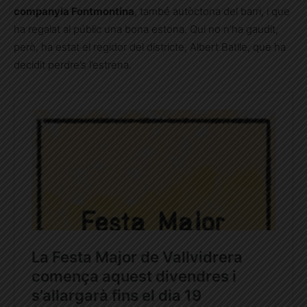
companyia Fontmontina
, també autòctona del barri, i que
ha regalat al públic una bona estona. Qui no n’ha gaudit,
però, ha estat el regidor del districte, Albert Batlle, que ha
decidit perdre’s l’estrena.