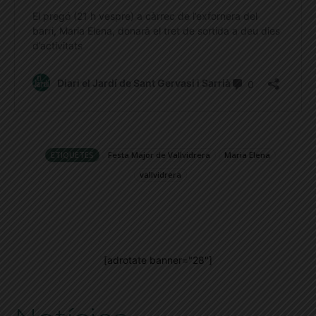
ETIQUETES
Festa Major de Vallvidrera
Maria Elena
vallvidrera
[adrotate banner="28"]