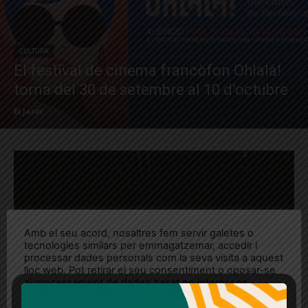
CULTURA
El festival de cinema francòfon Ohlalà!
torna del 30 de setembre al 10 d’octubre
El Jardí
Amb el seu acord, nosaltres fem servir galetes o
tecnologies similars per emmagatzemar, accedir i
processar dades personals com la seva visita a aquest
lloc web. Pot retirar el seu consentiment o oposar-se
al processament de dades basat en interessos
legítims en qualsevol moment fent clic a "Ajustos de
cookies" o a la nostra Política de privacitat en aquest