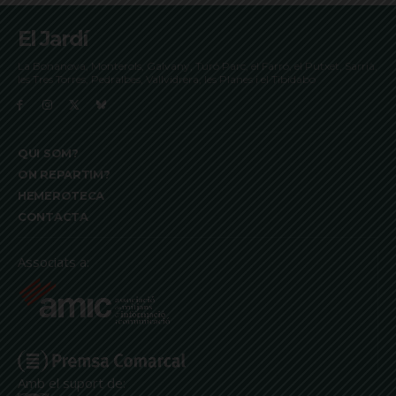
El Jardí
La Bonanova, Monterols, Galvany, Turó Parc, el Farró, el Putxet, Sarrià,
les Tres Torres, Pedralbes, Vallvidrera, les Planes i el Tibidabo
QUI SOM?
ON REPARTIM?
HEMEROTECA
CONTACTA
Associats a:
Amb el suport de: