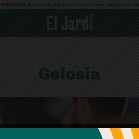
DESTACATS:
Esvoranc Sant Gervasi
·
Casa Orlandai
·
Inseguretat
·
Ob
Gelosia