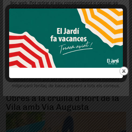
lloc web. Pot retirar el seu consentiment o oposar-se
al processament de dades basat en interessos
legítims en qualsevol moment fent clic a "Ajustos de
cookies" o a la nostra Política de privacitat en aquest
lloc web. Si cliques "acceptar" dones el teu
consentiment
Més informació
Acceptar
Rebutjar tot
Quan l’usuari crea un compte al Diari el Jardí, dona el
seu consentiment explícit per rebre comunicacions
informatives relacionades amb el servei. Aquest
consentiment pot ser revocat en qualsevol moment
mitjançant l’enllaç de baixa present a tots els correus.
Obres a la cruïlla d’Hort de la
Vila amb Via Augusta