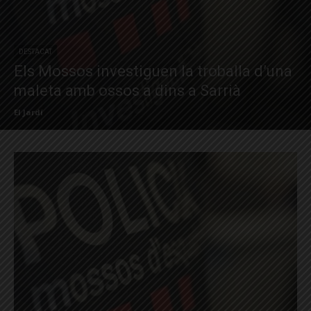
DESTACAT
Els Mossos investiguen la troballa d’una
maleta amb ossos a dins a Sarrià
El Jardí