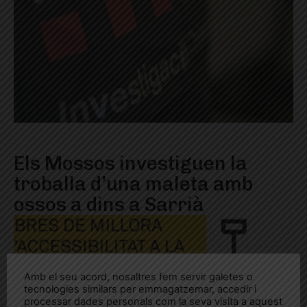
Els Mossos investiguen la
troballa d’una maleta amb
ossos a dins a Sarrià
Amb el seu acord, nosaltres fem servir galetes o
tecnologies similars per emmagatzemar, accedir i
processar dades personals com la seva visita a aquest