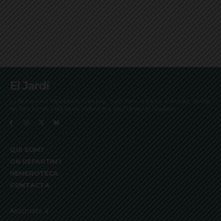
El Jardí
La Bonanova, Monterols, Galvany, Turó Parc, el Farró, el Putxet, Sarrià,
les Tres Torres, Pedralbes, Vallvidrera, les Planes i el Tibidabo
QUI SOM?
ON REPARTIM?
HEMEROTECA
CONTACTA
Associats a: