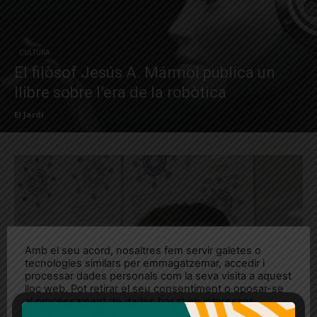
CULTURA
El filòsof Jesús A. Mármol publica un
llibre sobre l’era de la robòtica
El Jardí
Amb el seu acord, nosaltres fem servir galetes o
tecnologies similars per emmagatzemar, accedir i
processar dades personals com la seva visita a aquest
lloc web. Pot retirar el seu consentiment o oposar-se
al processament de dades basat en interessos
legítims en qualsevol moment fent clic a "Ajustos de