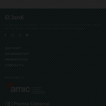
El Jardí
La Bonanova, Monterols, Galvany, Turó Parc, el Farró, el Putxet, Sarrià,
les Tres Torres, Pedralbes, Vallvidrera, les Planes i el Tibidabo
QUI SOM?
ON REPARTIM?
HEMEROTECA
CONTACTA
Associats a: