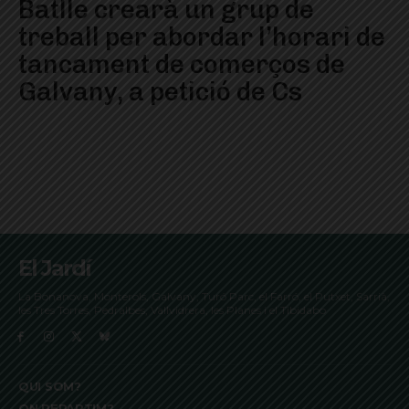
Batlle crearà un grup de
treball per abordar l’horari de
tancament de comerços de
Galvany, a petició de Cs
El Jardí
La Bonanova, Monterols, Galvany, Turó Parc, el Farró, el Putxet, Sarrià,
les Tres Torres, Pedralbes, Vallvidrera, les Planes i el Tibidabo
QUI SOM?
ON REPARTIM?