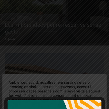
Les millors idees per refrescar-se sense
gastar
El Jardí
Amb el seu acord, nosaltres fem servir galetes o
tecnologies similars per emmagatzemar, accedir i
processar dades personals com la seva visita a aquest
lloc web. Pot retirar el seu consentiment o oposar-se
al processament de dades basat en interessos
legítims en qualsevol moment fent clic a "Ajustos de
cookies" o a la nostra Política de privacitat en aquest