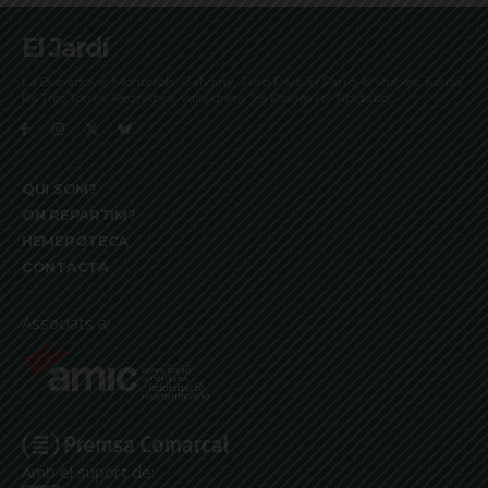
El Jardí
La Bonanova, Monterols, Galvany, Turó Parc, el Farró, el Putxet, Sarrià,
les Tres Torres, Pedralbes, Vallvidrera, les Planes i el Tibidabo
QUI SOM?
ON REPARTIM?
HEMEROTECA
CONTACTA
Associats a:
Amb el suport de: