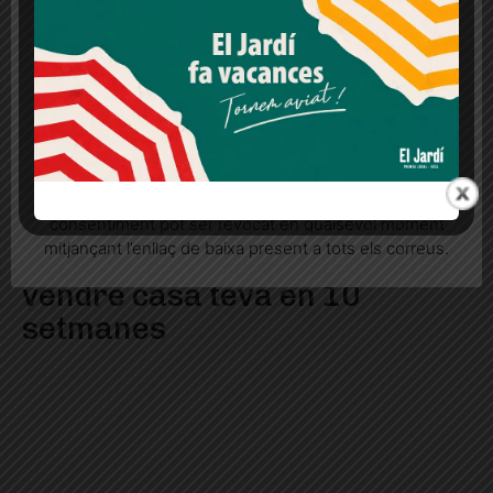
lloc web. Si cliques "acceptar" dones el teu
consentiment
Més informació
Acceptar
Rebutjar tot
Quan l’usuari crea un compte al Diari el Jardí, dona el
seu consentiment explícit per rebre comunicacions
informatives relacionades amb el servei. Aquest
consentiment pot ser revocat en qualsevol moment
mitjançant l’enllaç de baixa present a tots els correus.
Cinc principis bàsics per
vendre casa teva en 10
setmanes