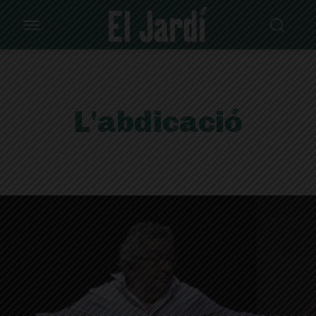
L'abdicació