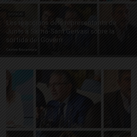
DESTACAT
Les reaccions dels representants de
Junts a Sarrià-Sant Gervasi sobre la
sortida del Govern
Carme Rocamora