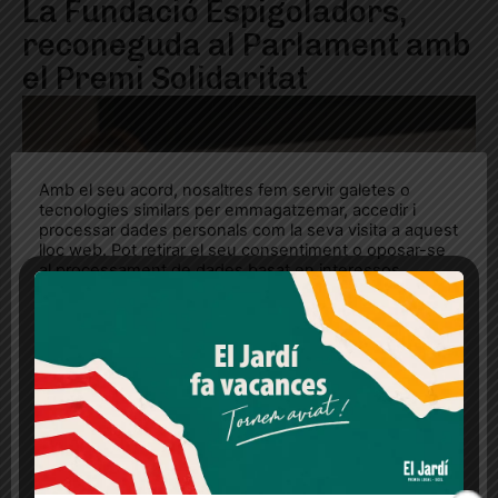
La Fundació Espigoladors,
reconeguda al Parlament amb
el Premi Solidaritat
Amb el seu acord, nosaltres fem servir galetes o
tecnologies similars per emmagatzemar, accedir i
processar dades personals com la seva visita a aquest
lloc web. Pot retirar el seu consentiment o oposar-se
al processament de dades basat en interessos
legítims en qualsevol moment fent clic a "Ajustos de
cookies" o a la nostra Política de privacitat en aquest
lloc web. Si cliques "acceptar" dones el teu
consentiment
Més informació
Acceptar
Rebutjar tot
Quan l’usuari crea un compte al Diari el Jardí, dona el
seu consentiment explícit per rebre comunicacions