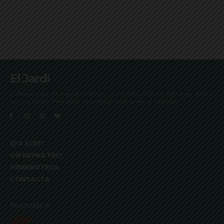
El Jardí
La Bonanova, Monterols, Galvany, Turó Parc, el Farró, el Putxet, Sarrià,
les Tres Torres, Pedralbes, Vallvidrera, les Planes i el Tibidabo
QUI SOM?
ON REPARTIM?
HEMEROTECA
CONTACTA
Associats a: