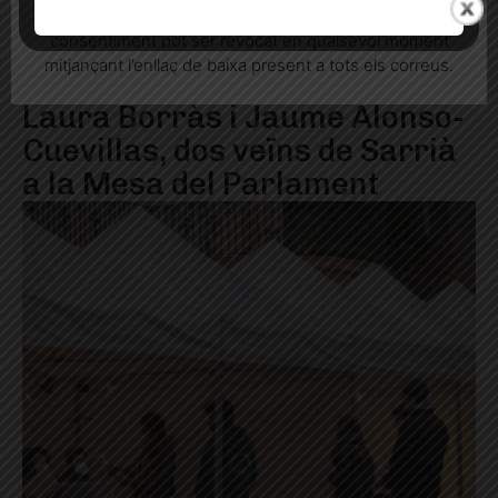
informatives relacionades amb el servei. Aquest
consentiment pot ser revocat en qualsevol moment
mitjançant l’enllaç de baixa present a tots els correus.
Laura Borràs i Jaume Alonso-
Cuevillas, dos veïns de Sarrià
a la Mesa del Parlament