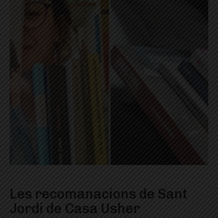
Les recomanacions de Sant
Jordi de Casa Usher