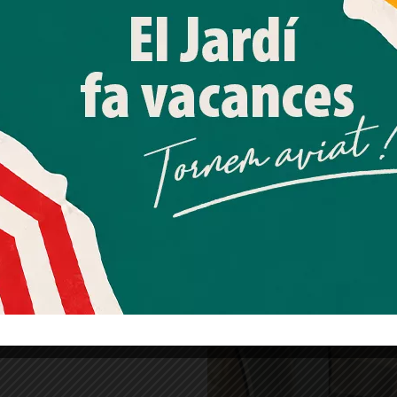
web. Pot retirar el seu consentiment o oposar-se al
processament de dades basat en interessos legítims en
qualsevol moment fent clic a "Ajustos de cookies" o a la
nostra Política de privacitat en aquest lloc web. Si cliques
"acceptar" dones el teu consentiment
Més informació
Acceptar
Rebutjar tot
rc d’Atraccions
Quan l’usuari crea un compte al Diari el Jardí, dona el seu
ibidabo celebra
consentiment explícit per rebre comunicacions
a particular
informatives relacionades amb el servei. Aquest
consentiment pot ser revocat en qualsevol moment
 Major
mitjançant l’enllaç de baixa present a tots els correus.
Publicitat