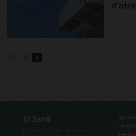
d’atr
1
2
El Jardí
QUI SO
ON REP
La Bonanova, Monterols, Galvany, Turó
HEMER
Parc, el Farró, el Putxet, Sarrià, les Tres