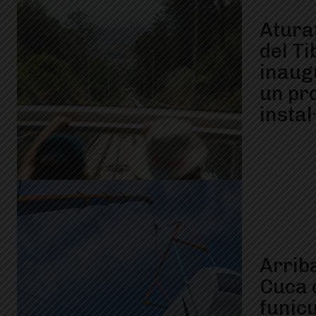
Aturat
del Ti
inaugu
un pr
instal
Arriba
Cuca 
funicu