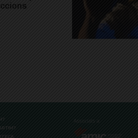
accions
M?
Associats a:
ARTIM?
OTECA