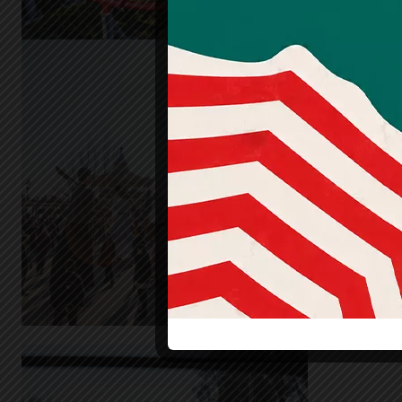
El Pa
del T
la sev
Festa