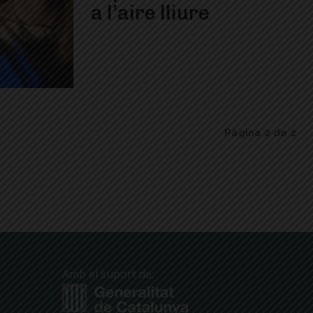
a l’aire lliure
Pàgina 2 de 2
Amb el suport de: