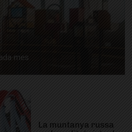
cada mes
La muntanya russa