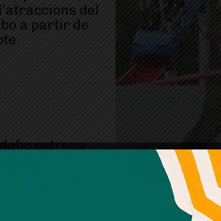
d’atraccions del
bo a partir de
bte
bidabo estrena
orada amb
at virtual a la
nya russa
Amb el seu acord, nosaltres fem servir galetes o
tecnologies similars per emmagatzemar, accedir i
processar dades personals com la seva visita a aquest lloc