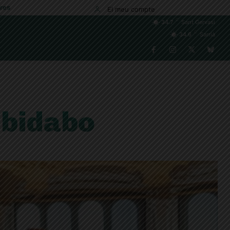
res
El meu compte
C
34.7
Sant Gervasi
C
34.6
Sarrià
ibidabo