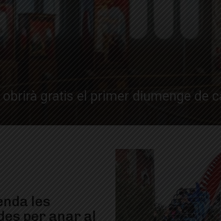
 obrirà gratis el primer diumenge de 
enda les
des per anar al