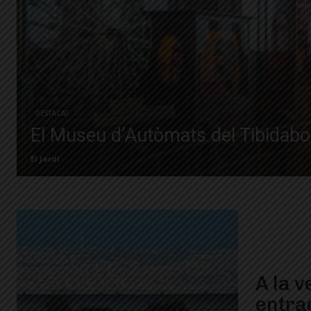
DESTACAT
El Museu d’Autòmats del Tibidabo
El Jardí
A la v
entra