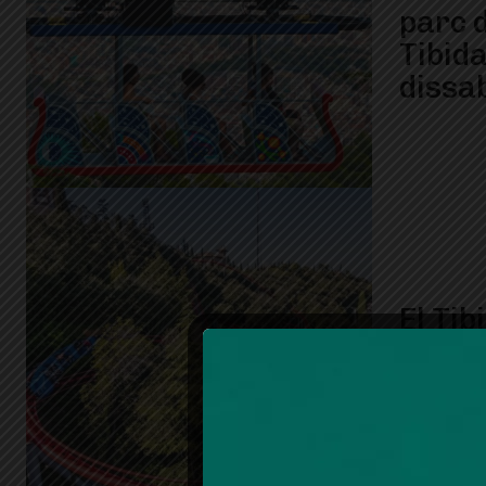
parc 
Tibida
dissa
El Ti
temp
realit
munta