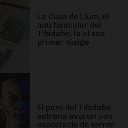
La Cuca de Llum, el
nou funicular del
Tibidabo, fa el seu
primer viatge
El parc del Tibidabo
estrena avui un nou
espectacle de terror