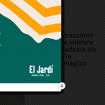
El Parc d’Atraccions
del Tibidabo celebra
amb la ciutadania els
120 anys a la
muntanya màgica