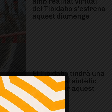
amb realitat virtual
del Tibidabo s’estrena
aquest diumenge
El Tibidabo tindrà una
pista de gel sintètic
per patinar aquest
Nadal