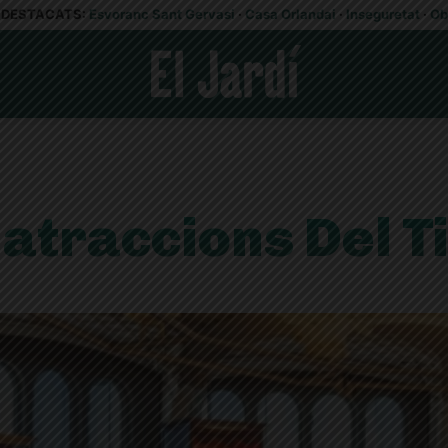
DESTACATS:
Esvoranc Sant Gervasi
·
Casa Orlandai
·
Inseguretat
·
Ob
'atraccions Del T