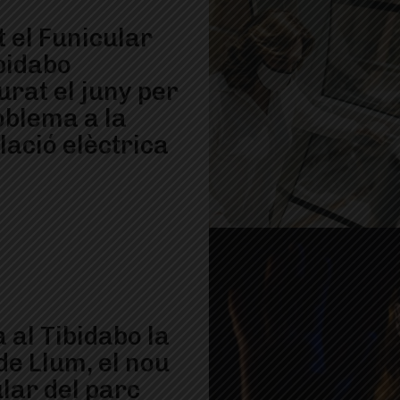
 el Funicular
bidabo
rat el juny per
oblema a la
·lació elèctrica
 al Tibidabo la
de Llum, el nou
lar del parc