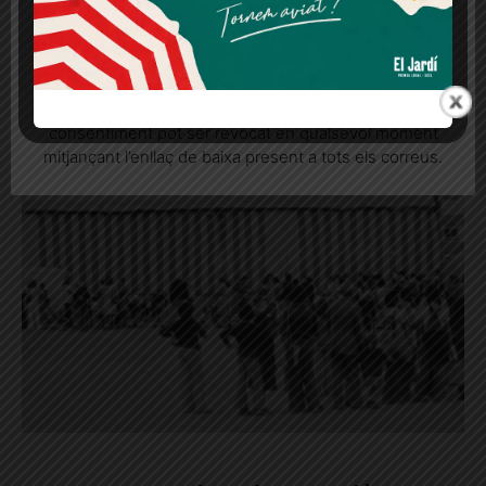
Més informació
Acceptar
Rebutjar tot
Quan l’usuari crea un compte al Diari el Jardí, dona el
seu consentiment explícit per rebre comunicacions
informatives relacionades amb el servei. Aquest
consentiment pot ser revocat en qualsevol moment
mitjançant l’enllaç de baixa present a tots els correus.