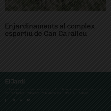
Enjardinaments al complex
esportiu de Can Caralleu
El Jardí
La Bonanova, Monterols, Galvany, Turó Parc, el Farró, el Putxet, Sarrià,
les Tres Torres, Pedralbes, Vallvidrera, les Planes i el Tibidabo