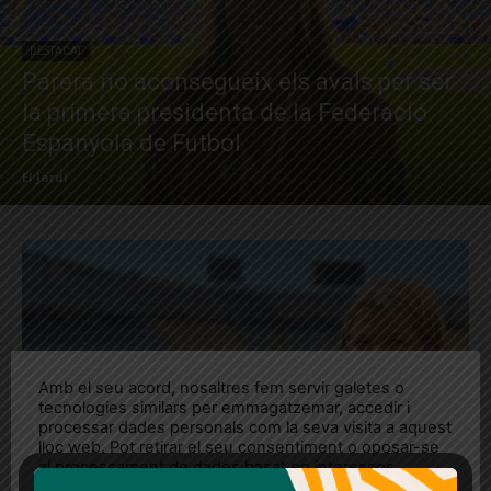
DESTACAT
Parera no aconsegueix els avals per ser
la primera presidenta de la Federació
Espanyola de Futbol
El Jardí
Amb el seu acord, nosaltres fem servir galetes o
tecnologies similars per emmagatzemar, accedir i
processar dades personals com la seva visita a aquest
lloc web. Pot retirar el seu consentiment o oposar-se
al processament de dades basat en interessos
legítims en qualsevol moment fent clic a "Ajustos de