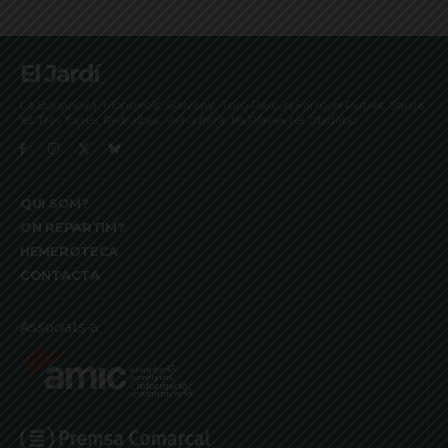
El Jardí
La Bonanova, Monterols, Galvany, Turó Parc, el Farró, el Putxet, Sarrià,
les Tres Torres, Pedralbes, Vallvidrera, les Planes i el Tibidabo
QUI SOM?
ON REPARTIM?
HEMEROTECA
CONTACTA
Associats a: