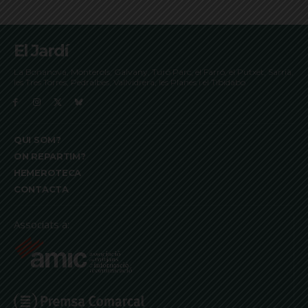
El Jardí
La Bonanova, Monterols, Galvany, Turó Parc, el Farró, el Putxet, Sarrià,
les Tres Torres, Pedralbes, Vallvidrera, les Planes i el Tibidabo
QUI SOM?
ON REPARTIM?
HEMEROTECA
CONTACTA
Associats a: