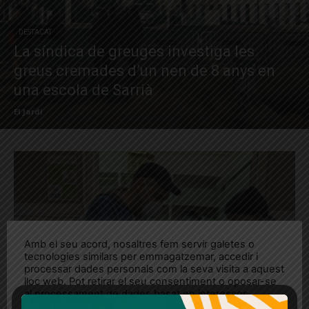
DESTACAT
La síndica de greuges investiga les
greus cremades d’un nen de 8 anys en
una escola de Sarrià
El Jardí
Amb el seu acord, nosaltres fem servir galetes o
tecnologies similars per emmagatzemar, accedir i
processar dades personals com la seva visita a aquest
lloc web. Pot retirar el seu consentiment o oposar-se
al processament de dades basat en interessos
legítims en qualsevol moment fent clic a "Ajustos de