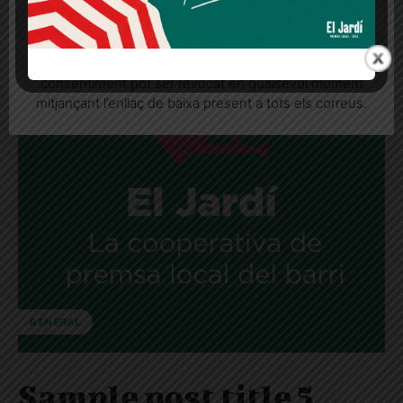
AUTHOR NAME
Quan l’usuari crea un compte al Diari el Jardí, dona el
Sample post no 4 excerpt.
seu consentiment explícit per rebre comunicacions
informatives relacionades amb el servei. Aquest
consentiment pot ser revocat en qualsevol moment
mitjançant l’enllaç de baixa present a tots els correus.
GENERAL
Sample post title 5