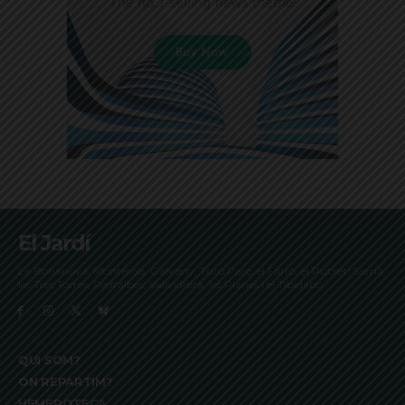
El Jardí
La Bonanova, Monterols, Galvany, Turó Parc, el Farró, el Putxet, Sarrià,
les Tres Torres, Pedralbes, Vallvidrera, les Planes i el Tibidabo
QUI SOM?
ON REPARTIM?
HEMEROTECA