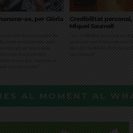
honorar-se, per Glòria
Credibilitat personal,
Miquel Saumell
 meva vida honoro també els
"La credibilitat personal no de
els meus avantpassats. Això
professió que s’exerceix sinó d
omés agrair-los la vida,
ètics de l’individu, de l’educaci
é tenir-los presents i
seu tarannà"
onar-los un lloc. Sigui en el
 amb una fotografia"
CIES AL MOMENT AL WH