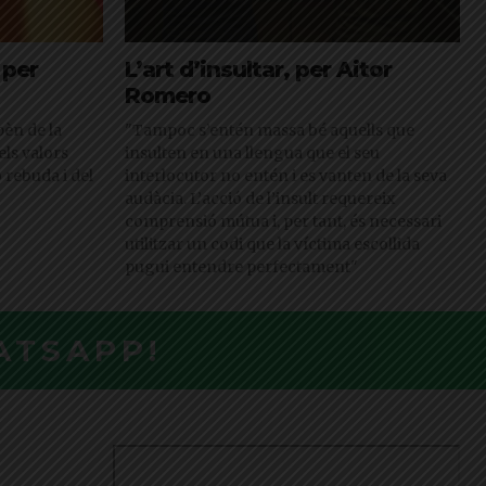
 per
L’art d’insultar, per Aitor
Romero
pèn de la
"Tampoc s’entén massa bé aquells que
els valors
insulten en una llengua que el seu
ó rebuda i del
interlocutor no entén i es vanten de la seva
audàcia. L’acció de l’insult requereix
comprensió mútua i, per tant, és necessari
utilitzar un codi que la víctima escollida
pugui entendre perfectament"
ATSAPP!