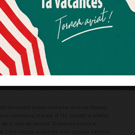
operatius policials, va servir per poder
Més informació
Acceptar
Rebutjar tot
’atemptat de Les Rambles.
Quan l’usuari crea un compte al Diari el Jardí, dona el seu
 ciutadans han de ser els ulls de la policia”
consentiment explícit per rebre comunicacions
licia, patrullant o investigant, pot arribar
informatives relacionades amb el servei. Aquest
consentiment pot ser revocat en qualsevol moment
 passa al seu entorn diàriament. Hi ha
mitjançant l’enllaç de baixa present a tots els correus.
oria poden semblar normals, però que als ulls
senyal d’alarma. Quan sona aquest senyal
com ha d’anar, que algú o alguna cosa està fora
un moviment que no toca, que una persona ha
’ha radicalitzat, és el moment de col·laborar amb
 amb terrorisme podeu contactar amb els Mossos
ol comissaria, trucant al 112, trucant al telèfon
ç de la web de Mossos “Col·labora contra el
ia! Entre tots/es acabarem amb aquesta barbàrie