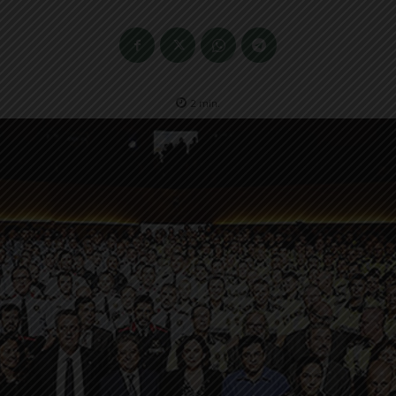
2
min.