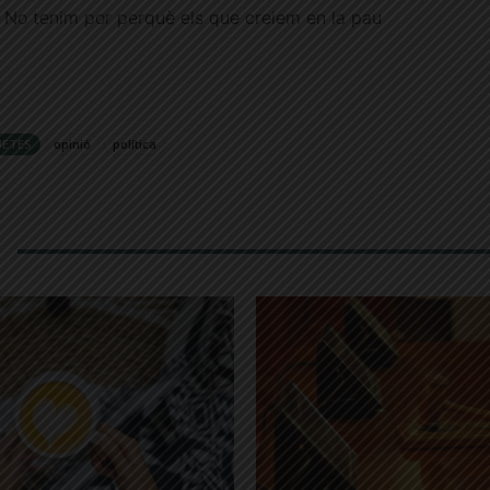
 No tenim por perquè els que creiem en la pau
UETES
opinió
política