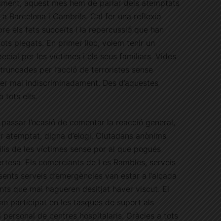
ment, aquest mes hem de parlar dels atemptats
 a Barcelona i Cambrils. Cal fer una reflexió
re els fets succeïts i la repercussió que han
tots plegats. En primer lloc, volem tenir un
ecial per les víctimes i els seus familiars. Vides
truncades per l’acció de terroristes sense
er mal indiscriminadament. Des d’aquestes
a tots ells.
passar l’ocasió de comentar la reacció general,
 atemptat, digna d’elogi. Ciutadans anònims
xilis de les víctimes sense por al que pogués
rtesa. Els comerciants de Les Rambles, serveis
esents serveis d’emergències van estar a l’alçada
ts que mai hagueren desitjat haver viscut. El
an participat en les tasques de suport als
 personal de centres hospitalaris. Gràcies a tots