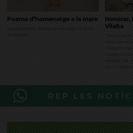
Poema d’homenatge a la mare
Honorar, 
Vilalta
Aquest primer diumenge de maig és el Dia
de la Mare
"Honorant la
meus pares i 
comporta no n
comporta tamb
estimar-los, d
cor o a casa,
REP LES NOTÍ