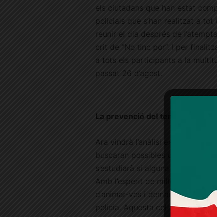
els ciutadans que han estat comp
policials que s’han realitzat a to
reunir el dia després de l’atempta
crit de “No tinc por”. I per finali
a tots els participants a la mult
passat 26 d’agost.
La prevenció del terrorisme
Ara vindrà l’anàlisi exhaustiu de t
buscaran possibles connexions del
s’estudiarà si alguna cosa es pot 
Amb l’esperit de millorar la pre
d’animar-vos i demanar-vos, un c
policia. Aquesta col·laboració ha