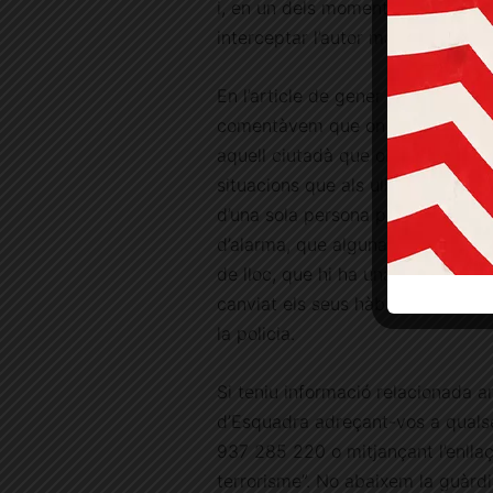
i, en un dels moments àlgids dels 
interceptar l’autor material de l
En l’article de gener del 2016 “Els
comentàvem que on no arriba un po
aquell ciutadà que observa el que
situacions que als ulls de la maj
d’una sola persona poden ser un 
d’alarma, que alguna cosa no va 
de lloc, que hi ha una mirada o 
canviat els seus hàbits i potser s
la policia.
Si teniu informació relacionada
d’Esquadra adreçant-vos a qualsev
937 285 220 o mitjançant l’enlla
terrorisme”. No abaixem la guàrd