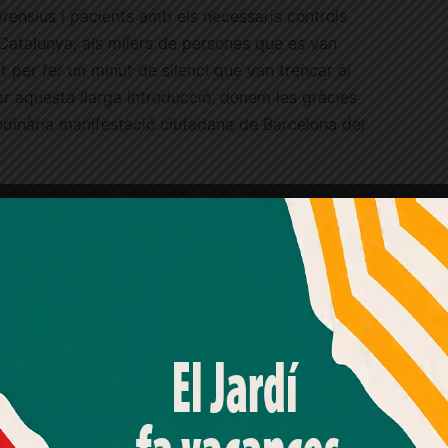
rensius i pacients amb els necessaris controls
t Catalunya; als milers de persones que es van
t per fer un minut de silenci que van trencar al
tzar aquesta llarga introducció, donem les gràcies
itudinària manifestació ciutadana de Barcelona del
Publicitat
Amb el seu acord, nosaltres fem servir galetes o
ota la situació, seguirà la investigació, es
tecnologies similars per emmagatzemar, accedir i
s terroristes, es revisaran els protocols,
processar dades personals com la seva visita a aquest lloc
web. Pot retirar el seu consentiment o oposar-se al
millorar, si alguna cosa no va funcionar prou bé.
processament de dades basat en interessos legítims en
venció contra el terrorisme també és moment
qualsevol moment fent clic a "Ajustos de cookies" o a la
nostra Política de privacitat en aquest lloc web. Si cliques
op més, a la col·laboració ciutadana amb la
"acceptar" dones el teu consentiment
 estat fonamental per poder recopilar informació