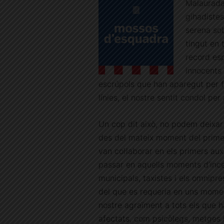
Malaurada
gihadistes
serena sob
tingut en 
record esp
innocents 
escrúpols que han aparegut per f
línies, el nostre sentit condol per 
Un cop dit això, no podem deixar 
des del mateix moment del primer
van col·laborar en els primers au
passar en aquells moments d’ince
municipals, taxistes i els omnipr
del que es requeria en uns momen
nostre agraïment a tots els que h
afectats, com psicòlegs, metges i