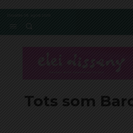
Dissabte 08, agost 2026
Tots som Barc