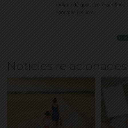
indigna de qualsevol ésser humà.
som més i millors.
ETIQ
Notícies relacionades