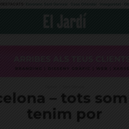
DESTACATS:
Esvoranc Sant Gervasi
·
Casa Orlandai
·
Inseguretat
·
Ob
Opinió
Sant Gervasi
elona – tots som
tenim por