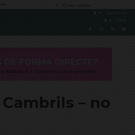
res
El meu compte
C
31
Sant Gervasi
C
31
Sarrià
 Cambrils – no