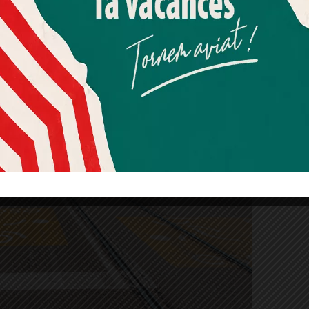
Més informació
Acceptar
Rebutjar tot
Quan l’usuari crea un compte al Diari el Jardí, dona el seu
consentiment explícit per rebre comunicacions
informatives relacionades amb el servei. Aquest
consentiment pot ser revocat en qualsevol moment
mitjançant l’enllaç de baixa present a tots els correus.