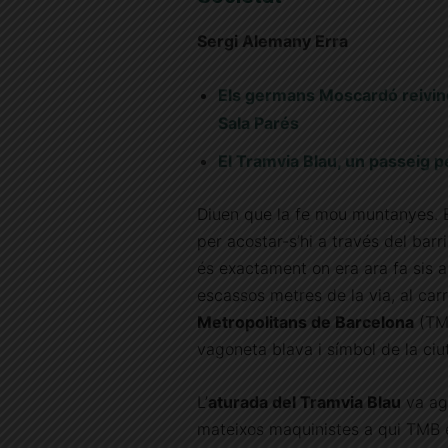
Sergi Alemany Erra
Els germans Moscardó reivindi
Sala Parés
El Tramvia Blau, un passeig pe
Diuen que la fe mou muntanyes. E
per acostar-s’hi a través del barr
és exactament on era ara fa sis a
escassos metres de la via, al car
Metropolitans de Barcelona
(TMB
vagoneta blava i símbol de la ciuta
L’
aturada del Tramvia Blau
va ag
mateixos maquinistes a qui TMB e