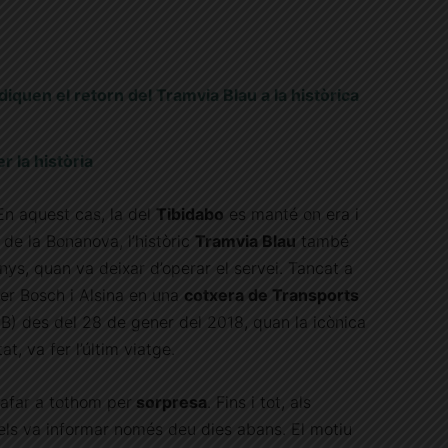
quen el retorn del Tramvia Blau a la històrica
r la història
n aquest cas, la del
Tibidabo
es manté on era i
i de la Bonanova, l’històric
Tramvia Blau
també
nys, quan va deixar d’operar el servei. Tancat a
rer Bosch i Alsina en una
cotxera de Transports
) des del 28 de gener del 2018, quan la icònica
t, va fer l’últim viatge.
afar a tothom per
sorpresa
. Fins i tot, als
ls va informar només deu dies abans. El motiu