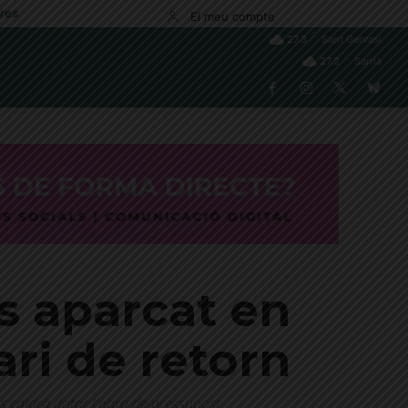
res
El meu compte
C
27.3
Sant Gervasi
C
27.2
Sarrià
s aparcat en
ri de retorn
s caldrà dotar l'obra de pressupost