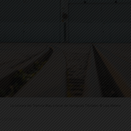
La cotxera del Tramvia Blau a tocar de l'avinguda Tibidabo © Laia Melero
25.1.2024 23:24