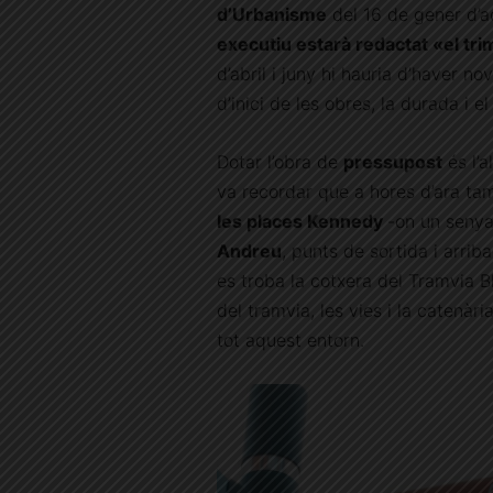
d’Urbanisme
del 16 de gener d’a
executiu estarà redactat «el tr
d’abril i juny hi hauria d’haver n
d’inici de les obres, la durada i el
Dotar l’obra de
pressupost
és l’a
va recordar que a hores d’ara ta
les places Kennedy
-on un senya
Andreu
, punts de sortida i arrib
es troba la cotxera del Tramvia B
del tramvia, les vies i la catenàr
tot aquest entorn.