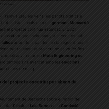
 © Laia Melero
 Tramvia Blau els veïns, els partits polítics a
ns i tot artistes locals com els
germans Moscardó
erò el projecte continua estancat. El 2021,
a consultora que havia guanyat el concurs públic
fallida
arran de la pandèmia i la següent reunió
ona per rellançar el projecte no es va fer fins al
 d’aquell any, l’empresa
Meta Engineering és
però tampoc s’ha avançat amb les
eleccions
sat
el mes de maig.
ó del projecte executiu per abans de
’Ajuntament de Barcelona sobre el retorn del
inenta d’alcaldia
Laia Bonet
en la
Comissió