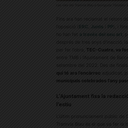
Les vies del Tramvia Blau a l’avinguda Tibidabo
Fins ara han reclamat el retorn del
l’oposició (
ERC
,
Junts
i
PP
), i fi
ho han fet
a través del seu art
,
p
després de tres anys d’inacció, l
per fer l’obra,
TEC-Cuatro, va fer 
entre TMB i l’Ajuntament de Barcel
setembre del 2022. Des de finals
qui té ara l’encàrrec
adjudicat, 
municipals celebrades l’any pas
L’Ajuntament fixa la redacci
l’estiu
L’últim pronunciament públic de l
Tramvia Blau és el que va fer la t