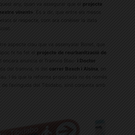
quest any, quan va assegurar que el
projecte
imestre vinent»
. És a dir, que entre els mesos
ovetats al respecte, com ara conèixer la data
 cost.
ltre aspecte clau que va assenyalar Bonet, que
mpoc hi ha fet el
projecte de reurbanització de
l encara anuncia el Tramvia Blau-
i Doctor
ada del tramvia, ni del
carrer Bosch i Alsina
, on
lau. I és que la reforma projectada no és només
ia de l’avinguda del Tibidabo, sinó conjunta amb