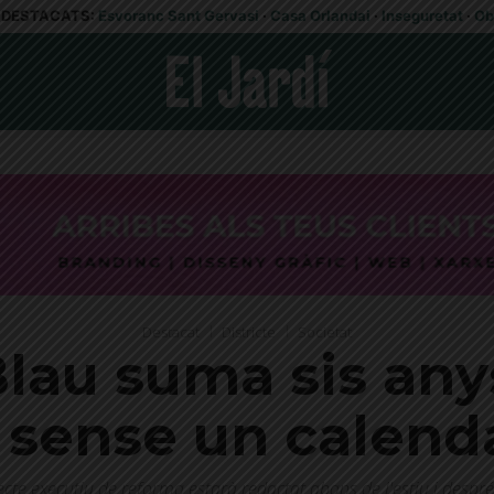
DESTACATS:
Esvoranc Sant Gervasi
·
Casa Orlandai
·
Inseguretat
·
Ob
Destacat
Districte
Societat
Blau suma sis any
 sense un calenda
cte executiu de reforma estarà redactat abans de l'estiu i despré