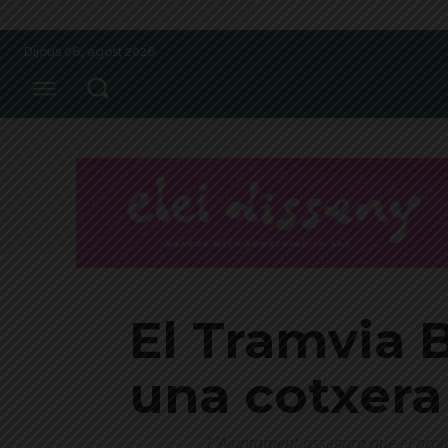
Dijous 06, agost 2026
El Tramvia 
una cotxera
L'Ajuntament assegura que el proje