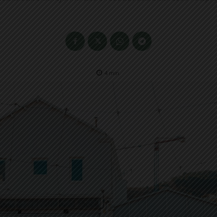
4
min.