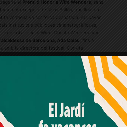
tregaria el
Premi d’Honor a Wim Wenders
, sens
rtamen. A excepció de Neus Ballús, que lluïa un
atifa vermella va ser força desnatada. Arribaven
als institucions públiques cinematogràfiques,
ar d’un cotxe oficial Wim i Donata Wenders. Van
l’alcaldessa de Barcelona, Ada Colau
, fins a
ria amb la directora del festival, Conxita
Publicitat
Amb el seu acord, nosaltres fem servir galetes o
tecnologies similars per emmagatzemar, accedir i
processar dades personals com la seva visita a aquest lloc
web. Pot retirar el seu consentiment o oposar-se al
processament de dades basat en interessos legítims en
qualsevol moment fent clic a "Ajustos de cookies" o a la
nostra Política de privacitat en aquest lloc web. Si cliques
"acceptar" dones el teu consentiment