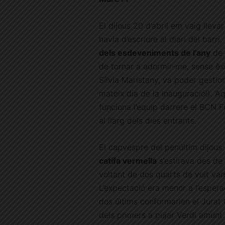
El dijous 20 d’abril em vaig lleva
havia d’escriure al diari del barri
dels esdeveniments de l’any
de 
de tornar a adormir-me, sense èxit
Sílvia Maristany, va poder gestio
mateix dia de la inauguració!). Aq
funciona l’equip darrere el BCN F
al llarg dels dies entrants.
El capvespre del penúltim dijous d
catifa vermella
s’estirava des de 
voltant de dos quarts de vuit van
L’expectació era menor a l’esper
dos últims conformarien el Jurat
dels primers a pujar Verdi amunt