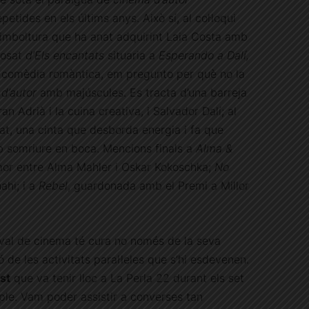
tides en els últims anys. Això sí, al col·loqui
imboltura que ha anat adquirint Laia Costa amb
posat
d’Els encantats
situaria a
Esperando a Dalí,
de comèdia romàntica, em pregunto per què no la
 d’autor
amb majúscules. Es tracta d’una barreja
an Adrià i la cuina creativa, i Salvador Dalí; al
gat, una cinta que desborda energia i fa que
b somriure en boca. Mencions finals a
Alma &
amor entre Alma Mahler i Oskar Kokoschka;
No
hi; i a
Rebel
, guardonada amb el Premi a Millor
val de cinema té cura no només de la seva
de les activitats paral·leles que s’hi esdevenen.
st
que va tenir lloc a La Perla 22 durant els set
ple. Vam poder assistir a converses tan