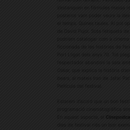
s’estanquen en fórmules massa repe
posterior vam poder veure la des
el temps. Quines taules. Al pol o
de David Pujol. Sota l’etiqueta 
podríem catalogar com a
cinema
ficcionada de les històries de Ferr
Port Lligat dels anys 70. Tot ple
l’espectador abandoni la sala am
Oskar,
que explica la història d’
bears,
al mateix Iran de Jafar Pana
Pel·lícula del festival.
Estarem d’acord que un bon festi
programació cinematogràfica sinó 
En aquest aspecte, el
Cinepodca
dies de festival n’és un bon exem