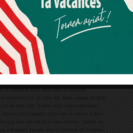
Més informació
Acceptar
Rebutjar tot
Quan l’usuari crea un compte al Diari el Jardí, dona el seu
consentiment explícit per rebre comunicacions
la crònica del festival, en un sentit purista del
informatives relacionades amb el servei. Aquest
consentiment pot ser revocat en qualsevol moment
e l’espai del diari és limitat i el vostre temps,
mitjançant l’enllaç de baixa present a tots els correus.
bé enumerativa, deixo a continuació algunes de
 destacades, al meu entendre, del BCN Film
estival feia justícia al seu títol. Al matí de la
s va delectar amb una roda de premsa
l caracteritza, va citar
My back pages
de Bob
no se sent vell. “L’edat està sobrevalorada”,
 Saura (mort aquest any) i es va referir a Sam
ors que han vertebrat el seu cinema. També va
que estrenarà aquest any al Festival de Cannes: