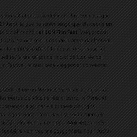
r sobresaltat a les sis del matí. Just somiava que
, El Jardí, ja que no tenien ningú que els cobrís
un
la ciutat comtal:
el
BCN Film Fest
. Vaig provar
. I així va ocórrer: la cap de premsa del festival,
nar la impressió d’un últim passi de premsa (el
uell fet ja era un primer indici de com de bé
ilm Festival, la qual cosa vaig poder corroborar
’abril, el
carrer Verdi
es va vestir de gala. La
les portes del cinema fins al carrer la Perla. Al
 començar a arribar els primers distingits.
ada. Àgata Roca, Cesc Gay i Vicky Luengo (els
 Oficial juntament amb Empar Moliner) van ser
. També hi vam veure a Josep Maria Pou i Judith