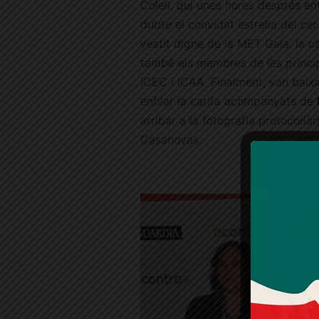
Colell, qui unes hores després en
dubte el convidat estrella del ce
vestit digne de la MET Gala, la c
també els membres de les princip
ICEC i ICAA. Finalment, van baix
enfilar la catifa acompanyats de
arribar a la fotografia protocol·là
Casanovas.