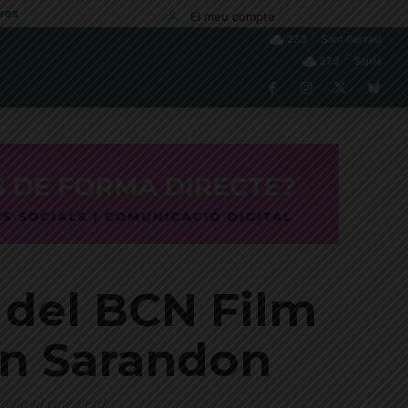
res
El meu compte
C
27.3
Sant Gervasi
C
27.2
Sarrià
ó del BCN Film
an Sarandon
ella al cine Verdi