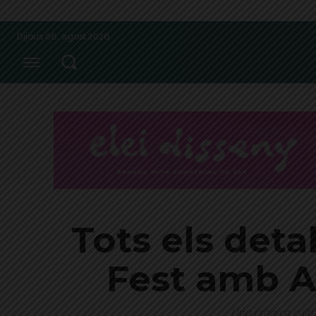
Dijous 06, agost 2026
Tots els deta
Fest amb A
Una crònica cultu