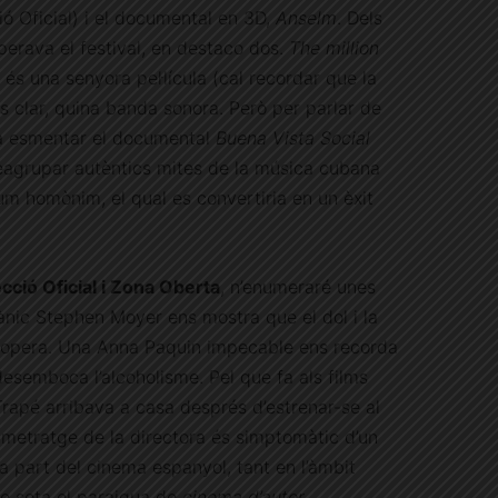
ó Oficial) i el documental en 3D,
Anselm
. Dels
erava el festival, en destaco dos.
The million
 és una senyora pel·lícula (cal recordar que la
és clar, quina banda sonora. Però per parlar de
a esmentar el documental
Buena Vista Social
reagrupar autèntics mites de la música cubana
bum homònim, el qual es convertiria en un èxit
cció Oficial i Zona Oberta
, n’enumeraré unes
tànic Stephen Moyer ens mostra que el dol i la
ropera. Una Anna Paquin impecable ens recorda
desemboca l’alcoholisme. Pel que fa als films
rapé arribava a casa després d’estrenar-se al
rgmetratge de la directora és simptomàtic d’un
part del cinema espanyol, tant en l’àmbit
ue sota el paraigua de
cinema d’autor