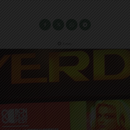
5
min.