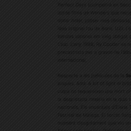
Perfect Days
(competirà en Secci
dotze films de Wenders que recup
dollar hotel
, potser més oblidada,
idea original fou de Bono, U2). I 
bandes sonores em veig obligat 
Club
. L’any 1998, Ry Cooder va 
precastrista per a gravar-ne l’àl
internacional.
Respecte a les pel·lícules de la
Se
poques. Amb
A bit of light
el bri
culpa no requereixen una mort p
la despietada misèria en la qual 
nacionals,
Els encantats
d’Elena T
Festival de Màlaga. El tercer lla
moment d’esgotament que viu una 
formal com temàtic. Pel·lícules q