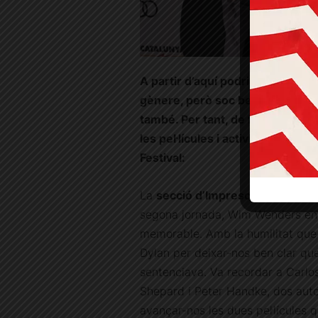
A partir d’aquí podria seguir amb 
gènere, però soc ben conscient qu
també. Per tant, de forma gaire
les pel·lícules i activitats més
Festival:
La
secció d’Imprescindibles
del f
segona jornada, Wim Wenders en
memorable. Amb la humilitat que e
Dylan per deixar-nos ben clar que 
sentenciava. Va recordar a Carlos
Shepard i Peter Handke, dos aut
avançar-nos les dues pel·lícules 