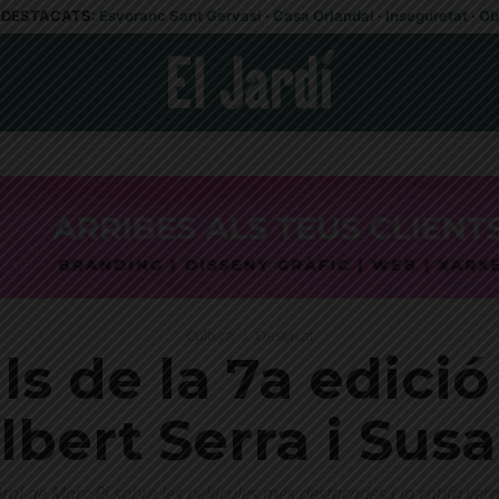
DESTACATS:
Esvoranc Sant Gervasi
·
Casa Orlandai
·
Inseguretat
·
Ob
Cultura
Destacat
lls de la 7a edici
lbert Serra i Sus
ral de Marc Pi sobre les pel·lícules més destacades i la catifa verm