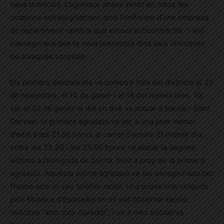
seus domicilis. L’agressor anava vestit en totes les
ocasions estratègicament amb l’uniforme d’una empresa
de repartiment -amb la que estava subcontractat- i així
s’assegurava que la seva presència dins dels immobles
no aixequés sospites.
Els primers delictes els va cometre fora del districte el 29
de novembre, el 10 de gener i el 18 del mateix mes. Va
ser el 22 de gener el dia en què va actuar a Sarrià – Sant
Gervasi: la primera agressió va ser a una jove menor
d’edat a les 21.30 hores al carrer Santaló. El mateix dia,
entre les 22.30 i les 23.00 hores va atacar la segona
víctima a l’avinguda de Sarrià, molt a prop de la primera
agressió. Aquesta última agressió va ser enregistrada per
l’home amb el seu telèfon mòbil, una prova intervinguda
pels Mossos d’Esquadra on es pot observar l’acció
delictiva “amb tota claredat”, i on a més s’observa