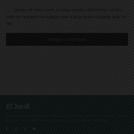
Deseu el meu nom, el meu correu electrònic i el lloc
web en aquest navegador per a la propera vegada que ho
faci.
El Jardí
La Bonanova, Monterols, Galvany, Turó Parc, el Farró, el Putxet, Sarrià,
les Tres Torres, Pedralbes, Vallvidrera, les Planes i el Tibidabo