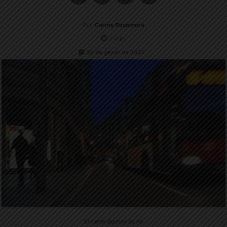
Per
Carme Rocamora
1
min.
26 de gener de 2021
El carrer Balmes de nit