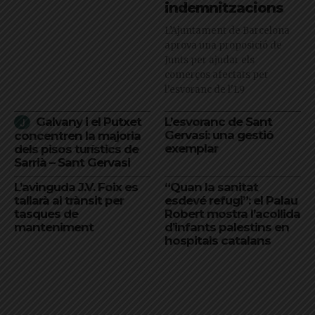
indemnitzacions
L’Ajuntament de Barcelona
aprova una proposició de
Junts per ajudar els
comerços afectats per
l'esvoranc de l'L9
Galvany i el Putxet
L’esvoranc de Sant
Gervasi: una gestió
concentren la majoria
exemplar
dels pisos turístics de
Sarrià – Sant Gervasi
L’avinguda J.V. Foix es
“Quan la sanitat
tallarà al trànsit per
esdevé refugi”: el Palau
tasques de
Robert mostra l’acollida
manteniment
d’infants palestins en
hospitals catalans