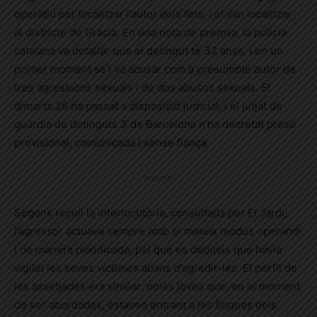
operatiu per localitzar l’autor dels fets, i el van localitzar
al districte de Gràcia. En una nota de premsa, la policia
catalana va detallar que el detingut té 32 anys, i en un
primer moment se’l va acusar com a presumpte autor de
tres agressions sexuals i de dos abusos sexuals. El
dimarts 26 ha passat a disposició judicial, i el jutjat de
guàrdia de detinguts 3 de Barcelona n’ha decretat presó
provisional, comunicada i sense fiança.
Publicitat
Segons recull la interlocutòria, consultada per El Jardí,
l’agressor actuava sempre amb el mateix modus operandi
i de manera planificada, pel que es dedueix que havia
vigilat les seves víctimes abans d’agredir-les. El perfil de
les assetjades era similar: noies joves que, en el moment
de ser abordades, estaven entrant a les finques dels