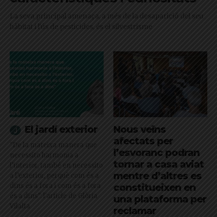
La seva principal amenaça, a més de la desaparició del seu
hàbitat i l'ús de pesticides, és el silvestrisme
El jardí exterior
Nous veïns
afectats per
"De la mateixa manera que
l’esvoranc podran
necessito harmonia a
tornar a casa aviat
l’interior, també en necessito
mentre d’altres es
a l’exterior, perquè com és a
dins és a fora i com és a fora
constitueixen en
és a dins": l'article de Glòria
una plataforma per
Vilalta
reclamar