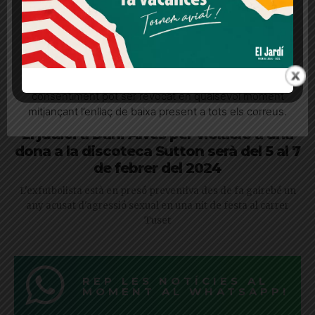
Més informació
Acceptar
Rebutjar tot
Quan l’usuari crea un compte al Diari el Jardí, dona el
seu consentiment explícit per rebre comunicacions
informatives relacionades amb el servei. Aquest
consentiment pot ser revocat en qualsevol moment
mitjançant l’enllaç de baixa present a tots els correus.
El judici a Dani Alves per violació a una
dona a la discoteca Sutton serà del 5 al 7
de febrer del 2024
L'exfutbolista està en presó preventiva des de fa gairebé un
any acusat d'agressió sexual en una nit de festa al carrer
Tuset
REP LES NOTÍCIES AL
MOMENT AL WHATSAPP!