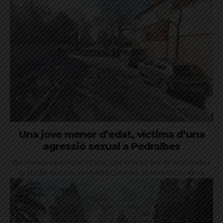
Una jove menor d’edat, víctima d’una
agressió sexual a Pedralbes
Els Mossos investiguen l'atac, que va tenir lloc de matinada a
la cruïlla dels carrers Santa Caterina de Siena i Cavallers