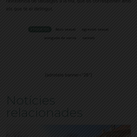
l’existència de tatuatges a la mà, que es corresponen amb
els que té el detingut.
ETIQUETES
Abús sexual
agressió sexual
avinguda de sarria
santaló
[adrotate banner="28"]
Notícies
relacionades