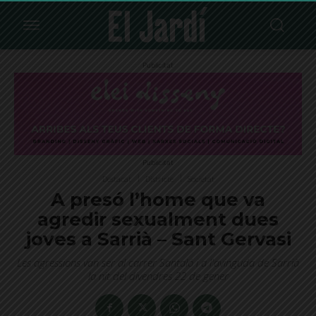
Publicitat
Publicitat
Destacat
Districte
Societat
A presó l’home que va
agredir sexualment dues
joves a Sarrià – Sant Gervasi
Les agressions van ser al carrer Santaló i a l'avinguda de Sarrià
la nit del divendres 22 de gener