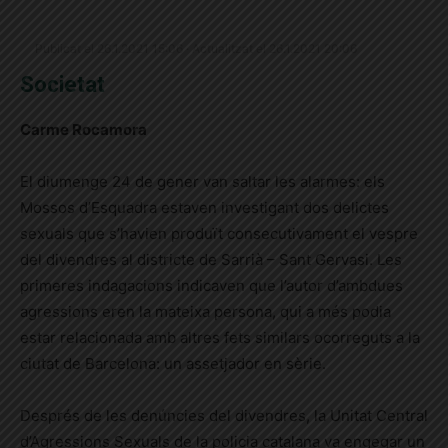
Publicat el 26.1.2021 15:06 · Actualitzat el 26.1.2021 20:06
Societat
Carme Rocamora
El diumenge 24 de gener van saltar les alarmes: els
Mossos d’Esquadra estaven investigant dos delictes
sexuals que s’havien produït consecutivament el vespre
del divendres al districte de Sarrià – Sant Gervasi. Les
primeres indagacions indicaven que l’autor d’ambdues
agressions eren la mateixa persona, qui a més podia
estar relacionada amb altres fets similars ocorreguts a la
ciutat de Barcelona: un assetjador en sèrie.
Després de les denúncies del divendres, la Unitat Central
d’Agressions Sexuals de la policia catalana va engegar un