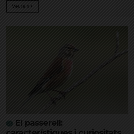
Veure'n +
El passerell:
característiques i curiositats