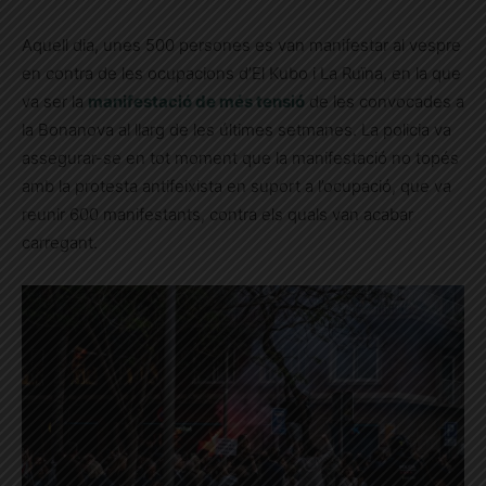
Aquell dia, unes 500 persones es van manifestar al vespre
en contra de les ocupacions d’El Kubo i La Ruïna, en la que
va ser la
manifestació de més tensió
de les convocades a
la Bonanova al llarg de les últimes setmanes. La policia va
assegurar-se en tot moment que la manifestació no topés
amb la protesta antifeixista en suport a l’ocupació, que va
reunir 600 manifestants, contra els quals van acabar
carregant.