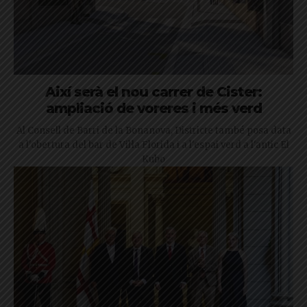
Així serà el nou carrer de Cister:
ampliació de voreres i més verd
Al Consell de Barri de la Bonanova, Districte també posa data
a l'obertura del bar de Vil·la Florida i a l'espai verd a l'antic El
Kubo