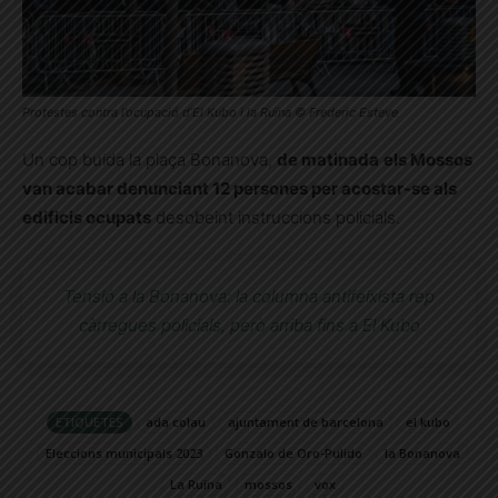
Protestes contra l’ocupació d’El Kubo i la Ruïna © Frederic Esteve
Un cop buida la plaça Bonanova,
de matinada
els Mossos
van acabar denunciant 12 persones per acostar-se als
edificis ocupats
desobeint instruccions policials.
Tensió a la Bonanova: la columna antifeixista rep
càrregues policials, però arriba fins a El Kubo
ETIQUETES
ada colau
ajuntament de barcelona
el kubo
Eleccions municipals 2023
Gonzalo de Oro-Pulido
la Bonanova
La Ruïna
mossos
vox