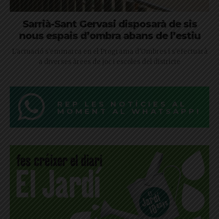
Sarrià-Sant Gervasi disposarà de sis
nous espais d’ombra abans de l’estiu
L'actuació s'emmarca en el Programa d'Ombres i s'efectuarà
a diverses àrees de joc i escoles del districte
REP LES NOTÍCIES AL
MOMENT AL WHATSAPP!