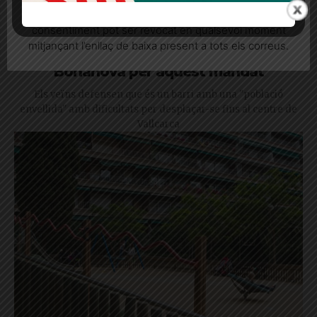
informatives relacionades amb el servei. Aquest
consentiment pot ser revocat en qualsevol moment
mitjançant l’enllaç de baixa present a tots els correus.
L’Ajuntament descarta un nou CAP a la
Bonanova per aquest mandat
Els veïns defensen que és un barri amb una "població
envellida" amb dificultats per desplaçar-se fins al centre de
Vallcarca