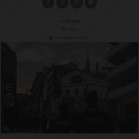
Per
El Jardí
1
min.
16 de maig de 2023