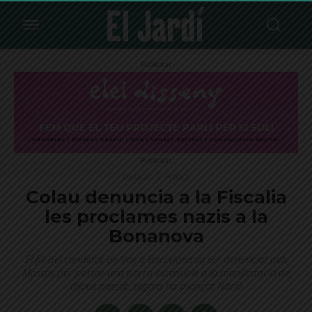
Publicitat
Publicitat
Destacat
Política
Colau denuncia a la Fiscalia
les proclames nazis a la
Bonanova
El fill del candidat de Vox a Barcelona va ser denunciat pels
Mossos per portar una porra extensible a la manifestació de
dijous passat, segons ha avançat Nació