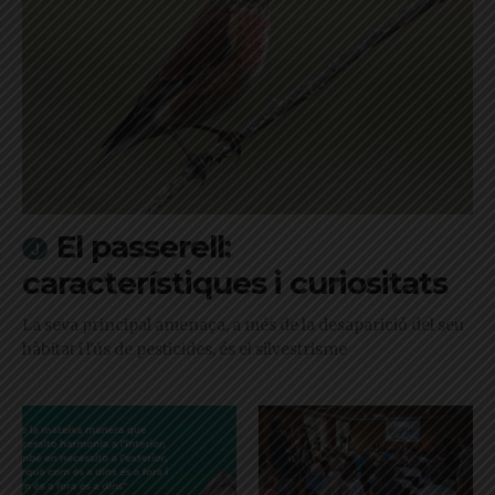
El passerell:
característiques i curiositats
La seva principal amenaça, a més de la desaparició del seu
hàbitat i l'ús de pesticides, és el silvestrisme