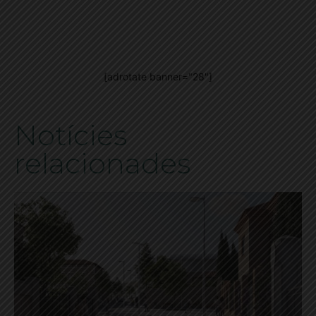
[adrotate banner="28"]
Notícies
relacionades