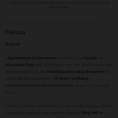
Imatge d'arxiu de dos agents dels Mossos observant la Ruïna i el Kubo ©
Frederic Esteve
Publicat el 16.5.2023 21:24 · Actualitzat el 17.5.2023 14:41
Política
El Jardí
L’
Ajuntament de Barcelona
ha portat a la
Fiscalia
els
discursos d’odi
amb significació nazi i els insults que s’han
anat reproduint en les
mobilitzacions de la Bonanova
en
contra de les ocupacions d’
El Kubo i La Ruïna
,
especialment en la de dijous passat
, segons
ha avançat
Nació
.
L’escrit ja està en mans de la Fiscalia i inclou algunes de les
expressions que es van proferir, com ara
‘Sieg Heil’ o