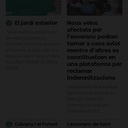
El jardí exterior
Nous veïns
afectats per
"De la mateixa manera que
l’esvoranc podran
necessito harmonia a
tornar a casa aviat
l’interior, també en necessito
mentre d’altres es
a l’exterior, perquè com és a
dins és a fora i com és a fora
constitueixen en
és a dins": l'article de Glòria
una plataforma per
Vilalta
reclamar
indemnitzacions
L’Ajuntament de Barcelona
aprova una proposició de
Junts per ajudar els
comerços afectats per
l'esvoranc de l'L9
Galvany i el Putxet
L’esvoranc de Sant