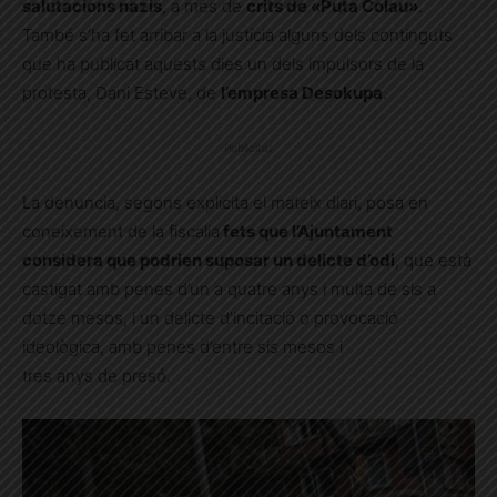
salutacions nazis
, a més de
crits de «Puta Colau»
.
També s’ha fet arribar a la justícia alguns dels continguts
que ha publicat aquests dies un dels impulsors de la
protesta, Dani Esteve, de
l’empresa Desokupa
.
Publicitat
La denuncia, segons explicita el mateix diari, posa en
coneixement de la fiscalia
fets que l’Ajuntament
considera que podrien suposar un delicte d’odi
, que està
castigat amb penes d’un a quatre anys i multa de sis a
dotze mesos, i un delicte d’incitació o provocació
ideològica, amb penes d’entre sis mesos i
tres anys de presó.