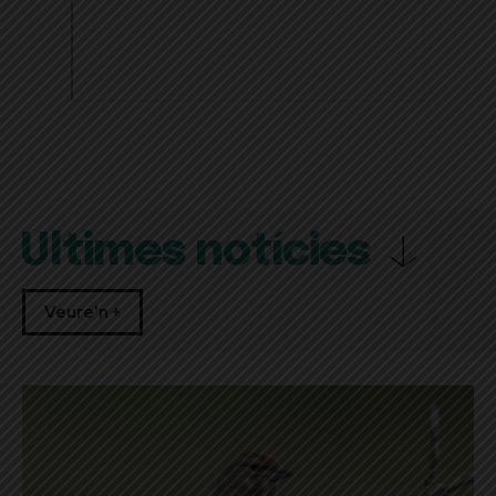
Últimes notícies
Veure'n +