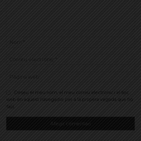
Comentar
No
Co
ele
Pà
we
Deseu el meu nom, el meu correu electrònic i el lloc
web en aquest navegador per a la propera vegada que ho
faci.