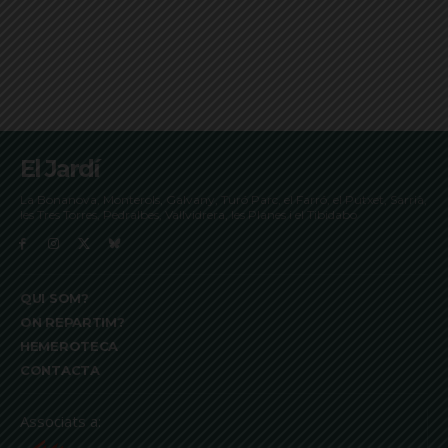
El Jardí
La Bonanova, Monterols, Galvany, Turó Parc, el Farró, el Putxet, Sarrià,
les Tres Torres, Pedralbes, Vallvidrera, les Planes i el Tibidabo
QUI SOM?
ON REPARTIM?
HEMEROTECA
CONTACTA
Associats a: