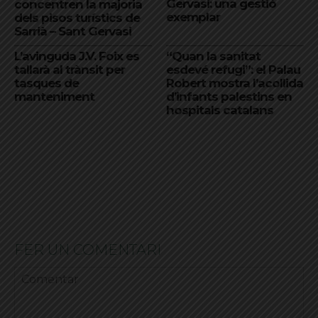
Gervasi: una gestió
concentren la majoria
exemplar
dels pisos turístics de
Sarrià – Sant Gervasi
L’avinguda J.V. Foix es
“Quan la sanitat
tallarà al trànsit per
esdevé refugi”: el Palau
tasques de
Robert mostra l’acollida
manteniment
d’infants palestins en
hospitals catalans
FER UN COMENTARI