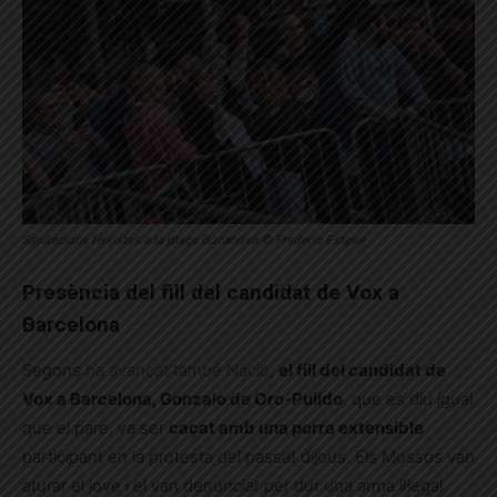
Salutacions feixistes a la plaça Bonanova © Frederic Esteve
Presència del fill del candidat de Vox a
Barcelona
Segons
ha avançat també Nació
,
el fill del candidat de
Vox a Barcelona, Gonzalo de Oro-Pulido
, que es diu igual
que el pare, va ser
caçat amb una porra extensible
participant en la protesta del passat dijous. Els Mossos van
aturar el jove i el van denunciar per dur una arma il·legal.