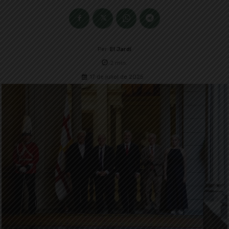
Per
El Jardí
2
min.
17 de juliol de 2025