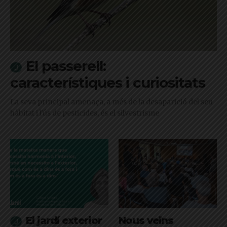
El passerell:
característiques i curiositats
La seva principal amenaça, a més de la desaparició del seu
hàbitat i l'ús de pesticides, és el silvestrisme
El jardí exterior
Nous veïns