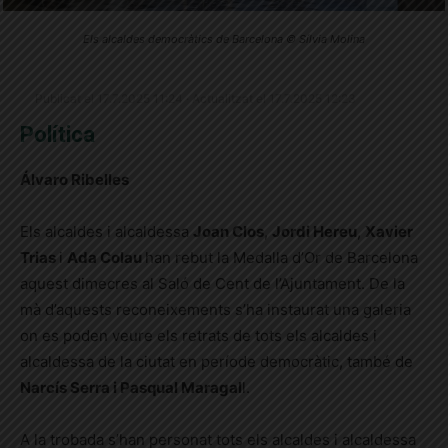
Els alcaldes democràtics de Barcelona © Sílvia Molina
Publicat el 17.7.2025 11:24 · Actualitzat el 17.7.2025 12:23
Política
Álvaro Ribelles
Els alcaldes i alcaldessa
Joan Clos
,
Jordi Hereu
,
Xavier
Trias
i
Ada Colau
han rebut la Medalla d’Or de Barcelona
aquest dimecres al Saló de Cent de l’Ajuntament. De la
mà d’aquests reconeixements s’ha instaurat una galeria
on es poden veure els retrats de tots els alcaldes i
alcaldessa de la ciutat en període democràtic, també de
Narcís Serra i Pasqual Maragal
l.
A la trobada s’han personat tots els alcaldes i alcaldessa