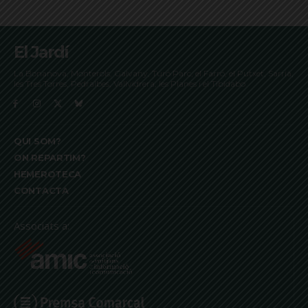
El Jardí
La Bonanova, Monterols, Galvany, Turó Parc, el Farró, el Putxet, Sarrià,
les Tres Torres, Pedralbes, Vallvidrera, les Planes i el Tibidabo
QUI SOM?
ON REPARTIM?
HEMEROTECA
CONTACTA
Associats a: