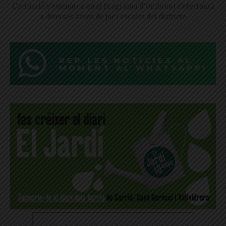
L'actuació s'emmarca en el Programa d'Ombres i s'efectuarà
a diverses àrees de joc i escoles del districte
REP LES NOTÍCIES AL
MOMENT AL WHATSAPP!