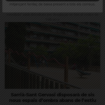
Bonanova per aquest mandat
mitjançant l’enllaç de baixa present a tots els correus.
Els veïns defensen que és un barri amb una "població
envellida" amb dificultats per desplaçar-se fins al centre de
Vallcarca
Sarrià-Sant Gervasi disposarà de sis
nous espais d’ombra abans de l’estiu