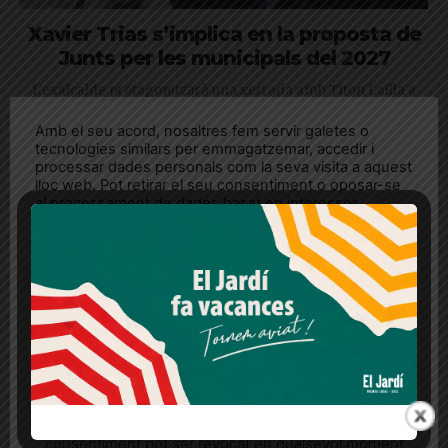
Xavier Trias s’implica en la proposta de
Junts per les municipals del 2027
L'exalcalde protagonitzarà una xerrada amb Titon Lailla a
Vil·la Florida
Amb el seu acord, nosaltres fem servir galetes o
tecnologies similars per emmagatzemar, accedir i
processar dades personals com la seva visita a aquest
lloc web. Pot retirar el seu consentiment o oposar-se
al processament de dades basat en interessos
legítims en qualsevol moment fent clic a "Ajustos de
cookies" o a la nostra Política de privacitat en aquest
lloc web. Si cliques "acceptar" dones el teu
consentiment
Més informació
Acceptar
Rebutjar tot
Quan l’usuari crea un compte al Diari el Jardí, dona el
seu consentiment explícit per rebre comunicacions
informatives relacionades amb el servei. Aquest
L’Ajuntament descarta un nou CAP a la
consentiment pot ser revocat en qualsevol moment