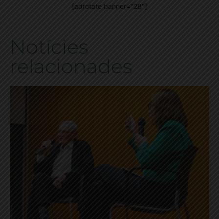
[adrotate banner="28"]
Notícies
relacionades