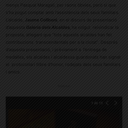
menys Pasqual Maragall, per raons òbvies, però sí que
s’ha pogut comptar amb l’assistència dels seus familiars.
L’alcalde,
Jaume Collboni
, en el discurs de presentació
d’aquesta
Galeria dels Alcaldes,
ha volgut reivindicar la
proposta, al·legant que
“tots aquests alcaldes han fet
contribucions transcendentals per a la ciutat”
.
Després
d’aquesta presentació, i prèviament a l’entrega de
medalles, els alcaldes i alcaldessa guardonats han signat
el protocol·lari llibre d’honor, rodejats dels seus familiars
i amics.
Publicitat
1
de 15