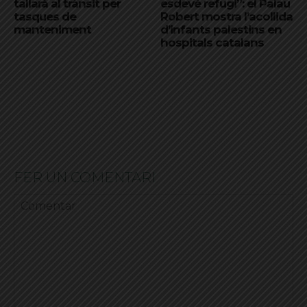
tallarà al trànsit per
esdevé refugi”: el Palau
tasques de
Robert mostra l’acollida
manteniment
d’infants palestins en
hospitals catalans
FER UN COMENTARI