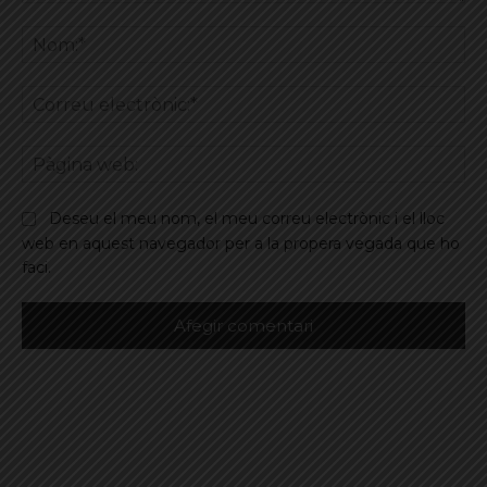
Comentar
No
Co
ele
Pà
we
Deseu el meu nom, el meu correu electrònic i el lloc
web en aquest navegador per a la propera vegada que ho
faci.