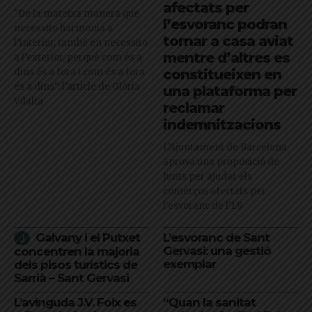
afectats per
"De la mateixa manera que
l’esvoranc podran
necessito harmonia a
tornar a casa aviat
l’interior, també en necessito
mentre d’altres es
a l’exterior, perquè com és a
dins és a fora i com és a fora
constitueixen en
és a dins": l'article de Glòria
una plataforma per
Vilalta
reclamar
indemnitzacions
L’Ajuntament de Barcelona
aprova una proposició de
Junts per ajudar els
comerços afectats per
l'esvoranc de l'L9
Galvany i el Putxet
L’esvoranc de Sant
Gervasi: una gestió
concentren la majoria
exemplar
dels pisos turístics de
Sarrià – Sant Gervasi
L’avinguda J.V. Foix es
“Quan la sanitat