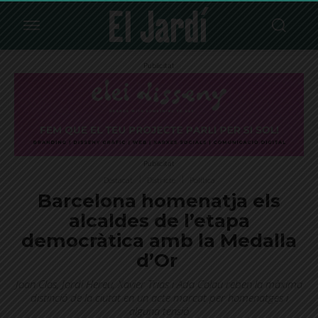
Publicitat
Publicitat
Destacat
Districte
Política
Barcelona homenatja els
alcaldes de l’etapa
democràtica amb la Medalla
d’Or
Joan Clos, Jordi Hereu, Xavier Trias i Ada Colau reben la màxima
distinció de la ciutat en un acte marcat per homenatges i
alguna tensió