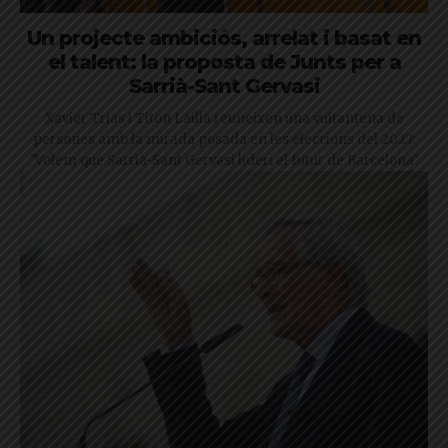
Un projecte ambiciós, arrelat i basat en
el talent: la proposta de Junts per a
Sarrià-Sant Gervasi
Xavier Trias i Titon Lailla reuneixen una vuitantena de
persones amb la mirada posada en les eleccions del 2027:
"Volem que Sarrià-Sant Gervasi lideri el futur de Barcelona"