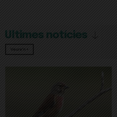
Últimes notícies
Veure'n +