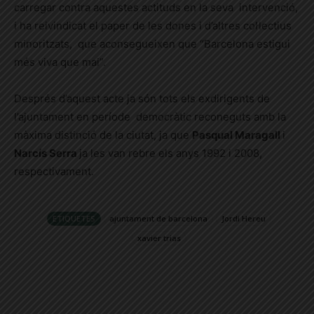
carregar contra aquestes actituds en la seva intervenció,
i ha reivindicat el paper de les dones i d’altres col·lectius
minoritzats, que aconsegueixen que
“Barcelona estigui
més viva que mai”
.
Després d’aquest acte ja són tots els exdirigents de
l’ajuntament en període democràtic reconeguts amb la
màxima distinció de la ciutat, ja que
Pasqual Maragall
i
Narcís Serra
ja les van rebre els anys 1992 i 2008,
respectivament.
ETIQUETES
ajuntament de barcelona
Jordi Hereu
xavier trias