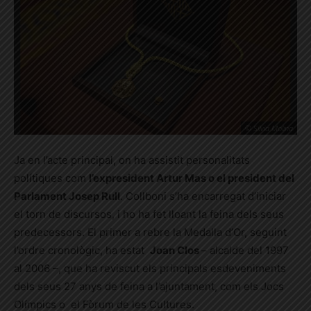
© Sílvia Molina
Ja en l’acte principal, on ha assistit personalitats
polítiques com
l’expresident Artur Mas o el president del
Parlament Josep Rull
.
Collboni s’ha encarregat d’iniciar
el torn de discursos, i ho ha fet lloant la feina dels seus
predecessors. El primer a rebre la Medalla d’Or, seguint
l’ordre cronològic, ha estat
Joan Clos
– alcalde del 1997
al 2006 –, que ha reviscut els principals esdeveniments
dels seus 27 anys de feina a l’ajuntament, com els Jocs
Olímpics o el Fòrum de les Cultures.