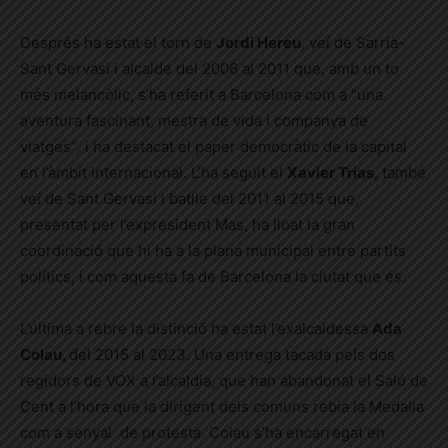
Després ha estat el torn de
Jordi Hereu
, veí de Sarrià-
Sant Gervasi i alcalde del 2006 al 2011 que, amb un to
més melancòlic, s’ha referit a Barcelona com a “
una
aventura fascinant, mestra de vida i companya de
viatges”
,
i ha destacat el paper democràtic de la capital
en l’àmbit internacional. L’ha seguit el
Xavier Trias
, també
veí de Sant Gervasi i batlle del 2011 al 2015 que,
presentat per l’expresident Mas, ha lloat la gran
coordinació que hi ha a la plana municipal entre partits
polítics, i com aquesta fa de Barcelona la ciutat que és.
L’última a rebre la distinció ha estat l’exalcaldessa
Ada
Colau,
del 2015 al 2023. Una entrega tacada pels dos
regidors de VOX a l’alcaldia, que han abandonat el Saló de
Cent a l’hora que la dirigent dels comuns rebia la Medalla
com a senyal de protesta. Colau s’ha encarregat en