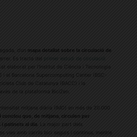
vegada, d’un
mapa detallat sobre la circulació de
carrer. Es tracta del
primer estudi de circulació
stat elaborat per l’Institut de Ciència i Tecnologia
) i el Barcelona Supercomputing Center (BSC-
cicleta Club de Catalunya (BACC) i la
ravés de la plataforma BiciZen.
intensitat mitjana diària (IMD) en més de 20.000
 conclou que, de mitjana, circulen per
i patinets al dia
. La major part dels
s vies amb carrils bici segurs i continus, mentre