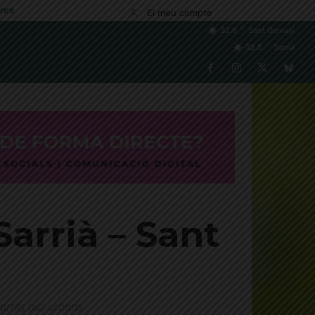
res
El meu compte
C
32.6
Sant Gervasi
C
32.5
Sarrià
Sarrià – Sant
rrils bici urbans