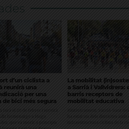
nades
rt d’un ciclista a
La mobilitat (in)soste
à reunirà una
a Sarrià i Vallvidrera:
indicació per una
barris receptors de
a de bici més segura
mobilitat educativa
es farà el 20 de febrer i servirà
Històricament, Sarrià-Sant Ge
ndir homenatge a Hugo
ha estat un dels districtes am
ez, que va morir a principis
infraestructura ciclista de la ci
l Passeig Sant Joan Bosco