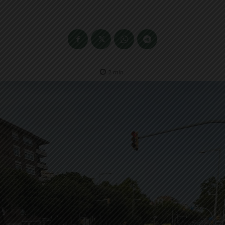
2
min.