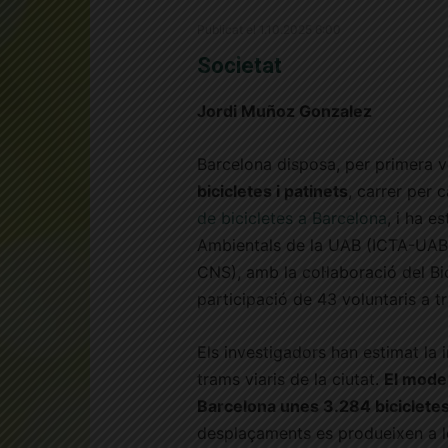
Publicat el 1.10.2025 6:00
Societat
Jordi Muñoz Gonzalez
Barcelona disposa, per primera 
bicicletes i patinets
, carrer per 
de bicicletes a Barcelona
, i ha e
Ambientals de la UAB (ICTA-UAB
CNS), amb la col·laboració del Bi
participació de 43 voluntaris a t
Els investigadors han estimat la 
trams viaris de la ciutat.
El model
Barcelona unes 3.284 bicicletes 
desplaçaments es produeixen a le