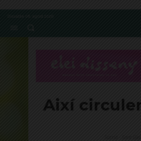
Dissabte 08, agost 2026
Així circule
Sarrià - Sant Ge