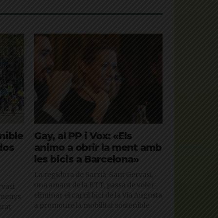
nible
Gay, al PP i Vox: «Els
 dos
animo a obrir la ment amb
les bicis a Barcelona»
La regidora de Sarrià-Sant Gervasi,
una amant de la BTT, passa de voler
rvasi
eliminar el carril bici de la Via Augusta
b menys
a promoure la mobilitat sostenible
utat