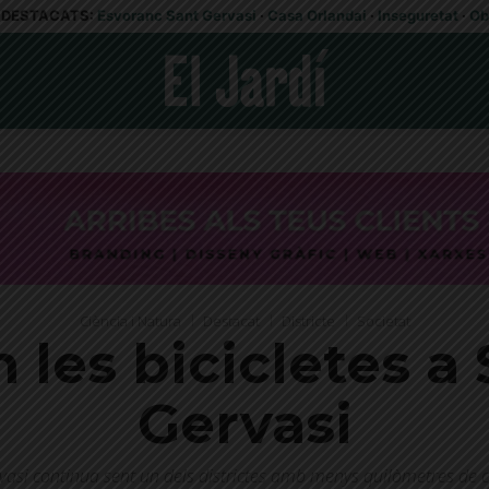
DESTACATS:
Esvoranc Sant Gervasi
·
Casa Orlandai
·
Inseguretat
·
Ob
Ciència i Natura
Destacat
Districte
Societat
n les bicicletes a 
Gervasi
rvasi continua sent un dels districtes amb menys quilòmetres de ca