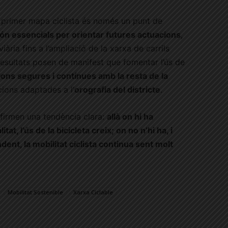
 primer mapa ciclista és només un punt de
n essencials per orientar futures actuacions
,
iària fins a l’ampliació de la xarxa de carrils
s resultats posen de manifest que fomentar l’ús de
ons segures i contínues amb la resta de la
cions adaptades a l’
orografia del districte
.
nfirmen una tendència clara:
allà on hi ha
tat, l’ús de la bicicleta creix; on no n’hi ha, i
nt, la mobilitat ciclista continua sent molt
Mobilitat Sostenible
Xarxa Ciclable