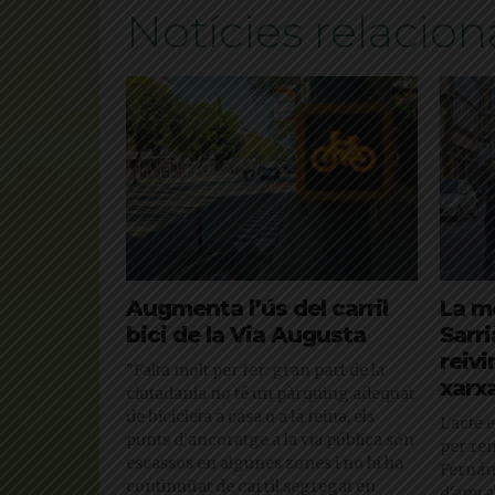
Notícies relacio
Augmenta l’ús del carril
La mo
bici de la Via Augusta
Sarri
reiv
"Falta molt per fer: gran part de la
xarx
ciutadania no té un pàrquing adequat
de bicicleta a casa o a la feina, els
L'acte 
punts d’ancoratge a la via pública són
per re
escassos en algunes zones i no hi ha
Fernánd
continuïtat de carril segregat en
d'any a