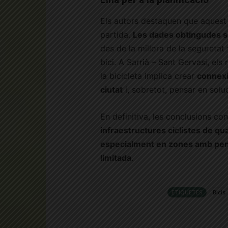
Els autors destaquen que aquest
partida.
Les dades obtingudes só
des de la millora de la seguretat v
bici. A Sarrià – Sant Gervasi, el
la bicicleta implica crear
connexi
ciutat
i, sobretot, pensar en solu
En definitiva, les conclusions co
infraestructures ciclistes de quali
especialment en zones amb pende
limitada
.
ETIQUETES
Bicis