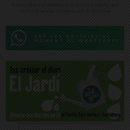
Tramvia Blau o la rehabilitació de la Casa Tosquella: això
recull el programa del nou alcalde de Barcelona
REP LES NOTÍCIES AL
MOMENT AL WHATSAPP!