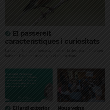
El passerell:
característiques i curiositats
La seva principal amenaça, a més de la desaparició del seu
hàbitat i l'ús de pesticides, és el silvestrisme
El jardí exterior
Nous veïns