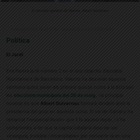
El secretari general de Valents, Albert Guivernau
Publicat el 12.4.2023 11:32 · Actualitzat el 12.4.2023 18:23
Política
El Jardí
Eva Parera ja té número 2 en el seu objectiu d’assaltar
l’Ajuntament de Barcelona. Valents ha desvelat aquesta
setmana quins seran els primers quinze noms a la llista per
les
eleccions municipals del 28 de maig
, i la principal
novetat és que
Albert Guivernau
formarà tàndem amb la
presidenta del grup en aquesta cursa. El veí de Galvany ha
remarcat l'»especial il·lusió» que li fa aquest repte, i s’ha
compromès a fer que la capital catalana deixi de ser
«insegura, invisible i intransitable» per convertir-la en una