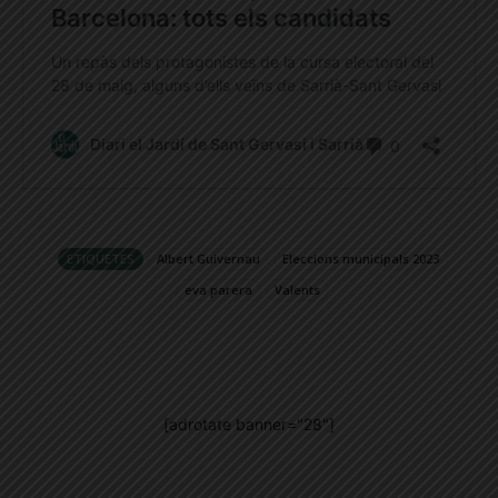
ETIQUETES
Albert Guivernau
Eleccions municipals 2023
eva parera
Valents
[adrotate banner="28"]