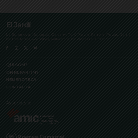
El Jardí
La Bonanova, Monterols, Galvany, Turó Parc, el Farró, el Putxet, Sarrià,
les Tres Torres, Pedralbes, Vallvidrera, les Planes i el Tibidabo
QUI SOM?
ON REPARTIM?
HEMEROTECA
CONTACTA
Associats a: