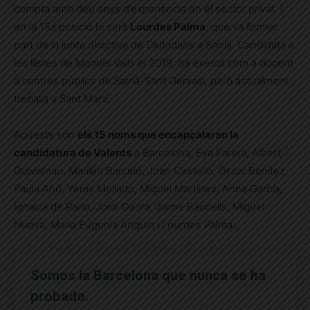
compta amb deu anys d’experiència en el sector privat. I
en la 15a posició hi serà
Lourdes Palma
, que va formar
part de la junta directiva de Ciutadans a Sarrià. Candidata a
les llistes de Manuel Valls el 2019, ha exercit com a docent
a centres públics de Sarrià-Sant Gervasi, però actualment
treballa a Sant Martí.
Aquests són
els 15 noms que encapçalaran la
candidatura de Valents
a Barcelona: Eva Parera, Albert
Guivernau, Marilén Barceló, Joan Castelló, Òscar Benítez,
Paula Añó, Yeray Mellado, Miguel Martínez, Anna García,
Ignacia de Pano, Jordi Daura, Jaime Baucells, Miguel
Nueva, Maria Eugenia Angulo i Lourdes Palma.
Somos la Barcelona que nunca se ha
probado.