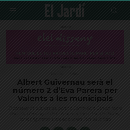
Publicitat
Publicitat
Destacat
Política
Albert Guivernau serà el
número 2 d’Eva Parera per
Valents a les municipals
El conseller de districte del partit a Sarrià–Sant Gervasi, Jaime
Baucells, i l'exdirigent de Ciutadans a Sarrià Lourdes Palma,
també figuraran entre els primers llocs de la llista