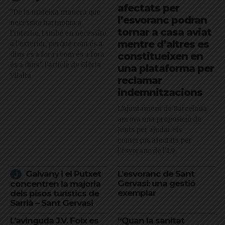
afectats per
"De la mateixa manera que
l’esvoranc podran
necessito harmonia a
tornar a casa aviat
l’interior, també en necessito
mentre d’altres es
a l’exterior, perquè com és a
dins és a fora i com és a fora
constitueixen en
és a dins": l'article de Glòria
una plataforma per
Vilalta
reclamar
indemnitzacions
L’Ajuntament de Barcelona
aprova una proposició de
Junts per ajudar els
comerços afectats per
l'esvoranc de l'L9
Galvany i el Putxet
L’esvoranc de Sant
Gervasi: una gestió
concentren la majoria
exemplar
dels pisos turístics de
Sarrià – Sant Gervasi
L’avinguda J.V. Foix es
“Quan la sanitat