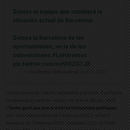
Somos el equipo que cambiará la
situación actual de Barcelona.
Somos la Barcelona de las
oportunidades, no la de las
subvenciones.
#LoHaremos
pic.twitter.com/nvNt0ZG7JX
— Eva Parera (@PareraEva)
April 11, 2023
La presidenta de Valents i alcaldable a la ciutat, Eva Parera,
ha destacat el caràcter «atípic» de la llista del seu partit.
«
Tenim gent que prové d’altres formacions polítiques
,
com Unió Democràtica de Catalunya (UDC), el Partit
Socialsita de Catalunya (PSC), Ciutadans (Cs) i el Partit