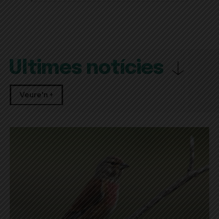
Últimes notícies
Veure'n +