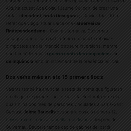
enquestes, arrenquen amb més opcions d’optar a l’alcaldia.
Així, ha acusat Ada Colau i Jaume Collboni de crear una
ciutat «
decadent, bruta i insegura
«; a Xavier Trias, li ha
retret que vulgui situar Barcelona «
al servei de
l’independentisme
«. Com a alternativa, Guivernau
assegura que el seu partit oferirà una «forta rebaixa»
d’impostos amb la intenció d’atreure inversions, mentre
que també liderarà la
guerra contra les ocupacions
i la
delinqüència
amb un increment de la presència policial.
Dos veïns més en els 15 primers llocs
Valents també ha anunciat la resta de noms que figuraran
en els quinze primers llocs de la llista electoral, entre els
quals hi ha dos més de persones vinculades a Sarrià-Sant
Gervasi.
Jaime Baucells
ocuparà la posició número 12,
havent exercit com a conseller del districte
després de
Guivernau. Baucells també cap de gabinet del partit, i