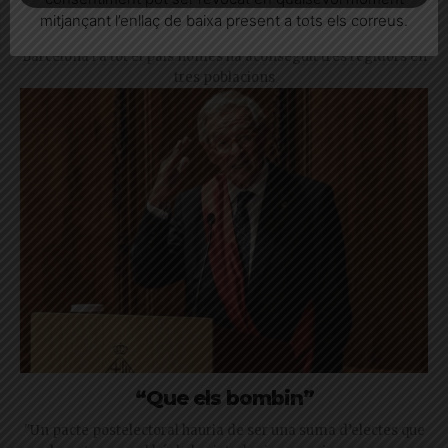
municipals
mitjançant l’enllaç de baixa present a tots els correus.
Valents no va obtenir representació a l'Ajuntament de
Barcelona i a tot el país només ha aconseguit tres regidors en
tres poblacions
“Que els bombin”
"Un pacte postelectoral hauria de ser una suma d’electes que