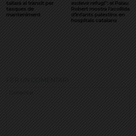
tallarà al trànsit per
esdevé refugi”: el Palau
tasques de
Robert mostra l’acollida
manteniment
d’infants palestins en
hospitals catalans
FER UN COMENTARI