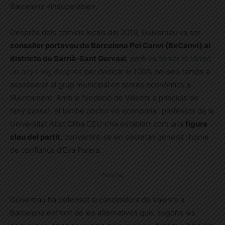
Barcelona «insuperable».
Després dels comicis locals del 2019, Guivernau va ser
conseller portaveu de Barcelona Pel Canvi (BxCanvi) al
districte de Sarrià-Sant Gervasi
, però
va deixar el càrrec
un any i mig després
per dedicar el 100% del seu temps a
assessorar el grup municipal en temes econòmics a
l’Ajuntament. Amb la fundació de Valents a principis de
l’any passat, el també doctor en economia i professor de la
Universitat Abat Oliba CEU s’ha establert com una
figura
clau del partit
, convertint-se en secretari general i home
de confiança d’Eva Parera.
Publicitat
Guivernau ha defensat la candidatura de Valents a
Barcelona enfront de les alternatives que, segons les