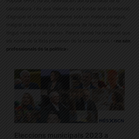
Popular (PP)», ha dit, reivindicant així la pluralitat de la
candidatura. I és que Valents es va fundar amb la intenció
d’agrupar el constitucionalisme sota un mateix paraigua,
malgrat que la resta de formacions de l’espai no hagin
tingut «amplitud de mires». Parera també ha remarcat que
els noms de la llista provenen de la societat civil, i «
no són
professionals de la política
«.