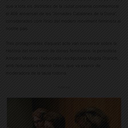
que a tots els districtes de la ciutat pretenia commemorar
el 40è aniversari de les “Jornades Catalanes de la Dona”,
considerades com l’inici del modern moviment feminista al
nostre país.
Tres protagonistes d’aquest acte van conversar sobre la
Història del moviment de dones feministes: la periodista
Amparo Moreno i l’advocada i exdiputada Magda Oranich,
amb l’educadora Mercè Otero, que va exercir de
moderadora de la taula rodona.
Publicitat