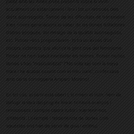
parlat amb les noies joves presents sobre si vivim
actualment un estancament i fins i tot un retrocés dels
drets aconseguits. També de les dificultats de transmetre
a les noves generacions el saber de les dones lluitadores
d’altres èpoques; del miratge de la igualtat aconseguida,
etc. Potser –ens preguntàvem- hi ha un excés d’un
discurs victimista que allunya la gent jove del feminisme.
Potser no hem sabut interpel·lar els homes. Potser moltes
dones s’han “masculinitzat” (“No volia ser com la meva
mare i he acabat essent com el meu pare”, confessava
amb certa sornegueria Amparo Moreno).
En tot cas, el camí està obert i, si mirem el món, hem de
defugir la idea del progrés lineal: hi haurà avanços i
retrocessos i sempre caldrà lluitar i mantenir-nos
amatents. L’exemple i l’experiència de dones com
aquestes ens han de servir de guia i estímul.