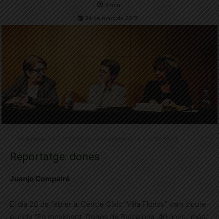
3
min.
24 de març de 2017
Publicat el 24.3.2017 17:10 · Actualitzat el 24.3.2017 20:21
Reportatge: dones
Juanjo Compairé
El dia 28 de febrer al Centre Cívic “Vil·la Florida” vam cloure
el cicle “En moviment. Dones de Barcelona. 40 anys i més”,