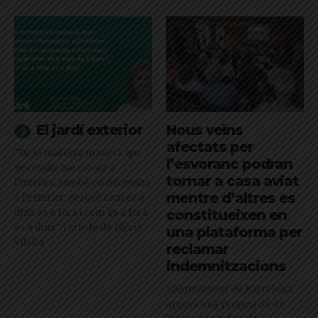
El jardí exterior
Nous veïns
afectats per
"De la mateixa manera que
l’esvoranc podran
necessito harmonia a
tornar a casa aviat
l’interior, també en necessito
mentre d’altres es
a l’exterior, perquè com és a
dins és a fora i com és a fora
constitueixen en
és a dins": l'article de Glòria
una plataforma per
Vilalta
reclamar
indemnitzacions
L’Ajuntament de Barcelona
aprova una proposició de