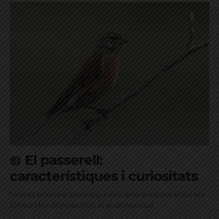
El passerell:
característiques i curiositats
La seva principal amenaça, a més de la desaparició del seu
hàbitat i l'ús de pesticides, és el silvestrisme