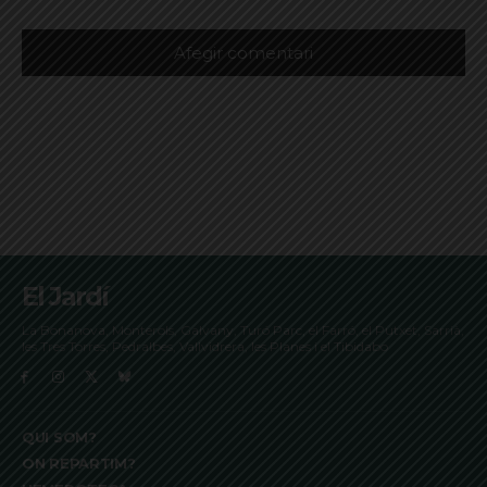
El Jardí
La Bonanova, Monterols, Galvany, Turó Parc, el Farró, el Putxet, Sarrià,
les Tres Torres, Pedralbes, Vallvidrera, les Planes i el Tibidabo
QUI SOM?
ON REPARTIM?