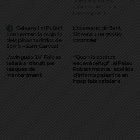
Junts per ajudar els
comerços afectats per
l'esvoranc de l'L9
Galvany i el Putxet
L’esvoranc de Sant
Gervasi: una gestió
concentren la majoria
exemplar
dels pisos turístics de
Sarrià – Sant Gervasi
L’avinguda J.V. Foix es
“Quan la sanitat
tallarà al trànsit per
esdevé refugi”: el Palau
tasques de
Robert mostra l’acollida
manteniment
d’infants palestins en
hospitals catalans