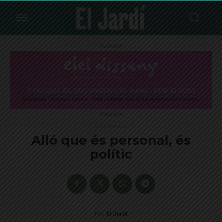
Publicitat
Publicitat
Sant Gervasi
Alló que és personal, és
polític
Per
El Jardí