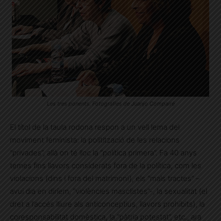
Les tres ponents. Fotografies de Juanjo Compairé
El títol de la taula rodona respon a un vell lema del
moviment feminista: la politització de les relacions
“privades”, allà on té lloc la “política primera”. Fa 40 anys
temes fins llavors considerats fora de la política, com les
violacions (dins i fora del matrimoni), els “mals tractes” –
avui dia en diríem, “violències masclistes”-, la sexualitat (el
dret a l’accés lliure als anticonceptius, llavors prohibits), la
coresponsabilitat domèstica, la “pàtria potestat”, etc., ara