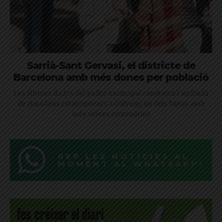
Sarrià-Sant Gervasi, el districte de
Barcelona amb més dones per població
Les últimes dades del padró municipal constaten l'arribada
de ciutadans estatunidencs a Galvany, un dels barris amb
més veïnes centenàries
REP LES NOTÍCIES AL
MOMENT AL WHATSAPP!