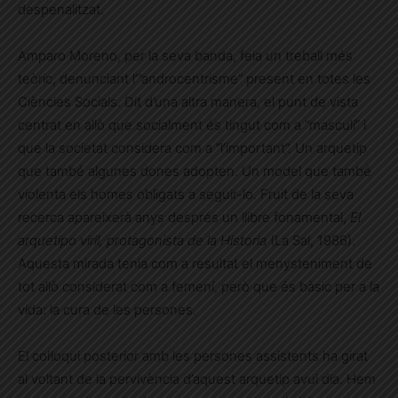
despenalitzat.
Amparo Moreno, per la seva banda, feia un treball més
teòric, denunciant l’”androcentrisme” present en totes les
Ciències Socials. Dit d’una altra manera, el punt de vista
centrat en allò que socialment és tingut com a “masculí” i
que la societat considera com a “l’important”. Un arquetip
que també algunes dones adopten. Un model que també
violenta els homes obligats a seguir-lo. Fruit de la seva
recerca apareixerà anys després un llibre fonamental,
El
arquetipo viril, protagonista de la Historia
(La Sal, 1986).
Aquesta mirada tenia com a resultat el menysteniment de
tot allò considerat com a femení, però que és bàsic per a la
vida: la cura de les persones.
El col·loqui posterior amb les persones assistents ha girat
al voltant de la pervivència d’aquest arquetip avui dia. Hem