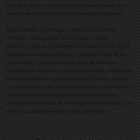
eren trets a la llum. Les dones reclamaven que els seus
drets en aquests àmbits fossin reconeguts legalment.
Magda Oranich va participar a l’àrea de drets de les
Jornades. Havia publicar un any abans, un llibre
essencial,“
¿Qué es el feminismo?
(La Gaya Ciencia, 1975).
Magda ens ha explicat com era la situació jurídica de les
dones llavors, la seva manca de drets de tota mena,
tractades des del poder com a menors d’edat, malgrat que
les dones catalanes –gràcies al nostre Dret civil- estaven
en una situació un xic menys dolenta. Fixeu-vos –ens diu-
que llavors vam haver de suportar la presència a les
Jornades de les dones de la Falange i altres feixistes (com
ara les “Cruzadas Evangélicas de Cristo Rey”).