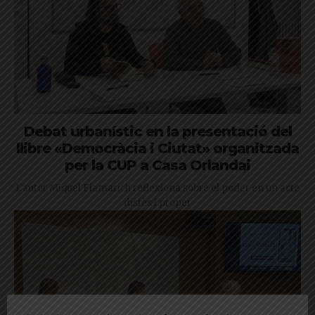
Debat urbanístic en la presentació del
llibre «Democràcia i Ciutat» organitzada
per la CUP a Casa Orlandai
L'autor Miquel Flamarich reflexiona sobre el poder en un acte
distès i proper