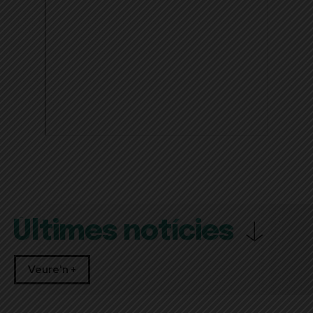
Últimes notícies
Veure'n +