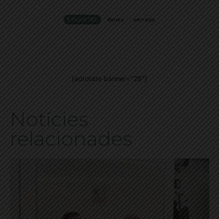
ETIQUETES
dones
xerrada
[adrotate banner="28"]
Notícies
relacionades