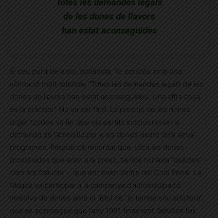
Totes les demandes legals
de les dones de llavors
han estat aconseguides
El seu punt de vista, optimista, ha conclòs amb una
afirmació molt rotunda: “Totes les demandes legals de les
dones de llavors han estat aconseguides. Una altra cosa
és la pràctica”. No va ser fàcil. La pressió de les dones
organitzades va fer que els partits incorporessin la
demanda de l’amnistia per a les dones dintre dels seus
programes. Perquè cal recordar que, ultra les dones
prostituïdes que eren a la presó, també hi havia “delictes” -
com ara l’adulteri-, que entraven dintre del Codi Penal. La
Magda va participar a la campanya d’autoinculpació
massiva de dones amb el rètol de “jo també sóc adúltera”,
que va aconseguir que l’any 1981 finalment l’adulteri fos