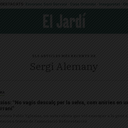
DESTACATS:
Esvoranc Sant Gervasi
·
Casa Orlandai
·
Inseguretat
·
Ob
ELS ARTICLES MÉS RECENTS DE
Sergi Alemany
URA
sias: “No vagis descalç per la selva, com aniries en u
rrani”
evista Pablo Yglesias, un naturalista que vol ensenyar a la gent a
oscos a través de l'associació Reforestacció