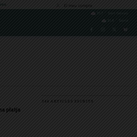
res
El meu compte
C
31.7
Sant Gervasi
C
31.6
Sarrià
344 ARTICLES ESCRITS
na platja