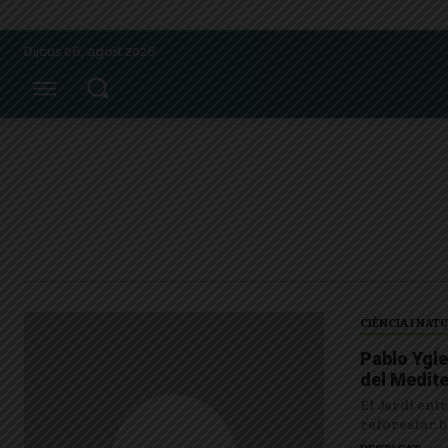
Dijous 06, agost 2026
CIÈNCIA I NAT
Pablo Ygle
del Medite
El Jardí entr
reforestar b
DESTACAT