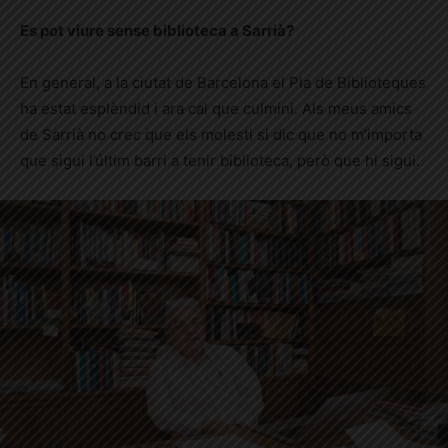
Es pot viure sense biblioteca a Sarrià?
En general, a la ciutat de Barcelona el Pla de Biblioteques
ha estat esplèndid i ara cal que culmini. Als meus amics
de Sarrià no crec que els molesti si dic que no m’importa
que sigui l’últim barri a tenir biblioteca, però que hi sigui.