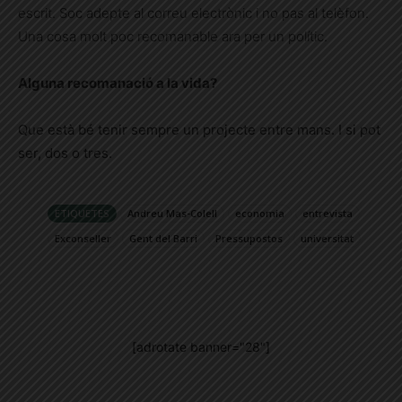
escrit. Soc adepte al correu electrònic i no pas al telèfon.
Una cosa molt poc recomanable ara per un polític.
Alguna recomanació a la vida?
Que està bé tenir sempre un projecte entre mans. I si pot
ser, dos o tres.
ETIQUETES
Andreu Mas-Colell
economia
entrevista
Exconseller
Gent del Barri
Pressupostos
universitat
[adrotate banner="28"]