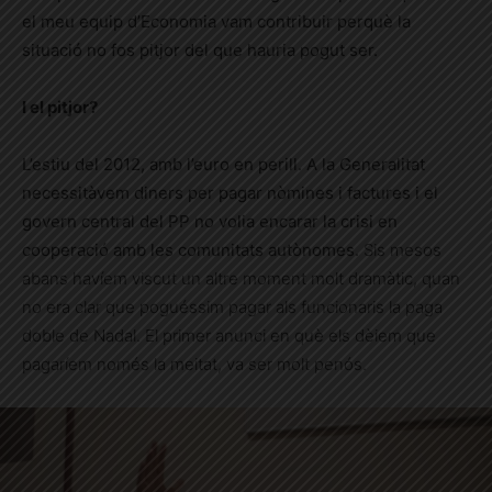
el meu equip d’Economia vam contribuir perquè la
situació no fos pitjor del que hauria pogut ser.
I el pitjor?
L’estiu del 2012, amb l’euro en perill. A la Generalitat
necessitàvem diners per pagar nòmines i factures i el
govern central del PP no volia encarar la crisi en
cooperació amb les comunitats autònomes.
Sis mesos
abans havíem viscut un altre moment molt dramàtic, quan
no era clar que poguéssim pagar als funcionaris la paga
doble de Nadal. El primer anunci en què els dèiem que
pagaríem només la meitat, va ser molt penós.