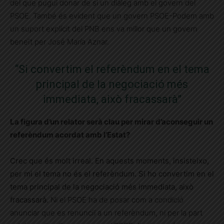
del que pugui donar de si un diàleg amb el govern del
PSOE. També és evident que un govern PSOE-Podem amb
un suport explícit del PNB ens va millor que un govern
beneït per José María Aznar.
“Si convertim el referèndum en el tema
principal de la negociació més
immediata, això fracassarà”
La figura d’un relator serà clau per mirar d’aconseguir un
referèndum acordat amb l’Estat?
Crec que és molt irreal. En aquests moments, insisteixo,
per mi el tema no és el referèndum. Si ho convertim en el
tema principal de la negociació més immediata, això
fracassarà.
Ni el PSOE ha de posar com a condició
anunciar que es renunciï a un referèndum, ni per la part