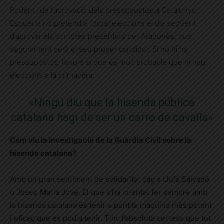
Podem i de l’aprovació dels pressupostos a Catalunya.
Esquerra no pretendrà forçar eleccions el dia següent
d’aprovar els comptes presentats per Aragonès, que
segurament serà el seu proper candidat. Si no hi ha
pressupostos, llavors sí que és molt probable que hi hagi
eleccions a la primavera.
«Ningú diu que la hisenda pública
catalana hagi de ser un carro de cavalls»
Com viu la investigació de la Guàrdia Civil sobre la
hisenda catalana?
Amb un gran sentiment de solidaritat cap a Lluís Salvadó
o Josep Maria Jové. El que s’ha intentat fer sempre amb
la hisenda catalana és tenir a punt la màquina més potent
i eficaç que es podia tenir. Tinc l’absoluta certesa que tot