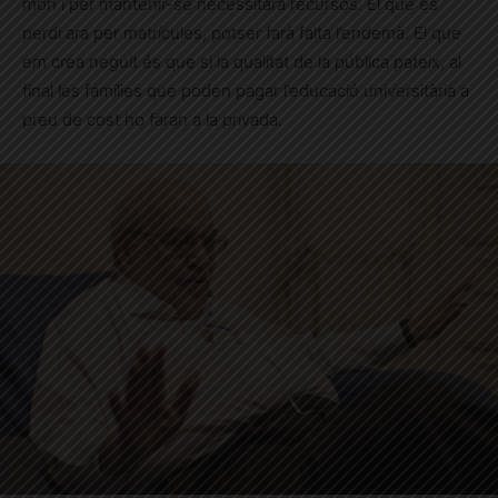
món i per mantenir-se necessitarà recursos. El que es
perdi ara per matrícules, potser farà falta l’endemà. El que
em crea neguit és que si la qualitat de la pública pateix, al
final les famílies que poden pagar l’educació universitària a
preu de cost ho faran a la privada.