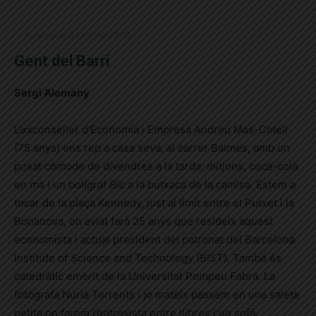
Publicat el 4.12.2019 17:09
Gent del Barri
Sergi Alemany
L’exconseller d’Economia i Empresa Andreu Mas-Colell
(75 anys) ens rep a casa seva, al carrer Balmes, amb un
posat còmode de divendres a la tarda: mitjons, coca-cola
en mà i un bolígraf
Bic
a la butxaca de la camisa. Estem a
tocar de la plaça Kennedy, just al límit entre el Putxet i la
Bonanova, on aviat farà 25 anys que resideix aquest
economista i actual
president del patronat del Barcelona
Institute of Science and Technology (BIST). També és
catedràtic emèrit de la Universitat Pompeu Fabra. La
fotògrafa Núria Torrents i jo mateix passem en una saleta
petita on farem l’entrevista entre llibres i un sofà.