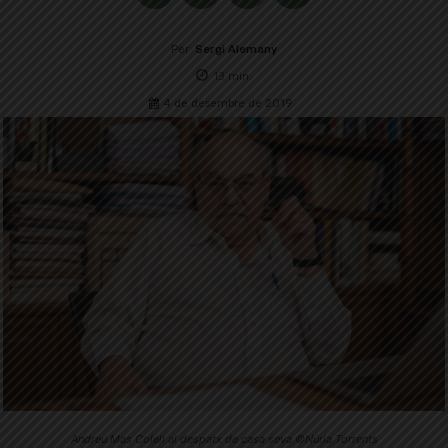
Per
Sergi Alemany
13
min.
4 de desembre de 2019
Andreu Mas Colell al despatx de casa seva ©Núria Torrents