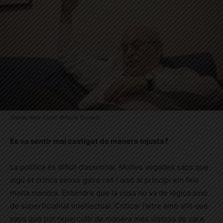
Andreu Mas-Colell ©Núria Torrents
Es va sentir mai castigat de manera injusta?
La política és difícil d’assimilar. Moltes vegades saps que
algú et critica sense gaire raó i això al principi em feia
molta mandra. Entendre que la cosa no va de lògica sinó
de superficialitat intel·lectual. Criticar l’altre amb allò que
saps que pot repercutir de manera més vistosa de cara