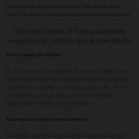
més educada tinguem la població i des de més aviat,
millor. Els països d’èxit tenen una població molt educada.
«No tinc Twitter. Si hi ha una piulada
espectacular, compto que ja m’arribarà»
No té compte de Twitter.
No. Mai he sentit la necessitat. No és que no tingui res a
dir, però deu ser pervers esperar que la gent et reaccioni i
frustrar-te si no és així. Ja hi ha prou coses a fer… així que
no estic enlloc, en cap xarxa. Si hi ha una piulada
espectacular, compto que ja m’arribarà.
És un home de rutines informatives?
Sí. Llegeixo diversos diaris. Després comunico molt per