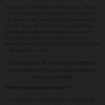
Ho veig com un moviment per facilitar que els comuns
votin els pressupostos. Ho entenc perquè la política és
així, i no puc dir que jo mai hauria fet una transacció com
aquesta. Fer una rebaixa lineal no condicionada a les
possibilitats de pagament de cadascú, és un regal a la
classe mitjana. Penso que el sistema ideal és el
perfeccionament de l’actual. Qui pot pagar, que pagui; qui
no pot pagar, que no pagui.
«Si la qualitat de la universitat pública
pateix, les famílies que puguin pagar ho
faran a la privada»
Per tant, el preocupa aquesta rebaixa?
La UB es troba ara entre les 200 millors universitats del