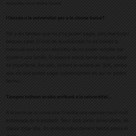
Andreu Mas-Colell ©Núria Torrents
I l’accés a la universitat per a la classe baixa?
Per a les famílies que no s’ho poden pagar, zero matrícula i
beques salari. El cost de la universitat no és només la
matrícula sinó el cost alternatiu de no poder treballar per
sostenir una família. El sistema actual sense beques salari
és imperfecte. Per això, tornant la rebaixa del 30%, penso
que els que poden pagar subvencionen els qui no poden
fer-ho.
Tampoc tothom acaba arribant a la universitat…
A la porta de la universitat hi arriba una representació molt
esbiaixada de la població. Gent amb pares universitaris, de
classe mitja-alta.. En política indirectament també passa el