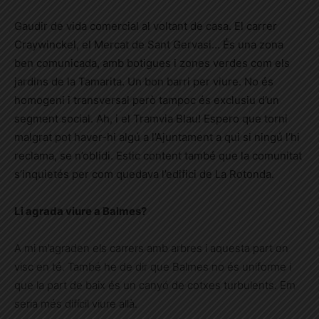
Gaudir de vida comercial al voltant de casa. El carrer
Craywinckel, el Mercat de Sant Gervasi…
És una zona
ben comunicada, amb botigues i zones verdes com els
jardins de la Tamarita. Un bon barri per viure. No és
homogeni i transversal però tampoc és exclusiu d’un
segment social.
Ah, i el Tramvia Blau! Espero que torni
malgrat pot haver-hi algú a l’Ajuntament a qui si ningú l’hi
reclama, se n’oblidi. Estic content també que la comunitat
s’inquietés per com quedava l’edifici de La Rotonda.
Li agrada viure a Balmes?
A mi m’agraden els carrers amb arbres i aquesta part on
visc en té. També he de dir que Balmes no és uniforme i
que la part de baix és un canyó de cotxes turbulents. Em
seria més difícil viure allà.