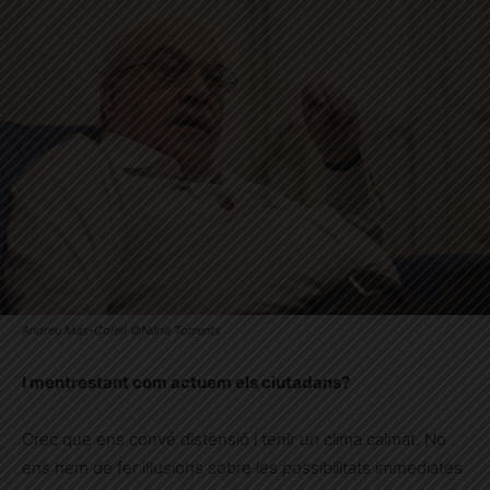
Andreu Mas-Colell ©Núria Torrents
I mentrestant com actuem els ciutadans?
Crec que ens convé distensió i tenir un clima calmat. No
ens hem de fer il·lusions sobre les possibilitats immediates