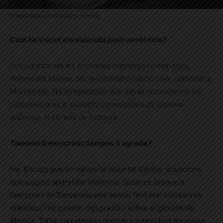
Andreu Mas-Colell ©Núria Torrents
Com ha viscut els aldarulls post-sentència?
Soc partidari de les protestes massives i ordenades.
Admiro les Marxes per la Llibertat o l’acció Llum i Llibertat a
Montserrat. No comparteixo que siguin convenients les
protestes més
in promptu
convocades de manera
anònima, ni els talls de frontera.
Tsunami Democràtic tampoc li agrada?
No. Encara que en valoro la voluntat d’evitar situacions
que puguin aparentar violència. Quan es bloqueja
l’aeroport de Barcelona ens estem fent mal a nosaltres
mateixos i no posem cap pressió sobre el govern de
Madrid. Tallar carreteres i cremar contenidors no causa