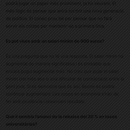
podrà jugar un paper més prominent, ja ho veurem. El
més lògic és pensar que anirà sortint una nova generació
de polítics. El conec prou bé per pensar que no farà
servir els colzes per mantenir-se a primera línia.
Es pot viure amb un salari mínim de 900 euros?
És una pregunta que no té una resposta. El salari mínim ha
augmentat de manera significativa i és probable que
encara pugui augmentar més. No crec que pujar el salari
mínim creï més atur o una dificultat de contractació entre la
gent jove. Si es demostra que és així, llavors es podria
continuar augmentant. Les coses en economia s’han de
fer amb prudència i observant resultats.
Què li sembla l’anunci de la rebaixa del 30 % en taxes
universitàries?