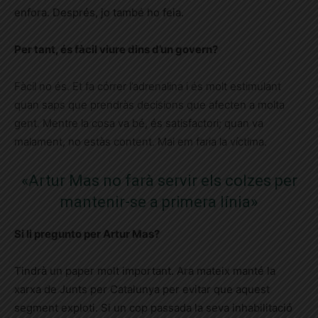
enfora. Després, jo també ho feia.
Per tant, és fàcil viure dins d’un govern?
Fàcil no és. Et fa córrer l’adrenalina i és molt estimulant
quan saps que prendràs decisions que afecten a molta
gent. Mentre la cosa va bé, és satisfactori; quan va
malament, no estàs content. Mai em faria la víctima.
«Artur Mas no farà servir els colzes per
mantenir-se a primera línia»
Si li pregunto per Artur Mas?
Tindrà un paper molt important. Ara mateix manté la
xarxa de Junts per Catalunya per evitar que aquest
segment exploti. Si un cop passada la seva inhabilitació