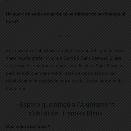
Un quart de segle després, té sentiment de pertinença al
barri?
Publicitat
Soc nascut i criat al barri de Sant Antoni, tot i que la meva
mare hauria preferit viure a Sarrià o Sant Gervasi. Si ara
ella visqués, observaria que el seu fill viu a Sant Gervasi
però també que Sant Antoni està de moda. Ho dic per
relativitzar la importància entre barris. Jo em sento molt
barceloní.
«Espero que ningú a l’Ajuntament
s’oblidi del Tramvia Blau»
Què valora del barri?