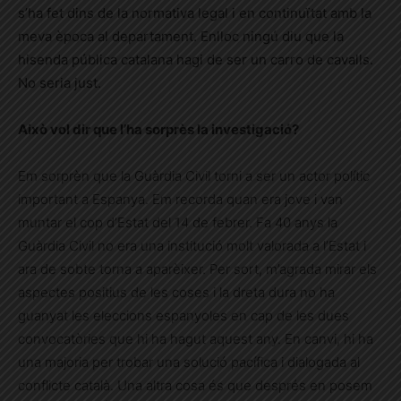
s’ha fet dins de la normativa legal i en continuïtat amb la
meva època al departament. Enlloc ningú diu que la
hisenda pública catalana hagi de ser un carro de cavalls.
No seria just.
Això vol dir que l’ha sorprès la investigació?
Em sorprèn que la Guàrdia Civil torni a ser un actor polític
important a Espanya. Em recorda quan era jove i van
muntar el cop d’Estat del 14 de febrer. Fa 40 anys la
Guàrdia Civil no era una institució molt valorada a l’Estat i
ara de sobte torna a aparèixer. Per sort, m’agrada mirar els
aspectes positius de les coses i la dreta dura no ha
guanyat les eleccions espanyoles en cap de les dues
convocatòries que hi ha hagut aquest any. En canvi, hi ha
una majoria per trobar una solució pacífica i dialogada al
conflicte català. Una altra cosa és que després en posem