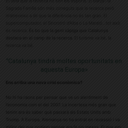
Et diria que la recerca no són els esports. El Barça i la
Sagrada Família són més coneguts que la recerca però
m’atreveixo a dir que la diferència no és tan gran. El
supercomputador, el Sincrotró d’Alba o La Marató…tot això
és recerca.
És bo que la gent sàpiga que Catalunya
destaca en el camp de la recerca.
El turisme va bé, la
recerca va bé.
”
Catalunya tindrà moltes oportunitats en
aquesta Europa»
Ens arriba una nova crisi econòmica?
No hi ha raons per pensar que ve un alentiment de
l’economia com el del 2007. La incertesa més gran que
tenim ara és saber què passarà als Estats Units amb
Trump. A Europa, Alemanya no ha entrat en recessió i va
millor del que podíem pensar ara fa sis mesos. El que em