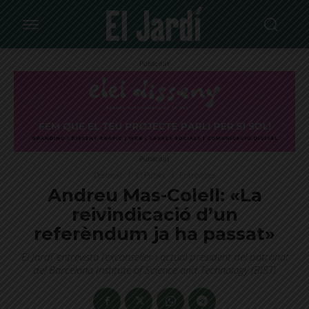
Publicitat
Publicitat
Destacat
El Putxet
Entrevistes
Andreu Mas-Colell: «La
reivindicació d’un
referèndum ja ha passat»
‘El Jardí’ entrevista l’exconseller i actual president del patronat
del Barcelona Institute of Science and Technology (BIST)