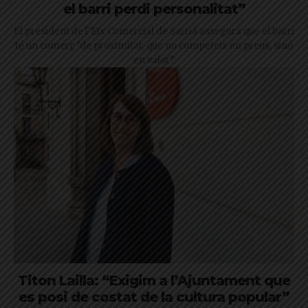
el barri perdi personalitat”
El president de l'Eix Comercial de Sarrià assegura que el barri
té un comerç "de proximitat, que no competeix en preus, sinó
en valor”
Titon Lailla: “Exigim a l’Ajuntament que
es posi de costat de la cultura popular”