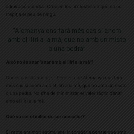
admiració mundial. Crec en les protestes en què no es
trepitja el peu de ningú.
“Alemanya ens farà més cas si anem
amb el lliri a la mà, que no amb un misto
o una pedra”
Això no és anar ‘anar amb el lliri a la mà’?
Doncs possiblement, sí. Però és que A
lemanya ens farà
més cas si anem amb el lliri a la mà, que no amb un misto
o una pedra. No s’ha de minimitzar el valor tàctic d’anar
amb el lliri a la mà.
Què va ser el millor de ser conseller?
El repte era molt estimulant. M’agradaria pensar que amb