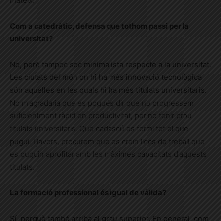
mateix.
Com a catedràtic, defensa que tothom passi per la
universitat?
No, però tampoc soc minimalista respecte a la universitat.
Les ciutats del món on hi ha més innovació tecnològica
són aquelles en les quals hi ha més titulats universitaris.
No m’agradaria que es pogués dir que no progressem
suficientment ràpid en productivitat, per no tenir prou
titulats universitaris. Que cadascú es formi tot el que
pugui. Llavors, procurem que es creïn llocs de treball que
es puguin aprofitar amb les màximes capacitats d’aquests
titulats.
La formació professional és igual de vàlida?
Sí, perquè també arriba al grau superior. En general, com