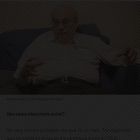
Andreu Mas-Colell ©Núria Torrents
Veu unes eleccions aviat?
Ho veig menys probable ara que fa un mes. Tot dependrà
que es confirmi el pacte d’investidura entre el PSOE i