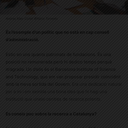
Andreu Mas-Colell ©Núria Torrents
És l’exemple d’un polític que no està en cap consell
d’administració.
Estic en uns quants patronats de fundacions. És una
posició no remunerada però hi dedico temps perquè
m’agrada. Un d’ells és el Barcelona Institute of Science
and Technology, que em van proposar presidir coincidint
amb la meva sortida del Govern.
Era una dedicació natural
per a mi i em sembla una bona idea que hi hagi una
institució que uneixi centres de recerca potents.
Es coneix poc sobre la recerca a Catalunya?