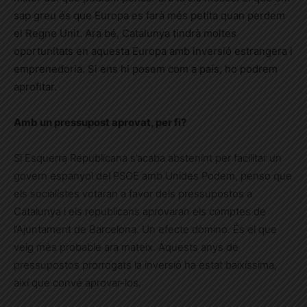
sap greu és que Europa es farà més petita quan perdem
el Regne Unit. Ara bé, Catalunya tindrà moltes
oportunitats en aquesta Europa amb inversió estrangera i
emprenedoria. Si ens hi posem com a país, ho podrem
aprofitar.
Amb un pressupost aprovat, per fi?
Si Esquerra Republicana s’acaba abstenint per facilitar un
govern espanyol del PSOE amb Unides Podem, penso que
els socialistes votaran a favor dels pressupostos a
Catalunya i els republicans aprovaran els comptes de
l’Ajuntament de Barcelona. Un efecte dòmino. És el que
veig més probable ara mateix. Aquests anys de
pressupostos prorrogats la inversió ha estat baixíssima,
així que convé aprovar-los.