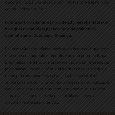
d’acord o no. És una situació molt fràgil i sobre ella hem de
construir el nostre futur.
Forma part d’un nombrós grup de 235 personalitats que
ha signat un manifest per una “sortida política” al
conflicte entre Catalunya i Espanya.
És un manifest de mínims però va en la direcció que crec
que convé en aquests moments. Soc una persona força
pragmàtica, i entenc que la reivindicació d’un referèndum
ja ha passat. En canvi, sí que hi ha drets bàsics als quals
no es pot renunciar.
Ens cal una coalició social el més
ample possible per lluitar contra la repressió i normalitzar la
vida quotidiana. Ha quedat demostrat també que tenir el
tema català com el més viu de la política espanyola
afavoreix l’extremisme de Vox.