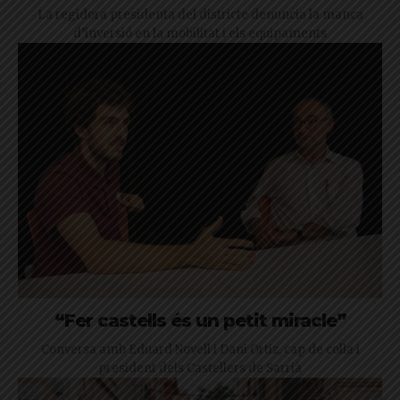
La regidora presidenta del districte denuncia la manca
d’inversió en la mobilitat i els equipaments
“Fer castells és un petit miracle”
Conversa amb Eduard Novell i Dani Ortiz, cap de colla i
president dels Castellers de Sarrià