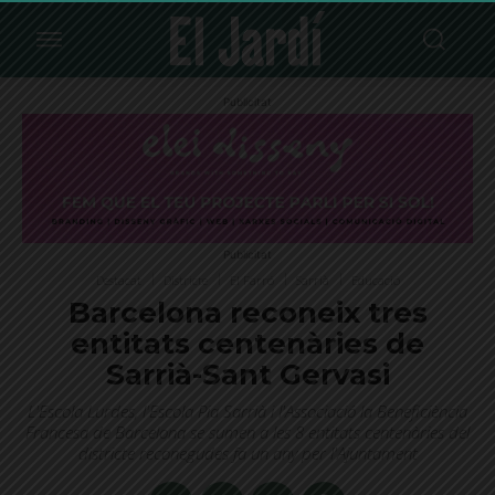
Publicitat
Publicitat
Destacat
Districte
El Farró
Sarrià
Educació
Barcelona reconeix tres
entitats centenàries de
Sarrià-Sant Gervasi
L'Escola Lurdes, l'Escola Pia Sarrià i l'Associació la Beneficiència
Francesa de Barcelona se sumen a les 8 entitats centenàries del
districte reconegudes fa un any per l'Ajuntament