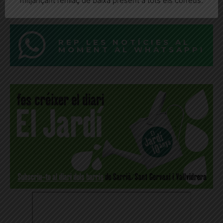
mitjançant l’enllaç de baixa present a tots els correus.
REP LES NOTÍCIES AL
MOMENT AL WHATSAPP!