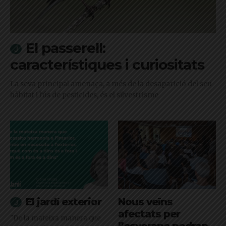
El passerell:
característiques i curiositats
La seva principal amenaça, a més de la desaparició del seu
hàbitat i l'ús de pesticides, és el silvestrisme
El jardí exterior
Nous veïns
afectats per
"De la mateixa manera que
l’esvoranc podran