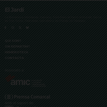
El Jardí
La Bonanova, Monterols, Galvany, Turó Parc, el Farró, el Putxet, Sarrià,
les Tres Torres, Pedralbes, Vallvidrera, les Planes i el Tibidabo
QUI SOM?
ON REPARTIM?
HEMEROTECA
CONTACTA
Associats a:
Amb el suport de: