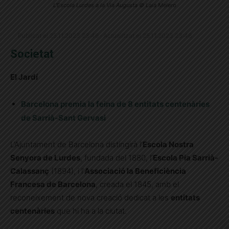
L'Escola Lurdes a la Via Augusta © Laia Melero
Publicat el 25.11.2023 23:46 · Actualitzat el 25.11.2023 23:46
Societat
El Jardí
Barcelona premia la feina de 8 entitats centenàries
de Sarrià-Sant Gervasi
L’Ajuntament de Barcelona distingirà l’
Escola Nostra
Senyora de Lurdes
, fundada del 1880, l’
Escola Pia Sarrià-
Calassanç
(1894), i l’
Associació la Beneficiència
Francesa de Barcelona
, creada el 1845, amb el
reconeixement de nova creació dedicat a les
entitats
centenàries
que hi ha a la ciutat.