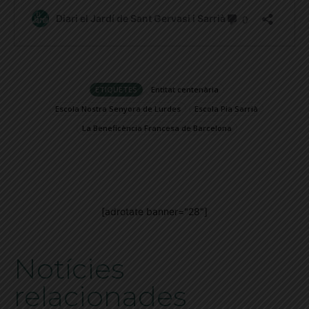
ETIQUETES
Entitat centenària
Escola Nostra Senyora de Lurdes
Escola Pia Sarrià
La Beneficència Francesa de Barcelona
[adrotate banner="28"]
Notícies
relacionades