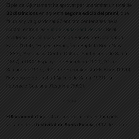
El ple de l’Ajuntament ha aprovat per unanimitat un total de
32 distincions
en aquesta
segona edició del premi
, que
fa un any va guardonar 97 entitats centenàries de la
ciutats, entre elles
vuit de Sarrià-Sant Gervasi
: Reial
Acadèmia de Ciències i Arts de Barcelona-Observatori
Fabra (1764), l’Església Evangèlica Baptista Bona Nova
(1883), l’Associació Centre Cultural Sant Vicenç de Sarrià
(1897), el RCD Espanyol de Barcelona (1900), l’Orfeó
Sarrianenc (1917), el Centre Excursionista Els Blaus (1920),
l’Associació de l’Institut Químic de Sarrià (1921) i la
Federació Catalana d’Esgrima (1992).
Publicitat
El
lliurament
d’aquests reconeixements es farà pels
voltants de la
festivitat de Santa Eulàlia
, el 12 de febrer.