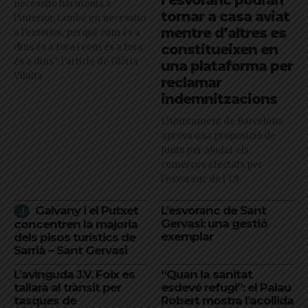
necessito harmonia a
tornar a casa aviat
l’interior, també en necessito
mentre d’altres es
a l’exterior, perquè com és a
dins és a fora i com és a fora
constitueixen en
és a dins": l'article de Glòria
una plataforma per
Vilalta
reclamar
indemnitzacions
L’Ajuntament de Barcelona
aprova una proposició de
Junts per ajudar els
comerços afectats per
l'esvoranc de l'L9
Galvany i el Putxet
L’esvoranc de Sant
Gervasi: una gestió
concentren la majoria
exemplar
dels pisos turístics de
Sarrià – Sant Gervasi
L’avinguda J.V. Foix es
“Quan la sanitat
tallarà al trànsit per
esdevé refugi”: el Palau
tasques de
Robert mostra l’acollida