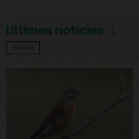
Últimes notícies
Veure'n +