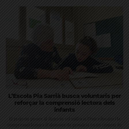
L’Escola Pia Sarrià busca voluntaris per
reforçar la comprensió lectora dels
infants
El projecte pioner al districte vol millorar l’èxit educatiu i la
comprensió lectora d’alumnes de primària en un context de