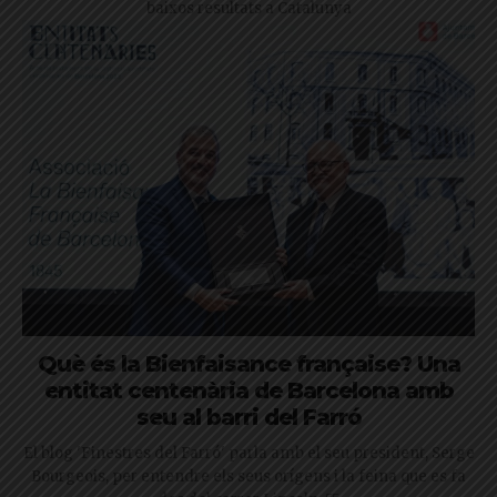
baixos resultats a Catalunya
Què és la Bienfaisance française? Una
entitat centenària de Barcelona amb
seu al barri del Farró
El blog 'Finestres del Farró' parla amb el seu president, Serge
Bourgeois, per entendre els seus orígens i la feina que es fa