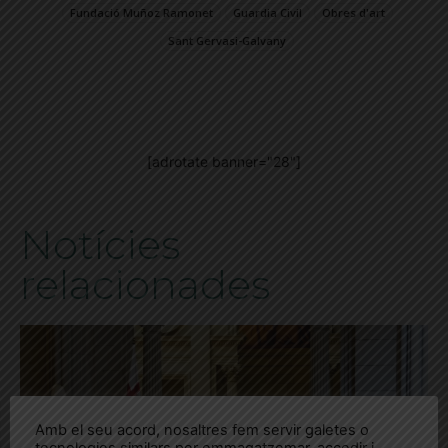
Fundació Muñoz Ramonet
Guardia Civil
Obres d'art
Sant Gervasi-Galvany
[adrotate banner="28"]
Notícies
relacionades
Amb el seu acord, nosaltres fem servir galetes o
tecnologies similars per emmagatzemar, accedir i