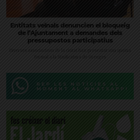
Entitats veïnals denuncien el bloqueig
de l’Ajuntament a demandes dels
pressupostos participatius
Diverses associacions de la ciutat han presentat una queixa
formal a la Sindicatura de Greuges
REP LES NOTÍCIES AL
MOMENT AL WHATSAPP!