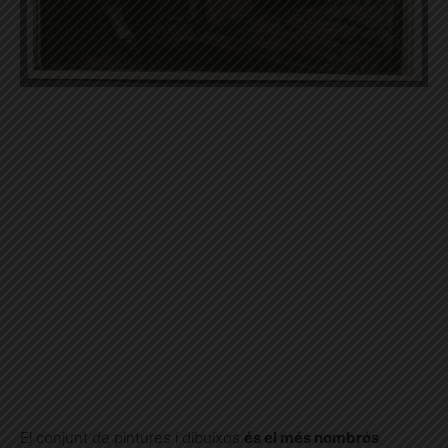
El conjunt de pintures i dibuixos
és el més nombrós