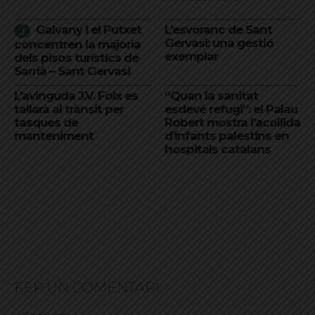
Galvany i el Putxet
L’esvoranc de Sant
Gervasi: una gestió
concentren la majoria
exemplar
dels pisos turístics de
Sarrià – Sant Gervasi
L’avinguda J.V. Foix es
“Quan la sanitat
tallarà al trànsit per
esdevé refugi”: el Palau
tasques de
Robert mostra l’acollida
manteniment
d’infants palestins en
hospitals catalans
FER UN COMENTARI