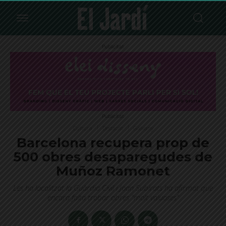
Publicitat
Publicitat
Cultura
Destacat
Galvany
Barcelona recupera prop de
500 obres desaparegudes de
Muñoz Ramonet
Les ha localitzat la Guàrdia Civil i Joan Subirats ha afirmat que
encara falta trobar obres "molt valuoses"