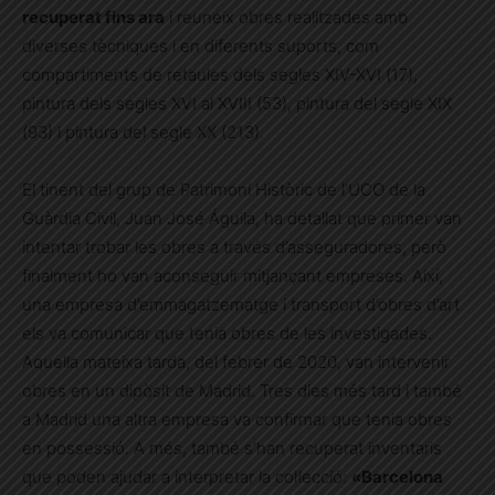
recuperat fins ara
i reuneix obres realitzades amb
diverses tècniques i en diferents suports, com
compartiments de retaules dels segles XIV-XVI (17),
pintura dels segles XVI al XVIII (53), pintura del segle XIX
(93) i pintura del segle XX (213).
El tinent del grup de Patrimoni Històric de l’UCO de la
Guàrdia Civil, Juan José Águila, ha detallat que primer van
intentar trobar les obres a través d’asseguradores, però
finalment ho van aconseguir mitjançant empreses. Així,
una empresa d’emmagatzematge i transport d’obres d’art
els va comunicar que tenia obres de les investigades.
Aquella mateixa tarda, del febrer de 2020, van intervenir
obres en un dipòsit de Madrid. Tres dies més tard i també
a Madrid una altra empresa va confirmar que tenia obres
en possessió. A més, també s’han recuperat inventaris
que poden ajudar a interpretar la col·lecció:
«Barcelona