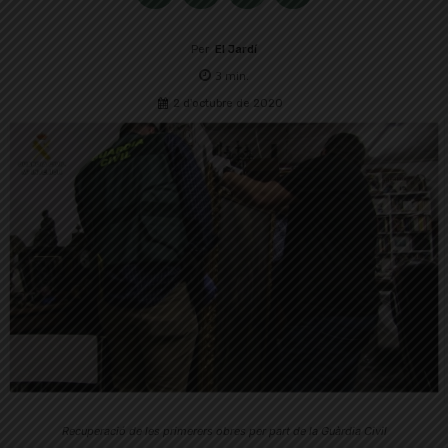
Per
El Jardí
3
min.
2 d'octubre de 2020
Recuperació de les primerers obres per part de la Guàrdia Civil