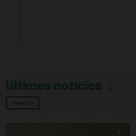
Últimes notícies
Veure'n +