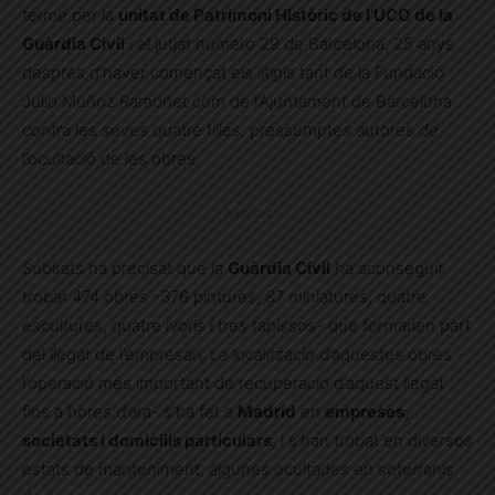
terme per la
unitat de Patrimoni Històric de l’UCO de la
Guàrdia Civil
i el jutjat número 29 de Barcelona, 25 anys
després d’haver començat els litigis tant de la Fundació
Julio Muñoz Ramonet com de l’Ajuntament de Barcelona
contra les seves quatre filles, pressumptes autores de
l’ocultació de les obres.
Publicitat
Subirats ha precisat que la
Guàrdia Civil
ha aconseguit
trobar 474 obres -376 pintures, 87 miniatures, quatre
escultures, quatre ivoris i tres tapissos- que formarien part
del llegat de l’empresari. La localització d’aquestes obres -
l’operació més important de recuperació d’aquest llegat
fins a hores d’ara- s’ha fet a
Madrid
en
empreses,
societats i domicilis particulars
, i s’han trobat en diversos
estats de manteniment, algunes ocultades en soterranis