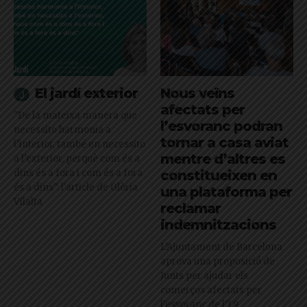
El jardí exterior
Nous veïns
afectats per
"De la mateixa manera que
l’esvoranc podran
necessito harmonia a
tornar a casa aviat
l’interior, també en necessito
mentre d’altres es
a l’exterior, perquè com és a
dins és a fora i com és a fora
constitueixen en
és a dins": l'article de Glòria
una plataforma per
Vilalta
reclamar
indemnitzacions
L’Ajuntament de Barcelona
aprova una proposició de
Junts per ajudar els
comerços afectats per
l'esvoranc de l'L9