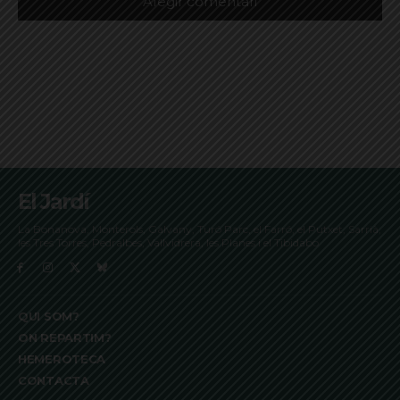
El Jardí
La Bonanova, Monterols, Galvany, Turó Parc, el Farró, el Putxet, Sarrià,
les Tres Torres, Pedralbes, Vallvidrera, les Planes i el Tibidabo
QUI SOM?
ON REPARTIM?
HEMEROTECA
CONTACTA