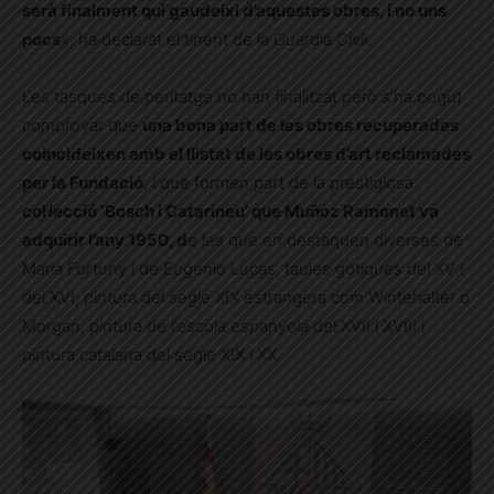
serà finalment qui gaudeixi d’aquestes obres, i no uns
pocs
«, ha declarat el tinent de la Guardia Civil.
Les tasques de peritatge no han finalitzat però s’ha pogut
comprovar que
una bona part de les obres recuperades
coincideixen amb el llistat de les obres d’art reclamades
per la Fundació
, i que formen part de la prestigiosa
col·lecció ‘Bosch i Catarineu’ que Muñoz Ramonet va
adquirir l’any 1950, d
e les que en destaquen diverses de
Marià Fortuny i de Eugenio Lucas, taules gòtiques del XV i
del XVI, pintura del segle XIX estrangera com Wintehalter o
Morgan, pintura de l’escola espanyola del XVII i XVIII i
pintura catalana del segle XIX i XX.