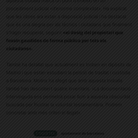
aquesta troballa marca un punt d’inflexió en un
procediment judicial «d’enorme complexitat». Ha explicat
que les obres ara estan a disposició judicial i ha destacat
que és una alegria per als tècnics i ciutadans que finalment
s’hagin recuperat, seguint
«el desig del propietari que
fossin gaudides de forma pública per tots els
ciutadans».
També ha detallat que actualment es troben en dipòsits de
Madrid i que estan estudiant la petició de trasllat i custòdia
a Barcelona. Molins ha afegit que amb aquesta troballa
també han descobert quatre inventaris: «La documentació
intervinguda ens permetrà posar llum a aquesta obscuritat
buscada per frustrar la voluntat testamentària. Podrem
concretar amb més criteri el llegat».
ETIQUETES
ajuntament de barcelona