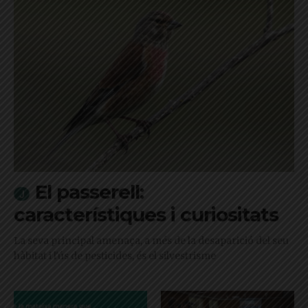
El passerell:
característiques i curiositats
La seva principal amenaça, a més de la desaparició del seu
hàbitat i l'ús de pesticides, és el silvestrisme