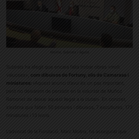
Molins, Subirats i Águila
Subirats ha afegit que encara falta trobar obres «molt
valuoses»,
com dibuixos de Fortuny, olis de Camarasa i
miniatures:
«Aquest anunci d’avui és un pas important,
però no deixarem de persistir en la voluntat de Muñoz
Ramonet de deixar aquest llegat a la ciutat». En concret,
s’estima que falten 50 pintures i dibuixos, 7 escultures, 173
miniatures i 13 ivoris.
L’advocat de la Fundació, Marc Molins, ha assegurat que