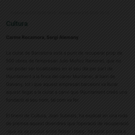
Publicat el 2.10.2020 16:12 · Actualitzat el 2.10.2020 20:13
Cultura
Carme Rocamora, Sergi Alemany
La ciutat de Barcelona està a punt de recuperar prop de
500 obres de l’empresari Julio Muñoz Ramonet, que no
van poder ser localitzades en el seu dia per part de
l’Ajuntament a la finca del carrer Muntaner, al barri de
Galvany, tot i que aquest empresari barceloní va lliurar
aquest llegat a la ciutat a canvi que l’Ajuntament creés una
fundació al seu nom, tal com va fer.
El tinent de Cultura, Joan Subirats, ha explicat en una roda
de premsa aquest divendres que l’operació de recuperació
-que es va produir entre febrer i març- ha estat portada a