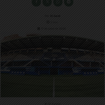
Per
El Jardí
2
min.
17 de juliol de 2025
© CE Europa