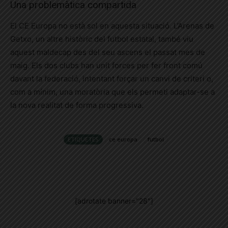
Una problemàtica compartida
El CE Europa no està sol en aquesta situació. L’Arenas de
Getxo, un altre històric del futbol estatal, també viu
aquest maldecap des del seu ascens el passat mes de
maig. Els dos clubs han unit forces per fer front comú
davant la federació, intentant forçar un canvi de criteri o,
com a mínim, una moratòria que els permeti adaptar-se a
la nova realitat de forma progressiva.
ETIQUETES
ce europa
futbol
[adrotate banner="28"]