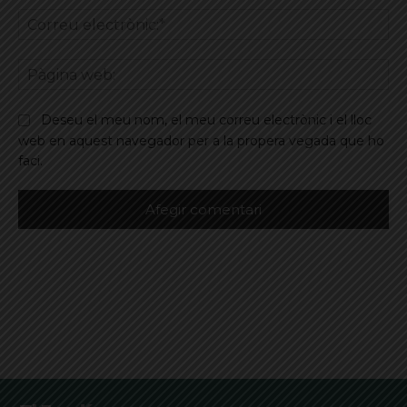
Co
ele
Pà
we
Deseu el meu nom, el meu correu electrònic i el lloc
web en aquest navegador per a la propera vegada que ho
faci.