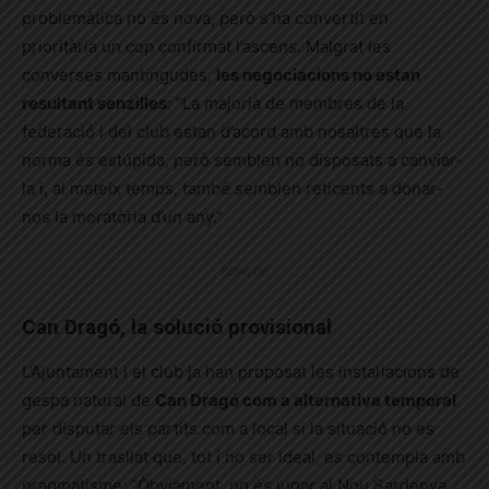
problemàtica no és nova, però s’ha convertit en
prioritària un cop confirmat l’ascens. Malgrat les
converses mantingudes,
les negociacions no estan
resultant senzilles
: “La majoria de membres de la
federació i del club estan d’acord amb nosaltres que la
norma és estúpida, però semblen no disposats a canviar-
la i, al mateix temps, també semblen reticents a donar-
nos la moratòria d’un any.”
Publicitat
Can Dragó, la solució provisional
L’Ajuntament i el club ja han proposat les instal·lacions de
gespa natural de
Can Dragó com a alternativa temporal
per disputar els partits com a local si la situació no es
resol. Un trasllat que, tot i no ser ideal, es contempla amb
pragmatisme: “Òbviament, no és jugar al Nou Sardenya,