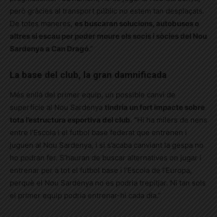
però gràcies al transport públic no estem tan desplaçats.
De totes maneres,
es buscaran solucions, autobusos o
altres si escau per poder moure els socis i sòcies del Nou
Sardenya a Can Dragó
.”
La base del club, la gran damnificada
Més enllà del primer equip, un possible canvi de
superfície al Nou Sardenya
tindria un fort impacte sobre
tota l’estructura esportiva del club
. “Hi ha milers de nens
entre l’Escola i el futbol base federat que entrenen i
juguen al Nou Sardenya, i si s’acaba canviant la gespa no
ho podran fer. S’hauran de buscar alternatives on jugar i
entrenar per a tot el futbol base i l’Escola de l’Europa,
perquè el Nou Sardenya no es podria trepitjar. Ni tan sols
el primer equip podria entrenar-hi cada dia.”