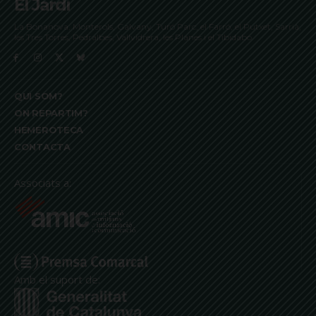
El Jardí
La Bonanova, Monterols, Galvany, Turó Parc, el Farró, el Putxet, Sarrià,
les Tres Torres, Pedralbes, Vallvidrera, les Planes i el Tibidabo
QUI SOM?
ON REPARTIM?
HEMEROTECA
CONTACTA
Associats a:
Amb el suport de: