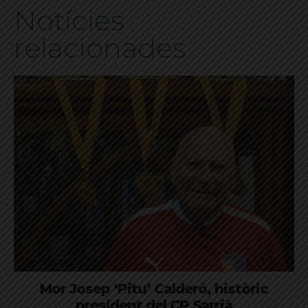
Notícies
relacionades
Mor Josep ‘Pitu’ Calderó, històric
president del CP Sarrià