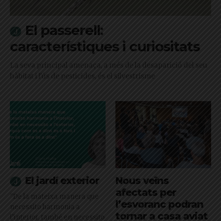
El passerell:
característiques i curiositats
La seva principal amenaça, a més de la desaparició del seu
hàbitat i l'ús de pesticides, és el silvestrisme
El jardí exterior
Nous veïns
afectats per
"De la mateixa manera que
l’esvoranc podran
necessito harmonia a
tornar a casa aviat
l’interior, també en necessito