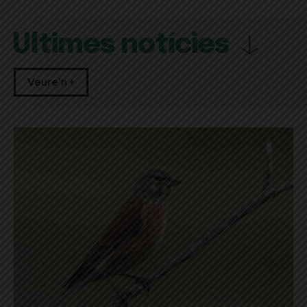
Últimes notícies
Veure'n +