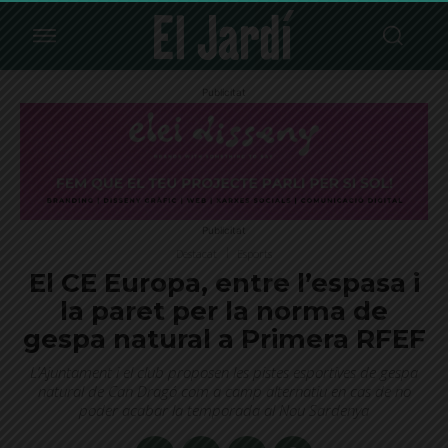
Publicitat
Publicitat
Destacat
Esports
El CE Europa, entre l’espasa i
la paret per la norma de
gespa natural a Primera RFEF
L’Ajuntament i el club proposen les pistes esportives de gespa
natural de Can Dragó com a camp alternatiu en cas de no
poder acabar la temporada al Nou Sardenya