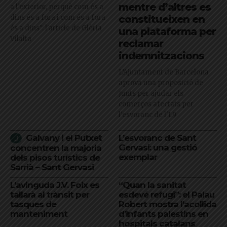
mentre d’altres es
a l’exterior, perquè com és a
dins és a fora i com és a fora
constitueixen en
és a dins": l'article de Glòria
una plataforma per
Vilalta
reclamar
indemnitzacions
L’Ajuntament de Barcelona
aprova una proposició de
Junts per ajudar els
comerços afectats per
l'esvoranc de l'L9
Galvany i el Putxet
L’esvoranc de Sant
Gervasi: una gestió
concentren la majoria
exemplar
dels pisos turístics de
Sarrià – Sant Gervasi
L’avinguda J.V. Foix es
“Quan la sanitat
tallarà al trànsit per
esdevé refugi”: el Palau
tasques de
Robert mostra l’acollida
manteniment
d’infants palestins en
hospitals catalans