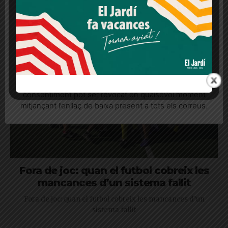
espera ser un espai de trobada per a tot el veïnat
consentiment
Més informació
Acceptar
Rebutjar tot
Quan l’usuari crea un compte al Diari el Jardí, dona el
seu consentiment explícit per rebre comunicacions
informatives relacionades amb el servei. Aquest
consentiment pot ser revocat en qualsevol moment
mitjançant l’enllaç de baixa present a tots els correus.
Fora de joc: quan el futbol cobreix les
mancances d’un sistema fallit
Fora de joc: quan el futbol cobreix les mancances d’un
sistema fallit