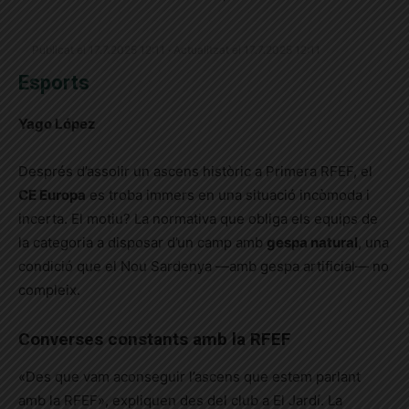
Publicat el 17.7.2025 12:11 · Actualitzat el 17.7.2025 12:11
Esports
Yago López
Després d’assolir un ascens històric a Primera RFEF, el
CE Europa
es troba immers en una situació incòmoda i
incerta. El motiu? La normativa que obliga els equips de
la categoria a disposar d’un camp amb
gespa natural
, una
condició que el Nou Sardenya —amb gespa artificial— no
compleix.
Converses constants amb la RFEF
«Des que vam aconseguir l’ascens que estem parlant
amb la RFEF», expliquen des del club a El Jardí. La