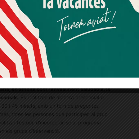
tenció Intermèdia del Parc Sanitari Pere Virgili.
Més informació
Acceptar
Rebutjar tot
rcicis de força, equilibri i flexibilitat, entre
Quan l’usuari crea un compte al Diari el Jardí, dona el seu
ioterapeuta expert. Durant les sessions, les
consentiment explícit per rebre comunicacions
enció se sotmeten, a més, a EETD, una tècnica
informatives relacionades amb el servei. Aquest
a, indolora i completament segura, que
consentiment pot ser revocat en qualsevol moment
ada d’un corrent elèctric feble a través d’un casc
mitjançant l’enllaç de baixa present a tots els correus.
aran exercicis per fer a casa, amb suport en
egons preferència de la persona.
 i voluntàries que formen part del grup control
ria, en àmbits com l’envelliment saludable, la
icionals
. Es realitzen de manera presencial o
e 30 i 45 minuts, amb un torn de preguntes
 més, totes les persones que participen al grup
inalitzar l’estudi, d’incorporar-se al programa
en els grups d’intervenció.