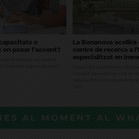
 capacitats o
La Bonanova acollirà 
 on posar l’accent?
centre de recerca a l
especialitzat en imm
 amb demència necessiten
rò sobretot suport, atenció i
S'aixecarà als terrenys adjacen
CosmoCaixa amb un cost de m
milions d'euros i està previst qu
2025
CIES AL MOMENT AL WH