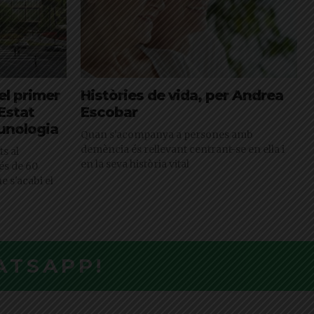
el primer
Històries de vida, per Andrea
’Estat
Escobar
unologia
Quan s'acompanya a persones amb
demència és rellevant centrant-se en ella i
ts al
en la seva història vital
és de 60
e s'acabi el
ATSAPP!