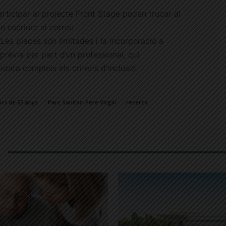
articipar al projecte Front Stage poden trucar al
o escriure al correu
 Les places són limitades i la incorporació a
prèvia per part d’un professional, qui
data compleix els criteris d’inclusió.
rs de 65 anys
Parc Sanitari Pere Virgili
recerca