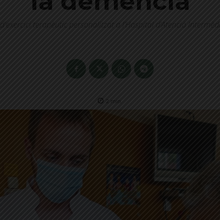
la demència
exercici terapèutic personalitzat a l’Hospital d’Atenció Intermèdia
2
min.