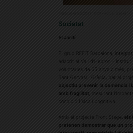
Publicat el 6.9.2021 19:20 · Actualitzat el 17
Societat
El Jardí
El grup REFiT Barcelona, integrat 
adscrit al Vall d’Hebron – Institu
voluntàries de 65 anys o més, pre
Sant Gervasi i Gràcia, per al pro
objectiu prevenir la demència i 
amb fragilitat
, mesurant l’impacte
condició física i cognitiva.
Amb el projecte Front Stage,
els 
pretenen demostrar que un prog