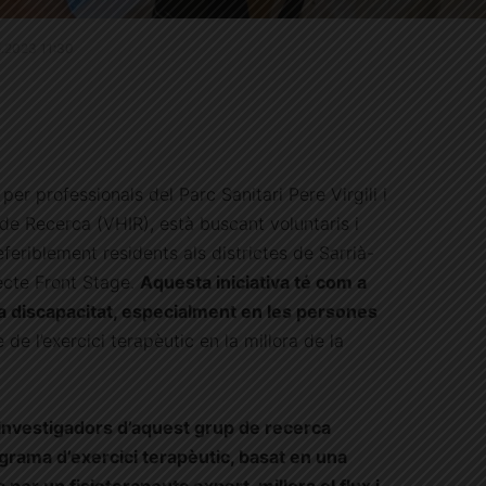
.5.2023 11:30
per professionals del Parc Sanitari Pere Virgili i
t de Recerca (VHIR), està buscant voluntaris i
feriblement residents als districtes de Sarrià-
jecte Front Stage.
Aquesta iniciativa té com a
la discapacitat, especialment en les persones
 de l’exercici terapèutic en la millora de la
investigadors d’aquest grup de recerca
rama d’exercici terapèutic, basat en una