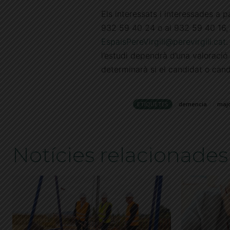
Els interessats i interessades a p
932 59 40 24 o al 932 59 40 16, 
EspaisPereVirgili@perevirgili.
cat
.
l’estudi dependrà d’una valoració 
determinarà si el candidat o candi
ETIQUETES
demencia
majo
Notícies relacionades