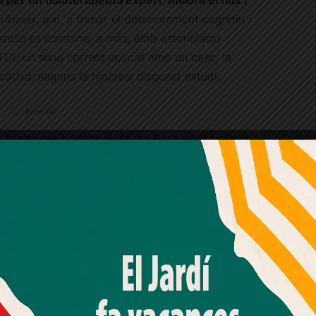
 per un fisioterapeuta expert, millora el flux i
ribueix, així, a frenar el deteriorament cognitiu i
rvenció es combina, a més, amb estimulació
ETD), un suau corrent aplicat amb un casc, la
cativa, segons la hipòtesi d’aquest estudi.
Publicitat
 Stage, els professionals del Parc Sanitari Pere
luntaris i voluntàries que viuen a Sarrià-Sant
onen al següent
perfil: tenen 65 anys o més, no
ma habitual, experimenten una lleu pèrdua de
Amb el seu acord, nosaltres fem servir galetes o
Un cop l’equip de valoració de
tecnologies similars per emmagatzemar, accedir i
processar dades personals com la seva visita a aquest lloc
xen els requisits d’inclusió al programa, els
web. Pot retirar el seu consentiment o oposar-se al
passen a formar part, aleatòriament, d’un dels
processament de dades basat en interessos legítims en
qualsevol moment fent clic a "Ajustos de cookies" o a la
 grup control.
nostra Política de privacitat en aquest lloc web. Si cliques
"acceptar" dones el teu consentiment
0 sessions grupals d’exercici terapèutic, d’una