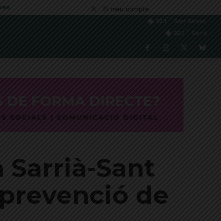
res
El meu compte
C
32.1
Sant Gervasi
C
32.1
Sarrià
 Sarrià-Sant
 prevenció de