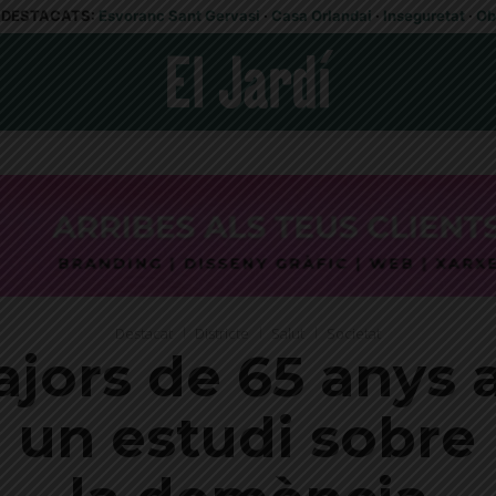
DESTACATS:
Esvoranc Sant Gervasi
·
Casa Orlandai
·
Inseguretat
·
Ob
Destacat
Districte
Salut
Societat
ors de 65 anys a
a un estudi sobre