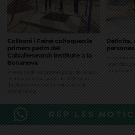
Collboni i Fainé col·loquen la
Dèficits,
primera pedra del
persones:
CaixaResearch Institute a la
Les persones
Bonanova
supervisió, pe
comprensió
Preveu acollir els primers grups de recerca
en immunologia a partir del 2025, quan
finalitzin les obres de construcció del
primer mòdul
REP LES NOTÍ