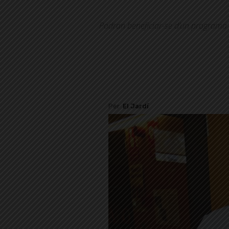
Podran beneficiar-se d’un programa d'
Per
El Jardí