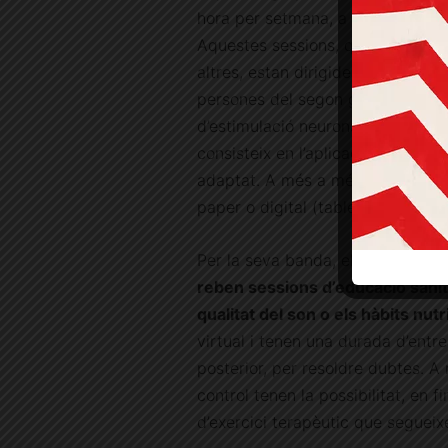
hora per setmana, a l’Hospital d’A
Aquestes sessions, que inclouen exe
altres, estan dirigides per un fis
persones del segon grup d’interv
d’estimulació neuronal no invasiv
consisteix en l’aplicació́ localitz
adaptat. A més a més, es recoman
paper o digital (tablet, mòbil), s
Per la seva banda, els voluntaris
reben sessions d’educació sanità
qualitat del son o els hàbits nutr
virtual i tenen una durada d’entr
posterior, per resoldre dubtes. A
control tenen la possibilitat, en f
d’exercici terapèutic que segueix