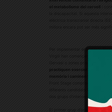
intervenció comunitària i dirigida
el metabolisme del cervell
i cont
la discapacitat. Si aquesta inte
elèctrica transcranial directa (E
millora encara pot ser més signifi
Per implementar el projecte Front
Virgili han començat a reclutar vo
Gervasi o zones properes i resp
practiquen exercici físic de for
memòria i caminen lentament
. 
Front Stage comprova que complei
diferents candidats i candidates 
dos grups d’intervenció, o bé del
El primer grup d’intervenció rep 1