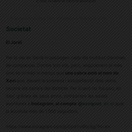
El Xavi, la cabra de Sarrià © @xavigoat
Publicat el 31.3.2023 7:00 · Actualitzat el 10.4.2023 17:18
Societat
El Jardí
Per la vila de Sarrià hi passegen cada dia multitud d’animals
de companyia. D’entre tots ells, però, segurament el més
únic és ni més ni menys que
una cabra amb el nom de
Xavi
que, davant la sorpresa i estupefacció dels veïns,
recorre els carrers del districte. Per si això no fos poc, en
Xavi, gràcies als seus amos, comparteix les seves
aventures a
Instagram, al compte
@xavigoat
, en el qual
ja acumula més de 1.500 seguidors.
https://www.instagram.com/p/CpdYvIRtoSg/?hl=en