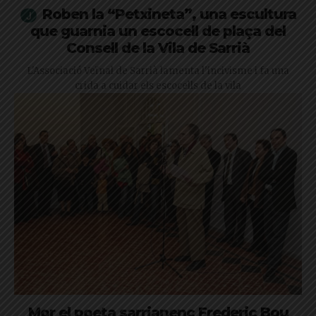
Roben la “Petxineta”, una escultura
que guarnia un escocell de plaça del
Consell de la Vila de Sarrià
L'Associació Veïnal de Sarrià lamenta l'incivisme i fa una
crida a cuidar els escocells de la vila
Mor el poeta sarrianenc Frederic Bou