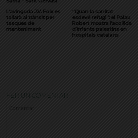
Sarrià – Sant Gervasi
L’avinguda J.V. Foix es
“Quan la sanitat
tallarà al trànsit per
esdevé refugi”: el Palau
tasques de
Robert mostra l’acollida
manteniment
d’infants palestins en
hospitals catalans
FER UN COMENTARI