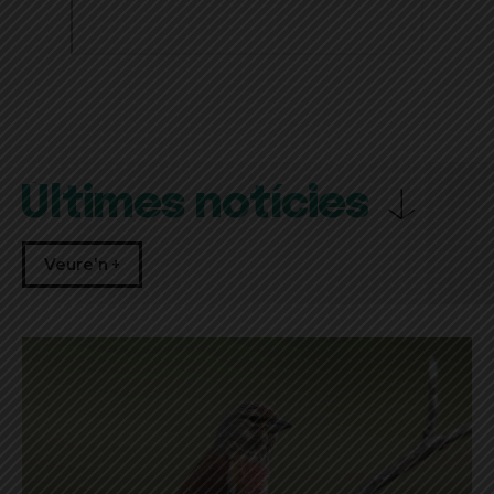
Últimes notícies
Veure'n +