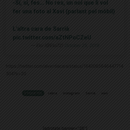
-Sí, sí, fes… No res, un noi que li vol
fer una foto al Xavi (parlant pel mòbil)
L'altra cara de Sarrià
pic.twitter.com/aZtNPoCZeU
— Eloi (@Eloi72)
October 25, 2019
https://twitter.com/alventlacara/status/1640065646447714
304?s=20
ETIQUETES
cabra
instagram
Sarrià
xavi
[adrotate banner="28"]