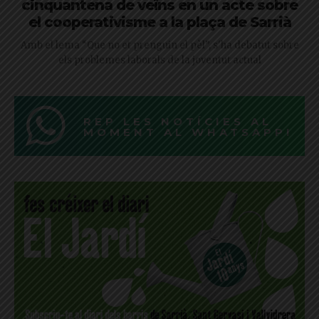
cinquantena de veïns en un acte sobre
el cooperativisme a la plaça de Sarrià
Amb el lema “Que no et prenguin el pèl”, s'ha debatut sobre
els problemes laborals de la joventut actual
REP LES NOTÍCIES AL
MOMENT AL WHATSAPP!