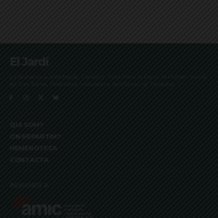
El Jardí
La Bonanova, Monterols, Galvany, Turó Parc, el Farró, el Putxet, Sarrià,
les Tres Torres, Pedralbes, Vallvidrera, les Planes i el Tibidabo
QUI SOM?
ON REPARTIM?
HEMEROTECA
CONTACTA
Associats a: