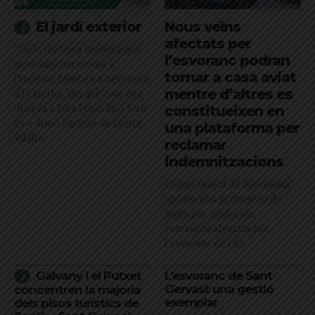
El jardí exterior
Nous veïns
afectats per
"De la mateixa manera que
l’esvoranc podran
necessito harmonia a
tornar a casa aviat
l’interior, també en necessito
mentre d’altres es
a l’exterior, perquè com és a
dins és a fora i com és a fora
constitueixen en
és a dins": l'article de Glòria
una plataforma per
Vilalta
reclamar
indemnitzacions
L’Ajuntament de Barcelona
aprova una proposició de
Junts per ajudar els
comerços afectats per
l'esvoranc de l'L9
Galvany i el Putxet
L’esvoranc de Sant
Gervasi: una gestió
concentren la majoria
exemplar
dels pisos turístics de