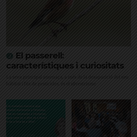
El passerell:
característiques i curiositats
La seva principal amenaça, a més de la desaparició del seu
hàbitat i l'ús de pesticides, és el silvestrisme