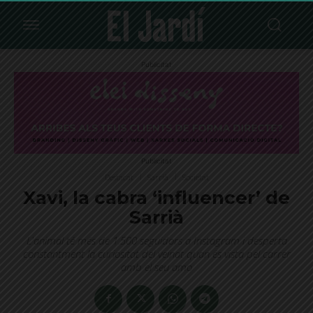
Publicitat
Publicitat
Destacat
Sarrià
Societat
Xavi, la cabra ‘influencer’ de
Sarrià
L'animal té més de 1.500 seguidors a Instagram i desperta
constantment la curiositat del veïnat quan és vista pel carrer
amb el seu amo