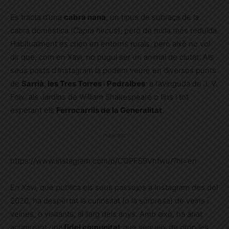
Es tracta d’una
cabra nana
, un tipus de subraça de la
cabra domèstica (
Capra hircus
), però de mida més reduïda.
Habitualment es crien en entorns rurals, però això no vol
dir que, com en Xavi, no pugui ser un animal de ciutat. Als
seus posts d’Instagram la podem veure en diversos punts
de
Sarrià
,
les Tres Torres
i
Pedralbes
: a l’avinguda de J. V.
Foix, als Jardins de William Shakespeare o fins i tot
esperant els
Ferrocarrils de la Generalitat
.
Publicitat
https://www.instagram.com/p/CQPFS9Vhfwu/?hl=en
En Xavi, que publica els seus passejos a Instagram des del
2020, ha despertat la curiositat (o la sorpresa) de veïns i
veïnes, o visitants, al llarg dels anys. Amb això, ha anat
acumulant una
fidel comunitat
que segueix de prop les