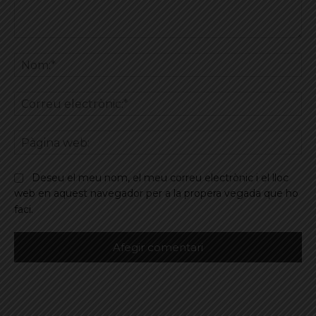
Comentar
No
Co
ele
Pà
we
Deseu el meu nom, el meu correu electrònic i el lloc
web en aquest navegador per a la propera vegada que ho
faci.