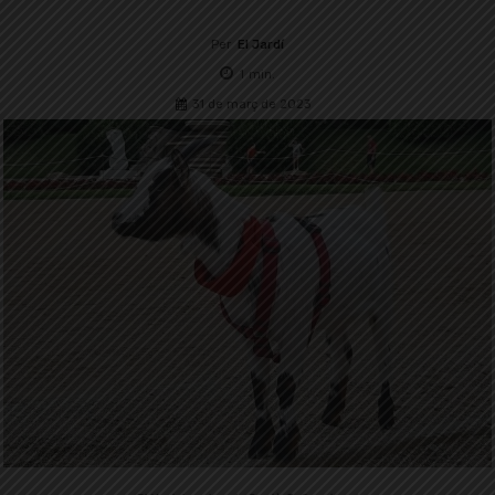
Per
El Jardí
1
min.
31 de març de 2023