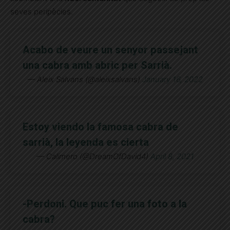
seves peripècies.
Acabo de veure un senyor passejant
una cabra amb abric per Sarrià.
— Aleix Salvans (@aleixsalvans)
January 16, 2022
Estoy viendo la famosa cabra de
sarrià, la leyenda es cierta
— Calimero (@DreamOfDavid4)
April 8, 2021
-Perdoni. Que puc fer una foto a la
cabra?