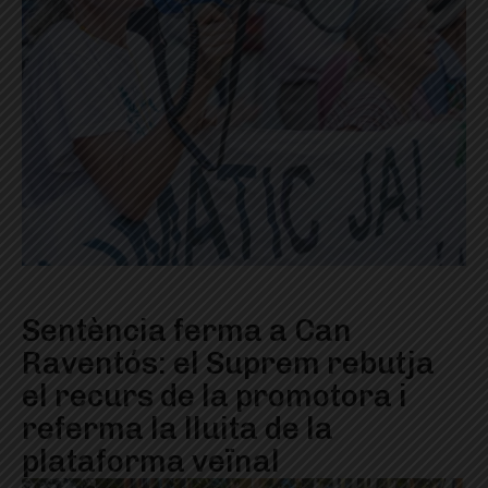
Sentència ferma a Can
Raventós: el Suprem rebutja
el recurs de la promotora i
referma la lluita de la
plataforma veïnal