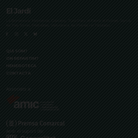
El Jardí
La Bonanova, Monterols, Galvany, Turó Parc, el Farró, el Putxet, Sarrià,
les Tres Torres, Pedralbes, Vallvidrera, les Planes i el Tibidabo
QUI SOM?
ON REPARTIM?
HEMEROTECA
CONTACTA
Associats a:
Amb el suport de: