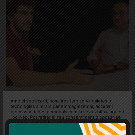
Amb el seu acord, nosaltres fem servir galetes o
tecnologies similars per emmagatzemar, accedir i
processar dades personals com la seva visita a aquest
“Fer castells és un petit
lloc web. Pot retirar el seu consentiment o oposar-se
al processament de dades basat en interessos
miracle”
legítims en qualsevol moment fent clic a "Ajustos de
cookies" o a la nostra Política de privacitat en aquest
Publicitat