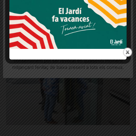
lloc web. Si cliques "acceptar" dones el teu
consentiment
Més informació
Acceptar
Rebutjar tot
Quan l’usuari crea un compte al Diari el Jardí, dona el
seu consentiment explícit per rebre comunicacions
informatives relacionades amb el servei. Aquest
consentiment pot ser revocat en qualsevol moment
mitjançant l’enllaç de baixa present a tots els correus.