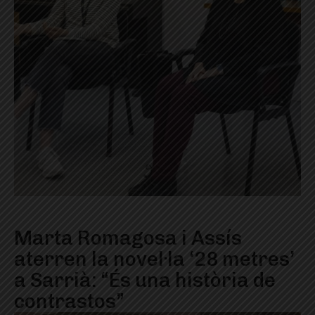
Marta Romagosa i Assís
aterren la novel·la ‘28 metres’
a Sarrià: “És una història de
contrastos”