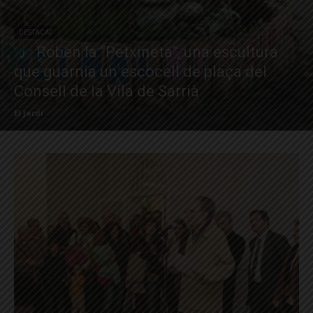
DESTACAT
Roben la “Petxineta”, una escultura
que guarnia un escocell de plaça del
Consell de la Vila de Sarrià
El Jardí