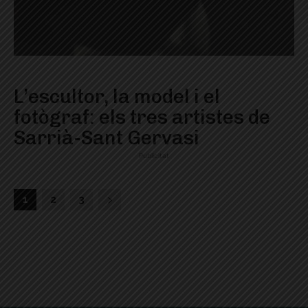
L’escultor, la model i el
fotògraf: els tres artistes de
Sarrià-Sant Gervasi
Publicitat
1
2
3