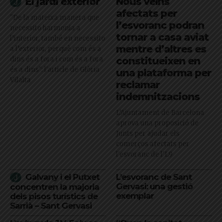
El jardí exterior
Nous veïns
afectats per
"De la mateixa manera que
l’esvoranc podran
necessito harmonia a
tornar a casa aviat
l’interior, també en necessito
mentre d’altres es
a l’exterior, perquè com és a
dins és a fora i com és a fora
constitueixen en
és a dins": l'article de Glòria
una plataforma per
Vilalta
reclamar
indemnitzacions
L’Ajuntament de Barcelona
aprova una proposició de
Junts per ajudar els
comerços afectats per
l'esvoranc de l'L9
Galvany i el Putxet
L’esvoranc de Sant
Gervasi: una gestió
concentren la majoria
exemplar
dels pisos turístics de
Sarrià – Sant Gervasi