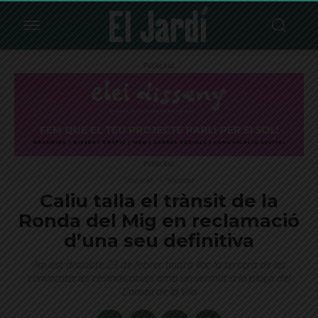
Publicitat
Publicitat
Destacat
Societat
Caliu talla el trànsit de la
Ronda del Mig en reclamació
d’una seu definitiva
Aquest dissabte 23 de febrer tindrà lloc la tercera de les
convocatòries reivindicatives amb un vermut a la plaça del
Consell de la Vila