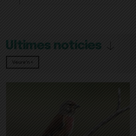
Últimes notícies
Veure'n +