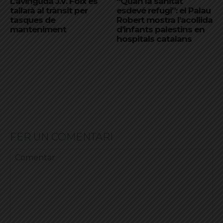
L’avinguda J.V. Foix es
“Quan la sanitat
tallarà al trànsit per
esdevé refugi”: el Palau
tasques de
Robert mostra l’acollida
manteniment
d’infants palestins en
hospitals catalans
FER UN COMENTARI