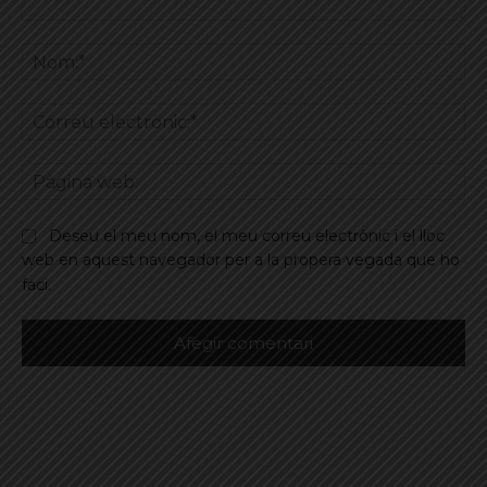
Comentar
No
Co
ele
Pà
we
Deseu el meu nom, el meu correu electrònic i el lloc
web en aquest navegador per a la propera vegada que ho
faci.