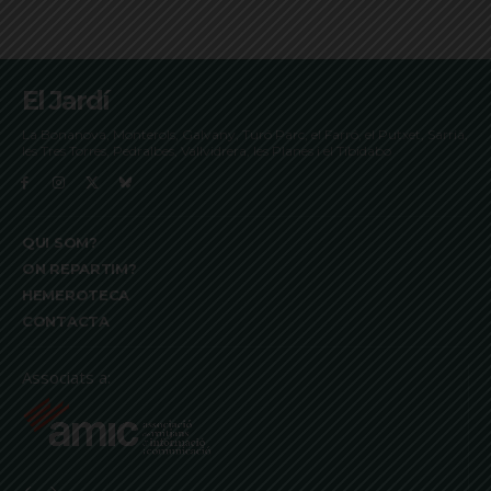
El Jardí
La Bonanova, Monterols, Galvany, Turó Parc, el Farró, el Putxet, Sarrià,
les Tres Torres, Pedralbes, Vallvidrera, les Planes i el Tibidabo
QUI SOM?
ON REPARTIM?
HEMEROTECA
CONTACTA
Associats a: