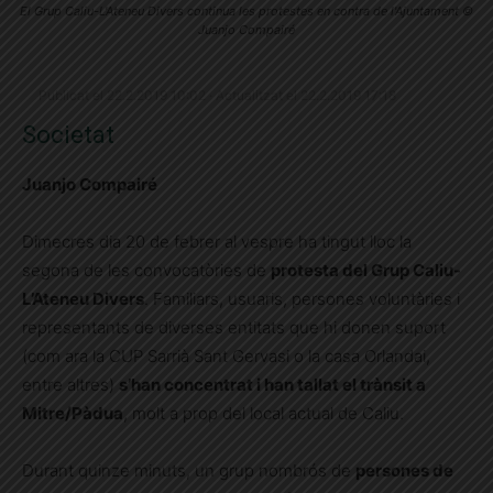
El Grup Caliu-L'Ateneu Divers continua les protestes en contra de l'Ajuntament ©
Juanjo Compairé
Publicat el 22.2.2019 10:02 · Actualitzat el 22.2.2019 17:18
Societat
Juanjo Compairé
Dimecres dia 20 de febrer al vespre ha tingut lloc la
segona de les convocatòries de
protesta del Grup Caliu-
L’Ateneu Divers
. Familiars, usuaris, persones voluntàries i
representants de diverses entitats que hi donen suport
(com ara la CUP Sarrià Sant Gervasi o la casa Orlandai,
entre altres)
s’han concentrat i han tallat el trànsit a
Mitre/Pàdua
, molt a prop del local actual de Caliu.
Durant quinze minuts, un grup nombrós de
persones de