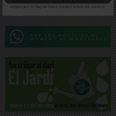
consentiment pot ser revocat en qualsevol moment
mitjançant l’enllaç de baixa present a tots els correus.
El govern del Districte ha externalitzat l'organització després
que l’any passat no hi hagués rua
REP LES NOTÍCIES AL
MOMENT AL WHATSAPP!