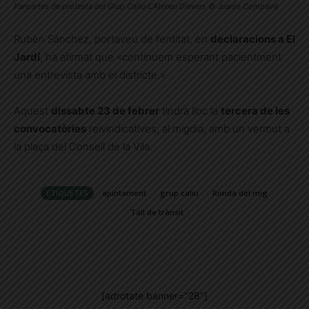
Pancartes de protesta del Grup Caliu-L’Ateneu Dievers © Juanjo Compairé
Rubèn Sànchez, portaveu de l’entitat, en
declaracions a El
Jardí
, ha afirmat que «continuem esperant pacientment
una entrevista amb el districte.»
Aquest
dissabte 23 de febrer
tindrà lloc la
tercera de les
convocatòries
reivindicatives, al migdia, amb un vermut a
la plaça del Consell de la Vila.
ETIQUETES
ajuntament
grup caliu
Ronda del mig
Tall de trànsit
[adrotate banner="28"]