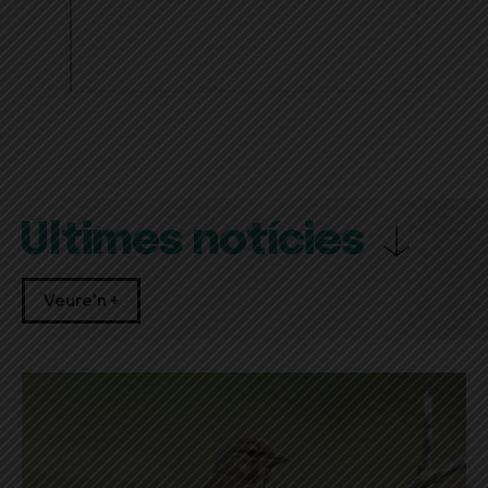
Últimes notícies
Veure'n +