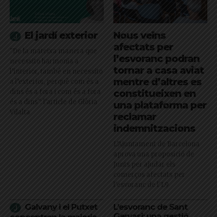
El jardí exterior
Nous veïns
afectats per
"De la mateixa manera que
l’esvoranc podran
necessito harmonia a
tornar a casa aviat
l’interior, també en necessito
mentre d’altres es
a l’exterior, perquè com és a
dins és a fora i com és a fora
constitueixen en
és a dins": l'article de Glòria
una plataforma per
Vilalta
reclamar
indemnitzacions
L’Ajuntament de Barcelona
aprova una proposició de
Junts per ajudar els
comerços afectats per
l'esvoranc de l'L9
Galvany i el Putxet
L’esvoranc de Sant
Gervasi: una gestió
concentren la majoria