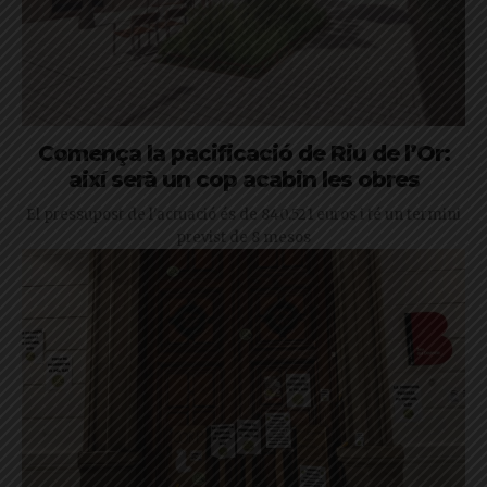
Comença la pacificació de Riu de l’Or:
així serà un cop acabin les obres
El pressupost de l'actuació és de 840.521 euros i té un termini
previst de 8 mesos