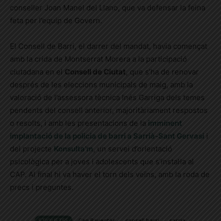
conseller Joan Manel del Llano, que va defensar la feina
feta per l’equip de Govern.
El Consell de Barri, el darrer del mandat, havia començat
amb la crida de Montserrat Morera a la participació
ciutadana en el
Consell de Ciutat
, que s’ha de renovar
després de les eleccions municipals de maig, amb la
valoració de l’assessora tècnica Inés Garriga dels temes
pendents del consell anterior, majoritàriament respostos
o resolts, i amb les presentacions de la
imminent
implantació de la policia de barri a Sarrià-Sant Gervasi
i
del projecte
Konsulta’m
, un servei d’orientació
psicològica per a joves i adolescents que s’instal·la al
CAP. Al final hi va haver el torn dels veïns, amb la roda de
precs i preguntes.
ETIQUETES
Can Raventós
consell barri
sarria