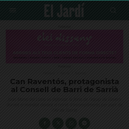
Publicitat
Publicitat
Destacat
Sarrià
Societat
Can Raventós, protagonista
al Consell de Barri de Sarrià
Joan Manel del Llano va defensar la feina de l'equip de Govern
durant el mandat davant el retret d'incompliments per part de
l'AV de Sarrià