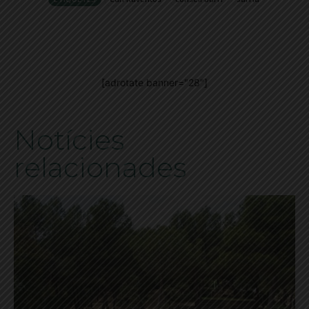
[adrotate banner="28"]
Notícies
relacionades