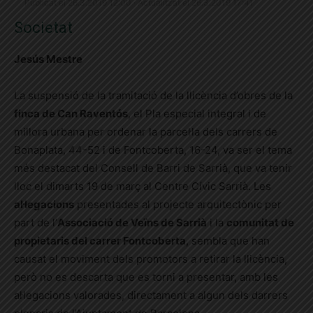
Publicat el 26.3.2019 12:00 · Actualitzat el 26.3.2019 17:41
Societat
Jesús Mestre
La suspensió de la tramitació de la llicència d’obres de la
finca de Can Raventós
, el Pla especial integral i de
millora urbana per ordenar la parcel·la dels carrers de
Bonaplata, 44-52 i de Fontcoberta, 16-24, va ser el tema
més destacat del Consell de Barri de Sarrià, que va tenir
lloc el dimarts 19 de març al Centre Cívic Sarrià. Les
al·legacions
presentades al projecte arquitectònic per
part de l’
Associació de Veïns de Sarrià
i la
comunitat de
propietaris del carrer Fontcoberta
, sembla que han
causat el moviment dels promotors a retirar la llicència,
però no es descarta que es torni a presentar, amb les
al·legacions valorades, directament a algun dels darrers