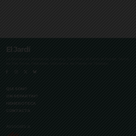
El Jardí
La Bonanova, Monterols, Galvany, Turó Parc, el Farró, el Putxet, Sarrià,
les Tres Torres, Pedralbes, Vallvidrera, les Planes i el Tibidabo
QUI SOM?
ON REPARTIM?
HEMEROTECA
CONTACTA
Associats a: