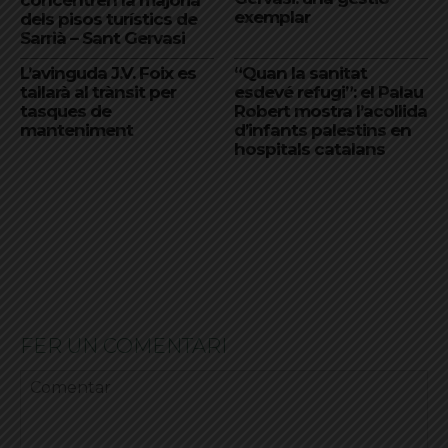
exemplar
dels pisos turístics de
Sarrià – Sant Gervasi
L’avinguda J.V. Foix es
“Quan la sanitat
tallarà al trànsit per
esdevé refugi”: el Palau
tasques de
Robert mostra l’acollida
manteniment
d’infants palestins en
hospitals catalans
FER UN COMENTARI