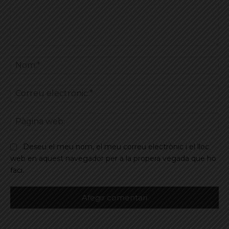
Comentar
No
Co
ele
Pà
we
Deseu el meu nom, el meu correu electrònic i el lloc
web en aquest navegador per a la propera vegada que ho
faci.