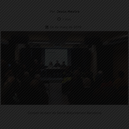
Per
Jesús Mestre
1
min.
26 de març de 2019
Consell de barri de Sarrià ©Ajuntament Barcelona