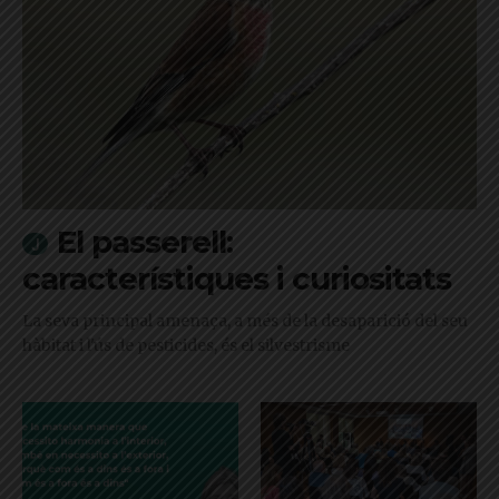
El passerell:
característiques i curiositats
La seva principal amenaça, a més de la desaparició del seu
hàbitat i l'ús de pesticides, és el silvestrisme