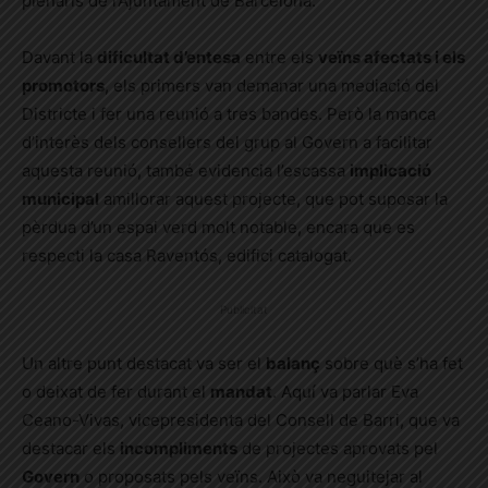
plenaris de l’Ajuntament de Barcelona.
Davant la
dificultat d’entesa
entre els
veïns afectats i els
promotors
, els primers van demanar una mediació del
Districte i fer una reunió a tres bandes. Però la manca
d’interès dels consellers del grup al Govern a facilitar
aquesta reunió, també evidencia l’escassa
implicació
municipal
amillorar aquest projecte, que pot suposar la
pèrdua d’un espai verd molt notable, encara que es
respecti la casa Raventós, edifici catalogat.
Publicitat
Un altre punt destacat va ser el
balanç
sobre què s’ha fet
o deixat de fer durant el
mandat
. Aquí va parlar Eva
Ceano-Vivas, vicepresidenta del Consell de Barri, que va
destacar els
incompliments
de projectes aprovats pel
Govern
o proposats pels veïns. Això va neguitejar al