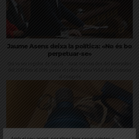
Jaume Asens deixa la política: «No és bo
perpetuar-se»
Qui va ser regidor de Sarrià – Sant Gervasi des del novembre
del 2017 fins al 2019, passa el relleu a Aina Vidal dels Comuns
al Congrés
Amb el seu acord, nosaltres fem servir galetes o