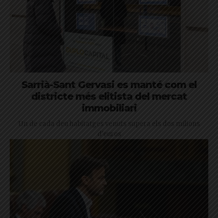
Sarrià-Sant Gervasi es manté com el
districte més elitista del mercat
immobiliari
Un de cada deu habitatges venuts supera els dos milions
d'euros