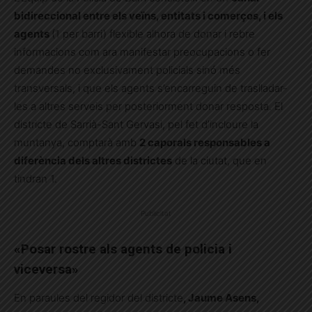
bidireccional entre els veïns, entitats i comerços, i els
agents
(1 per barri) flexible alhora de donar i rebre
informacions com ara manifestar preocupacions o fer
demandes no exclusivament policials sinó més
transversals, i que els agents s’encarreguin de traslladar-
les a altres serveis per posteriorment donar resposta. El
districte de Sarrià-Sant Gervasi, pel fet d’incloure la
muntanya, comptarà amb
2 caporals responsables a
diferència dels altres districtes
de la ciutat, que en
tindran 1.
Publicitat
«Posar rostre als agents de policia i
viceversa»
En paraules del regidor del districte
, Jaume Asens,