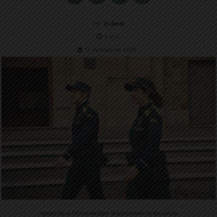
Per
El Jardí
2
min.
17 de març de 2019
Agents de la Policia de Barri ©Ajuntament de Barcelona