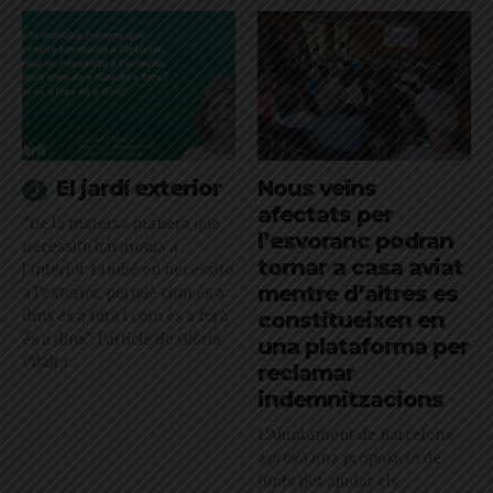
El jardí exterior
Nous veïns
afectats per
"De la mateixa manera que
l’esvoranc podran
necessito harmonia a
tornar a casa aviat
l’interior, també en necessito
mentre d’altres es
a l’exterior, perquè com és a
dins és a fora i com és a fora
constitueixen en
és a dins": l'article de Glòria
una plataforma per
Vilalta
reclamar
indemnitzacions
L’Ajuntament de Barcelona
aprova una proposició de
Junts per ajudar els