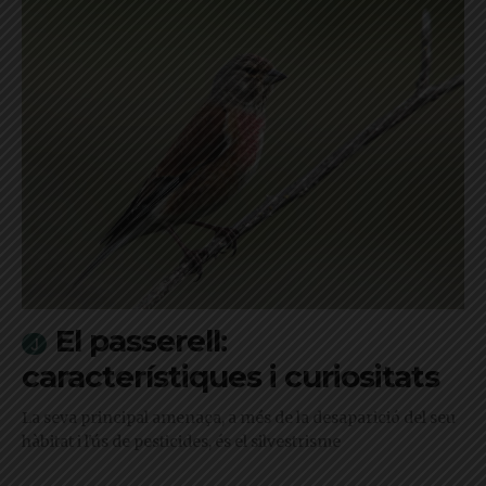
El passerell:
característiques i curiositats
La seva principal amenaça, a més de la desaparició del seu
hàbitat i l'ús de pesticides, és el silvestrisme