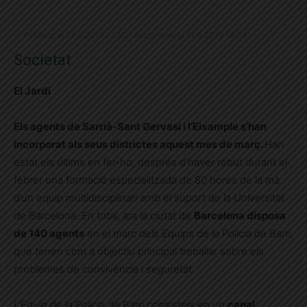
Publicat el 17.3.2019 17:30 · Actualitzat el 17.3.2019 18:04
Societat
El Jardí
Els agents de Sarrià-Sant Gervasi i l’Eixample s’han
incorporat als seus districtes aquest mes de març.
Han
estat els últims en fer-ho, després d’haver rebut durant el
febrer una formació especialitzada de 80 hores de la mà
d’un equip multidisciplinari amb el suport de la Universitat
de Barcelona. En total, ara la ciutat de
Barcelona disposa
de 140 agents
en el marc dels Equips de la Policia de Barri,
que tenen com a objectiu principal treballar sobre els
problemes de convivència i seguretat.
L’Equip de la Policia de Barri consisteix en un
canal