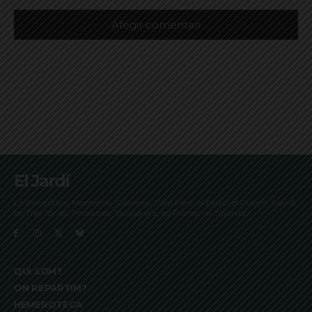
El Jardí
La Bonanova, Monterols, Galvany, Turó Parc, el Farró, el Putxet, Sarrià,
les Tres Torres, Pedralbes, Vallvidrera, les Planes i el Tibidabo
QUI SOM?
ON REPARTIM?
HEMEROTECA