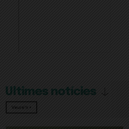
Últimes notícies
Veure'n +