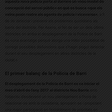
aquesta nova policia porta al darrere un «nou model de
concepció del servei públic» en què es busca «que els
veïns posin rostre als agents de policia i viceversa»
, a fi
de de detectar i prevenir els problemes quotidians als
barris del disitricte. Per Asens, el fet de ser un dels últims
districtes on arriba el desplegament de la Policia de Barri
és «una avantatge perquè atorga una millor possibilitat de
corregir possibles disfuncions que s’hagin pogut detectar
durant el seu desplegament en altres districtes de la
ciutat.»
El primer balanç de la Policia de Barri
El desplegament de la Policia de Barri es va iniciar el
mes d’abril de l’any 2017
al districte Nou Barris
amb
l’objectiu d’esdevenir un nou plantejament a l’hora de
relacionar-se amb la ciutadania, apropant-se i propiciant
una major participació en l’establiment de prioritats en