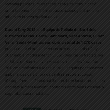
l’activitat policíaca, millorant els canals de comunicació
entre la comunitat i l’administració, aconseguint així una
millora en la seva qualitat de vida.
Durant l’any 2018, els Equips de Policia de Barri dels
districtes de Nou Barris, Sant Martí, Sant Andreu, Ciutat
Vella i Sants-Montjuïc van obrir un total de 1.270 casos
,
pràcticament el doble de casos dels que van obrir l’any
2017 amb el model anterior. El 55% dels casos tractats per
la Policia de Barri estaven vinculats a la convivència (un
26% amb molèsties a l’espai públic), seguits per conflictes
amb menors dins o fora de centres escolars, consum
d’estupefaents a l’espai públic, sorolls en locals, problemes
vinculats al medi ambient, conflictes entre veïns d’escala o
seguretat viària i mobilitat.
ETIQUETES
jaume asens
Policia de Barri