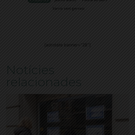
Sarria sant gervasi
[adrotate banner="28"]
Notícies
relacionades