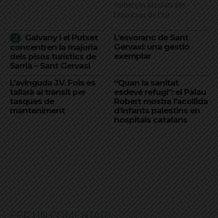
comerços afectats per
l'esvoranc de l'L9
Galvany i el Putxet
L’esvoranc de Sant
Gervasi: una gestió
concentren la majoria
exemplar
dels pisos turístics de
Sarrià – Sant Gervasi
L’avinguda J.V. Foix es
“Quan la sanitat
tallarà al trànsit per
esdevé refugi”: el Palau
tasques de
Robert mostra l’acollida
manteniment
d’infants palestins en
hospitals catalans
FER UN COMENTARI