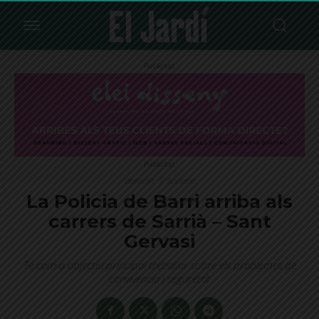
Publicitat
Publicitat
Destacat
Societat
La Policia de Barri arriba als
carrers de Sarrià – Sant
Gervasi
Té com a objectiu principal treballar sobre els problemes de
convivència i seguretat