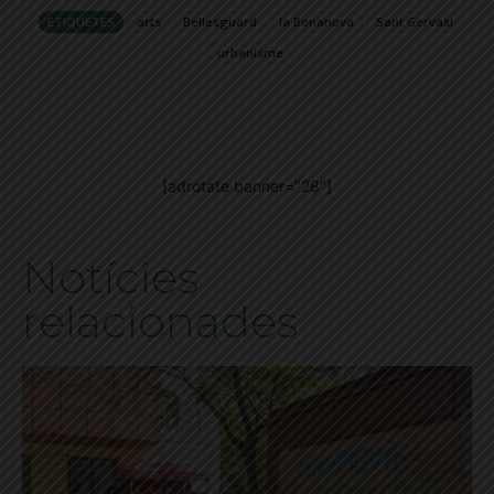
ETIQUETES
arts
Bellesguard
la Bonanova
Sant Gervasi
urbanisme
[adrotate banner="28"]
Notícies
relacionades