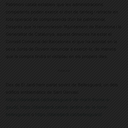
Patrimoni català estableix que les administracions
competents poden exercir el dret de tanteig i retracte en
tota operació de compravenda d’un bé patrimonial.
Després que hi renunciessin l’Ajuntament de Barcelona i la
Generalitat de Catalunya, aquest dimecres ha estat el
Consell Comarcal del Barcelonès el que ha acordat en la
seva Junta de Govern renunciar a exercir-lo, de manera
que la compra tindrà el vistiplau en els propers dies.
Publicitat
Des de El Jardí hem parlat sovint de Bellesguard, un dels
edificis emblemàtics de Sant Gervasi:
https://diarieljardi.cat/bellesguard-de-marti-lhuma-a-
gaudi/
,
https://diarieljardi.cat/els-jardins-de-la-torre-
bellesguard/
o
https://diarieljardi.cat/bellesguard/