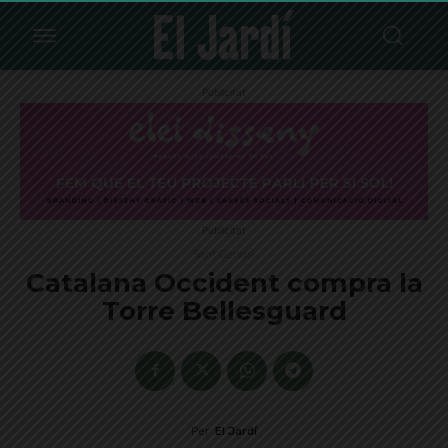
Publicitat
Publicitat
Sant Gervasi
Catalana Occident compra la
Torre Bellesguard
Per
El Jardí