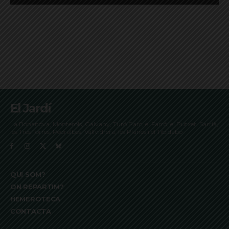
El Jardí
La Bonanova, Monterols, Galvany, Turó Parc, el Farró, el Putxet, Sarrià,
les Tres Torres, Pedralbes, Vallvidrera, les Planes i el Tibidabo
QUI SOM?
ON REPARTIM?
HEMEROTECA
CONTACTA