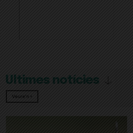
Últimes notícies
Veure'n +