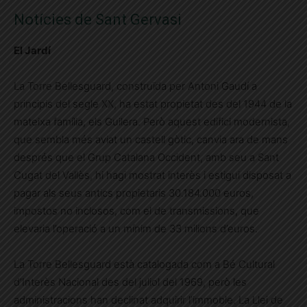
Notícies de Sant Gervasi
El Jardí
La Torre Bellesguard, construïda per Antoni Gaudí a
principis del segle XX, ha estat propietat des del 1944 de la
mateixa família, els Guilera. Però aquest edifici modernista,
que sembla més aviat un castell gòtic, canvia ara de mans
després que el Grup Catalana Occident, amb seu a Sant
Cugat del Vallès, hi hagi mostrat interès i estigui disposat a
pagar als seus antics propietaris 30.184.000 euros,
impostos no inclosos, com el de transmissions, que
elevaria l’operació a un mínim de 33 milions d’euros.
La Torre Bellesguard està catalogada com a Bé Cultural
d’Interès Nacional des del juliol del 1969, però les
administracions han declinat adquirir l’immoble. La Llei de