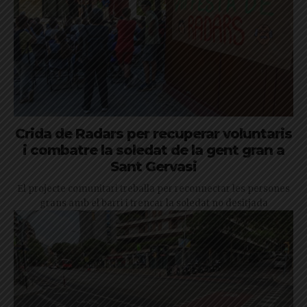
Crida de Radars per recuperar voluntaris
i combatre la soledat de la gent gran a
Sant Gervasi
El projecte comunitari treballa per reconnectar les persones
grans amb el barri i trencar la soledat no desitjada