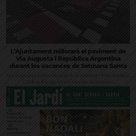
L’Ajuntament millorarà el paviment de
Via Augusta i República Argentina
durant les vacances de Setmana Santa
Les actuacions es beneficiaran de la davallada de la mobilitat
i tindran lloc durant els dos caps de setmana