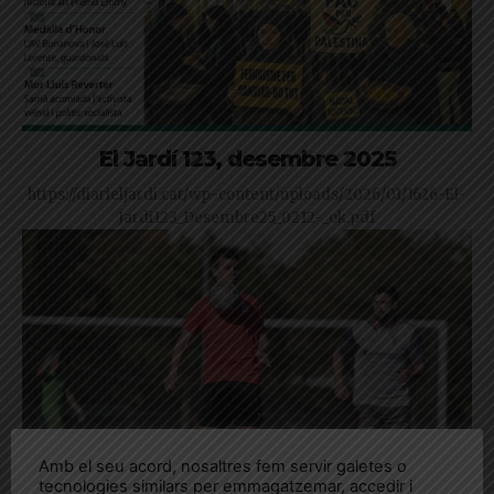
El Jardí 123, desembre 2025
https://diarieljardi.cat/wp-content/uploads/2026/01/1626-El-
Jardi123_Desembre25_0212-_ok.pdf
Amb el seu acord, nosaltres fem servir galetes o
tecnologies similars per emmagatzemar, accedir i