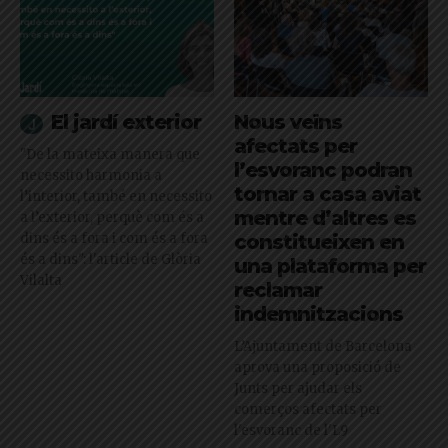
El jardí exterior
Nous veïns
afectats per
"De la mateixa manera que
l’esvoranc podran
necessito harmonia a
tornar a casa aviat
l’interior, també en necessito
mentre d’altres es
a l’exterior, perquè com és a
dins és a fora i com és a fora
constitueixen en
és a dins": l'article de Glòria
una plataforma per
Vilalta
reclamar
indemnitzacions
L’Ajuntament de Barcelona
aprova una proposició de
Junts per ajudar els
comerços afectats per
l'esvoranc de l'L9