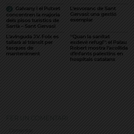
Galvany i el Putxet
L’esvoranc de Sant
Gervasi: una gestió
concentren la majoria
exemplar
dels pisos turístics de
Sarrià – Sant Gervasi
L’avinguda J.V. Foix es
“Quan la sanitat
tallarà al trànsit per
esdevé refugi”: el Palau
tasques de
Robert mostra l’acollida
manteniment
d’infants palestins en
hospitals catalans
FER UN COMENTARI