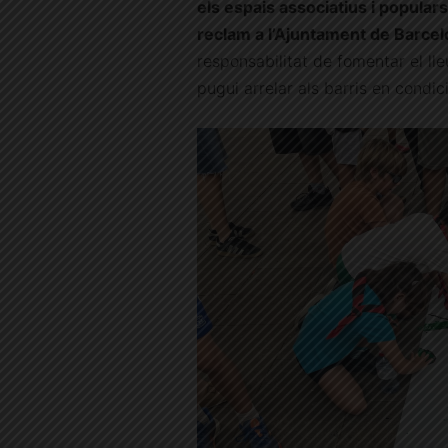
els espais associatius i populars
reclam a l’Ajuntament de Barcelo
responsabilitat de fomentar el ll
pugui arrelar als barris en condic