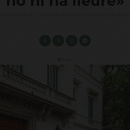
no hi ha lleure»
zen activitats d'oci i pintades de cartells reivindicatius en una ac
2
min.