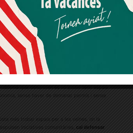
Més informació
Acceptar
Rebutjar tot
Quan l’usuari crea un compte al Diari el Jardí, dona el seu
consentiment explícit per rebre comunicacions
informatives relacionades amb el servei. Aquest
consentiment pot ser revocat en qualsevol moment
e la Joventut de Barcelona (CJB)
mitjançant l’enllaç de baixa present a tots els correus.
s oberts són espais de joc i de trobada, però
no
se local, tot queda condicionat per la
 de l’espai públic i pels tràmits burocràtics», van
st. «
No podem educar sempre des de la
 problema que denuncien és no poder tenir espais
onomia, sense haver de demanar permís i sense
sta més trobar espais per a les veïnes, on la
a expulsen iniciatives comunitàries,
cal defensar