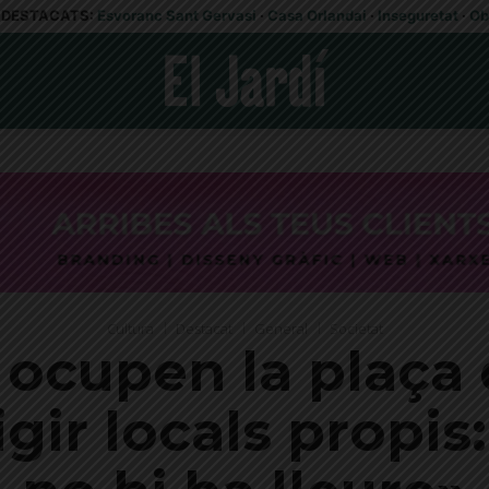
DESTACATS:
Esvoranc Sant Gervasi
·
Casa Orlandai
·
Inseguretat
·
Ob
Cultura
Destacat
General
Societat
s ocupen la plaça 
igir locals propi