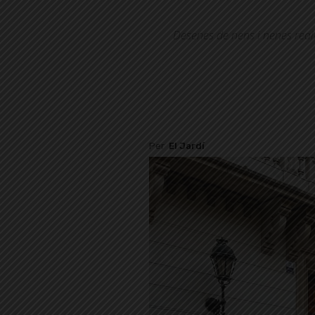
Desenes de nens i nenes realit
Per
El Jardí