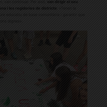
«, van continuar. Per això,
van dirigir el seu
na i les regidories de districte
: «Tenen la
eure educatiu de base comunitària i garantir que
ions dignes».