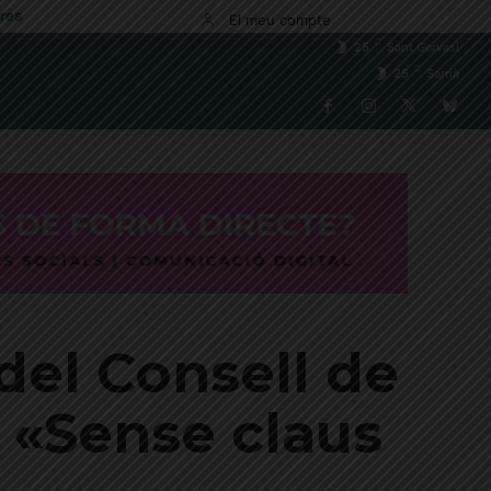
res
El meu compte
C
25
Sant Gervasi
C
25
Sarrià
del Consell de
s: «Sense claus