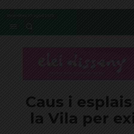
Divendres 07, agost 2026
Caus i esplai
la Vila per ex