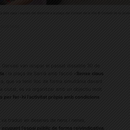
a dels caus i esplais del districte a la plaça del Consell de la Vila © Consell de la Jove
.6.2026 14:00
nt Gervasi van ocupar el passat dissabte 30 de
la
i la plaça de Sarrià amb l’acció «
Sense claus
ta, que va tenir lloc de forma simultània davant
la ciutat, es va organitzar amb un objectiu molt
ls per fer-hi l’activitat pròpia amb condicions
s va traduir en desenes de nens i nenes,
,
ocupant l’espai públic de forma reivindicativa
.