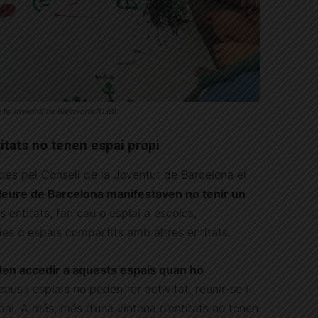
 la Joventut de Barcelona (CJB)
itats no tenen espai propi
des pel Consell de la Joventut de Barcelona el
 lleure de Barcelona manifestaven no tenir un
es entitats, fan cau o esplai a escoles,
es o espais compartits amb altres entitats.
den accedir a aquests espais quan ho
caus i esplais no poden fer activitat, reunir-se i
ai. A més, més d’una vintena d’entitats no tenen