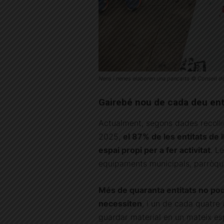
Nens i nenes elaboren una pancarta © Consell de
Gairebé nou de cada deu ent
Actualment, segons dades recolli
2025,
el 87% de les entitats de
espai propi per a fer activitat
. L
equipaments municipals, parròqui
Més de quaranta entitats no po
necessiten
, i un de cada quatre 
guardar material en un mateix esp