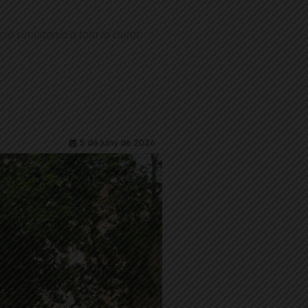
ció simultània a tota la ciutat
5 de juny de 2026