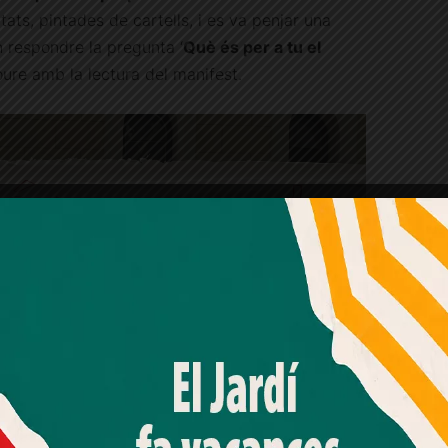
ats, pintades de cartells, i es va penjar una
n respondre la pregunta ‘
Què és per a tu el
oure amb la lectura del manifest.
Amb el seu acord, nosaltres fem servir galetes o
tecnologies similars per emmagatzemar, accedir i
processar dades personals com la seva visita a aquest lloc
web. Pot retirar el seu consentiment o oposar-se al
processament de dades basat en interessos legítims en
qualsevol moment fent clic a "Ajustos de cookies" o a la
nostra Política de privacitat en aquest lloc web. Si cliques
"acceptar" dones el teu consentiment