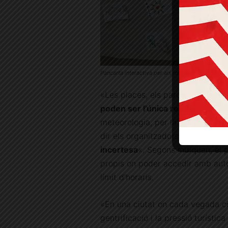
Pancarta interactiva per als infants © Consell d
«Les places, els parcs i els pati
poden ser l’única resposta
. Sen
meteorologia, per la disponibilitat
dir els organitzadors en el manife
incertesa
«. Segons indiquen, el
propis on poder accedir amb aut
límit d’horaris.
«En una ciutat on cada vegada co
gentrificació i la pressió turístic