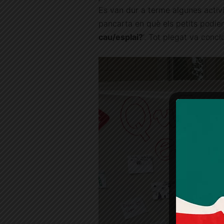
Es van dur a terme algunes activit
pancarta en què els petits podie
cau/esplai?
‘. Tot plegat va concl