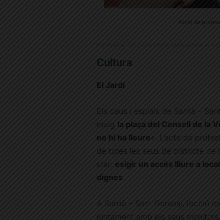
Acció de protest
Publicat el 5.6.2026 14:00 · Actualitzat el 5
Cultura
El Jardí
Els caus i esplais de Sarrià – Sa
maig
la plaça del Consell de la Vi
no hi ha lleure
«. L’acte de protes
de totes les seus de districte de 
clar:
exigir un accés lliure a loca
dignes
.
A Sarrià – Sant Gervasi, l’acció e
juntament amb els seus monitors