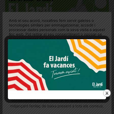
Amb el seu acord, nosaltres fem servir galetes o
tecnologies similars per emmagatzemar, accedir i
processar dades personals com la seva visita a aquest
lloc web. Pot retirar el seu consentiment o oposar-se
al processament de dades basat en interessos
legítims en qualsevol moment fent clic a "Ajustos de
cookies" o a la nostra Política de privacitat en aquest
lloc web. Si cliques "acceptar" dones el teu
consentiment
Més informació
Acceptar
Rebutjar tot
Quan l’usuari crea un compte al Diari el Jardí, dona el
seu consentiment explícit per rebre comunicacions
informatives relacionades amb el servei. Aquest
consentiment pot ser revocat en qualsevol moment
mitjançant l’enllaç de baixa present a tots els correus.