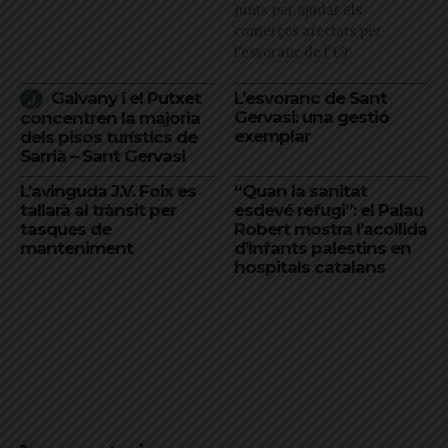
Junts per ajudar els
comerços afectats per
l'esvoranc de l'L9
Galvany i el Putxet
L’esvoranc de Sant
Gervasi: una gestió
concentren la majoria
exemplar
dels pisos turístics de
Sarrià – Sant Gervasi
L’avinguda J.V. Foix es
“Quan la sanitat
tallarà al trànsit per
esdevé refugi”: el Palau
tasques de
Robert mostra l’acollida
manteniment
d’infants palestins en
hospitals catalans