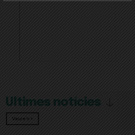
Últimes notícies
Veure'n +