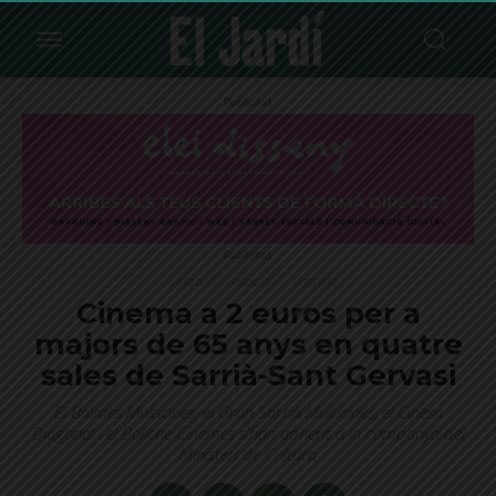
Publicitat
Publicitat
Cultura
Destacat
Districte
Cinema a 2 euros per a
majors de 65 anys en quatre
sales de Sarrià-Sant Gervasi
El Balmes Multicines, el Gran Sarrià Multicines, el Cinesa
Diagonal i el Boliche Cinemes s'han adherit a la campanya del
Ministeri de Cultura