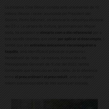
La iniciativa
‘Cine Sènior’ compta amb una inversió de 10
milions d’euros i va ser anunciada pel President del
Govern, Pedro Sánchez, en arrencar la campanya electoral
del 23-J. La cartera de Cultura, gestionada per Miquel
Iceta, ha establert el
dimarts com a dia referencial
per a
tots aquells cinemes que obrin
per aplicar el descompte
, i
també que les
entrades únicament s’aconseguiran a
taquilla
, amb identificació prèvia de la persona i
l’acreditació de l’edat. La mesura, inclosa dins els
Pressupostos Generals de l’Estat del 2023, també
contempla que l’executiu es farà càrrec de la diferència
entre
el preu ordinari i el preu reduït
, amb un import
màxim subvencionable de tres euros per entrada.