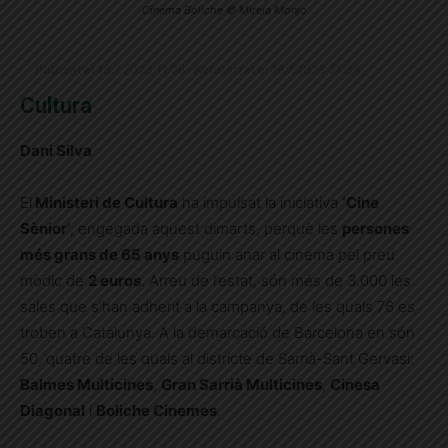
Cinema Boliche © Mireia Monjo
Publicat el 13.7.2023 11:26 · Actualitzat el 19.7.2023 21:34
Cultura
Dani Silva
El
Ministeri de Cultura
ha impulsat la iniciativa
‘Cine
Sènior’
, engegada aquest dimarts, perquè les
persones
més grans de 65 anys
puguin anar al cinema pel preu
mòdic de
2 euros
. Arreu de l’estat, són més de 3.000 les
sales que s’han adherit a la campanya, de les quals 76 es
troben a Catalunya. A la demarcació de Barcelona en són
50, quatre de les quals al districte de Sarrià-Sant Gervasi:
Balmes Multicines
,
Gran Sarrià Multicines
,
Cinesa
Diagonal
i
Boliche Cinemes
.