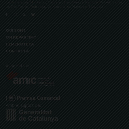
La Bonanova, Monterols, Galvany, Turó Parc, el Farró, el Putxet, Sarrià,
les Tres Torres, Pedralbes, Vallvidrera, les Planes i el Tibidabo
QUI SOM?
ON REPARTIM?
HEMEROTECA
CONTACTA
Associats a:
Amb el suport de: