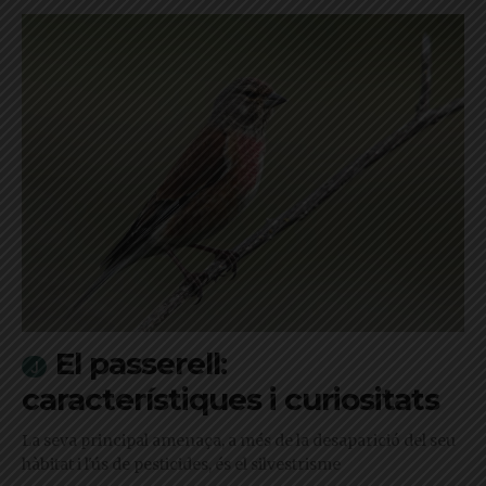
El passerell:
característiques i curiositats
La seva principal amenaça, a més de la desaparició del seu
hàbitat i l'ús de pesticides, és el silvestrisme