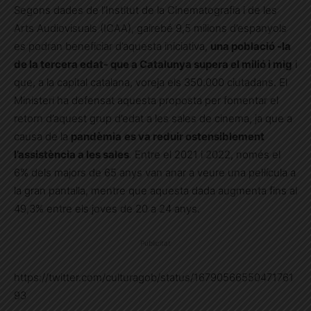
Segons dades de l’Institut de la Cinematografia i de les
Arts Audiovisuals (ICAA), gairebé 9,5 milions d’espanyols
es podran beneficiar d’aquesta iniciativa,
una població -la
de la tercera edat- que a Catalunya supera el milió i mig
i
que, a la capital catalana, voreja els 350.000 ciutadans. El
Ministeri ha defensat aquesta proposta per fomentar el
retorn d’aquest grup d’edat a les sales de cinema, ja que a
causa de la
pandèmia
es va reduir ostensiblement
l’assistència a les sales
. Entre el 2021 i 2022, només el
6% dels majors de 65 anys van anar a veure una pel·lícula a
la gran pantalla, mentre que aquesta dada augmenta fins al
49,3% entre els joves de 20 a 24 anys.
Publicitat
https://twitter.com/culturagob/status/16790566550471761
93