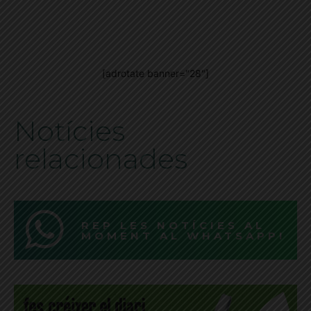
[adrotate banner="28"]
Notícies
relacionades
REP LES NOTÍCIES AL
MOMENT AL WHATSAPP!