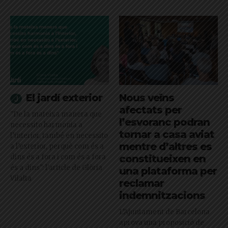
El jardí exterior
Nous veïns
afectats per
"De la mateixa manera que
l’esvoranc podran
necessito harmonia a
tornar a casa aviat
l’interior, també en necessito
mentre d’altres es
a l’exterior, perquè com és a
dins és a fora i com és a fora
constitueixen en
és a dins": l'article de Glòria
una plataforma per
Vilalta
reclamar
indemnitzacions
L’Ajuntament de Barcelona
aprova una proposició de