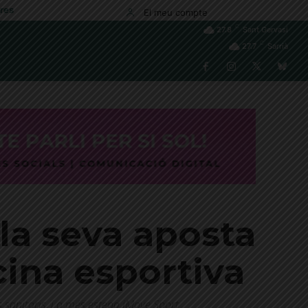
res
El meu compte
C
27.8
Sant Gervasi
C
27.7
Sarrià
 la seva aposta
cina esportiva
anitaris, i a més estena iMove Sport