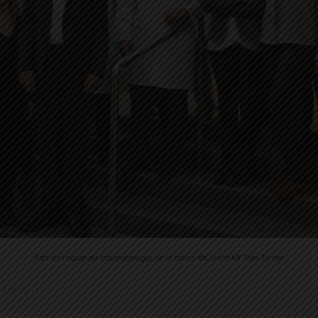
Part de l'equip de traumatologia de la cínica ©Clínica Mi Tres Torres
3.7.2019 17:59