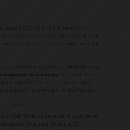
at des del 2015 de la familia Masfurroll,
ltes externes de la Via Augusta, 281, un nou
s’ubicarà el grup de traumatologia i medicina
a a la primera planta d’aquest edifici de la Via
rvei integrat de radiologia
. Clínica Mi Tres
ixa planta amb un servei de ginecologia,
rurgia plàstica, reumatologia i endocrinologia
Publicitat
ica Mi Tres Torres va començar a donar servei
ofessionals de la salut, entre ells 26