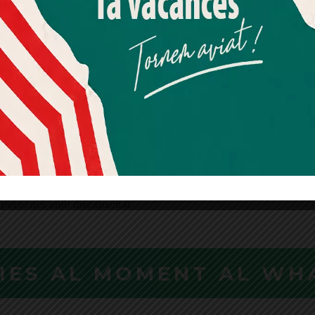
Més informació
Acceptar
Rebutjar tot
Quan l’usuari crea un compte al Diari el Jardí, dona el seu
consentiment explícit per rebre comunicacions
informatives relacionades amb el servei. Aquest
consentiment pot ser revocat en qualsevol moment
mitjançant l’enllaç de baixa present a tots els correus.
a Mi Tres Torres, nou
dic de la Lliga Hoquei
ei + és una aposta de la
alana d'Hoquei per la
 persones amb discapacitat
CIES AL MOMENT AL WH