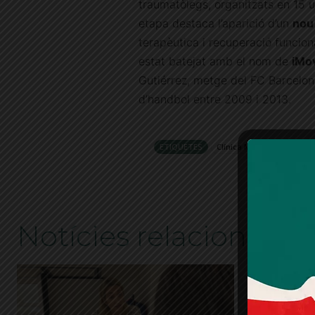
traumatòlegs, organitzats en 15 
etapa destaca l’aparició d’un
nou
terapèutica i recuperació funciona
estat batejat amb el nom de
iMo
Gutiérrez, metge del FC Barcelon
d’handbol entre 2009 i 2013.
ETIQUETES
Clínica Mi Tres Torres
Noves 
Notícies relacionades