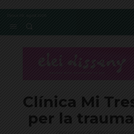
Dijous 06, agost 2026
Clínica Mi Tre
per la trauma
Obra un espai de 700m2 on s'ubicarà