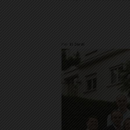
Per
El Jardí