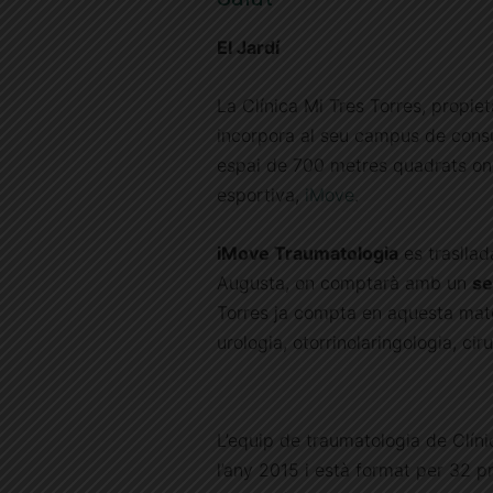
El Jardí
La Clínica Mi Tres Torres, propiet
incorpora al seu campus de consu
espai de 700 metres quadrats on 
esportiva,
iMove
.
iMove Traumatologia
es trasllad
Augusta, on comptarà amb un
se
Torres ja compta en aquesta mate
urologia, otorrinolaringologia, ci
L’equip de traumatologia de Clín
l’any 2015 i està format per 32 pr