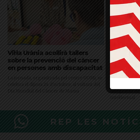
Vil·la Urània acollirà tallers
La Clínic
sobre la prevenció del càncer
servei mè
en persones amb discapacitat
Plus
La jornada, organitzada pel centre UOMi, se
La Lliga Hoqu
celebra el dijous 24 d'octubre, al voltant del
Federació Cat
Dia Mundial del Càncer de Mama
integració de
intel·lectual
REP LES NOTÍ