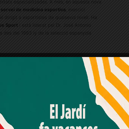
unitats especialitzades. A més, en aquesta nova
 servei de medicina esportiva
, exercici
l dirigit a esportistes de qualsevol nivell. Ha
ve Sport
i està liderat pel Dr. José Antonio
a des del 1993 iy de la selecció espanyola
iMove Sport
iMove Traumatologia
Medicina esportiva
consultes
Traumatologia
Amb el seu acord, nosaltres fem servir galetes o
tecnologies similars per emmagatzemar, accedir i
processar dades personals com la seva visita a aquest lloc
web. Pot retirar el seu consentiment o oposar-se al
processament de dades basat en interessos legítims en
qualsevol moment fent clic a "Ajustos de cookies" o a la
nostra Política de privacitat en aquest lloc web. Si cliques
"acceptar" dones el teu consentiment