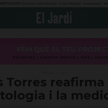
DESTACATS:
Esvoranc Sant Gervasi
·
Casa Orlandai
·
Inseguretat
·
Ob
Destacat
Salut
s Torres reafirma
tologia i la medi
 el grup iMove Traumatologia, que compta amb 32 professionals s