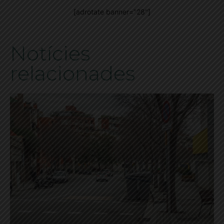
[adrotate banner="28"]
Notícies
relacionades