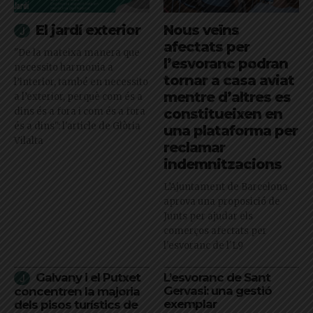
El jardí exterior
Nous veïns
afectats per
"De la mateixa manera que
l’esvoranc podran
necessito harmonia a
tornar a casa aviat
l’interior, també en necessito
mentre d’altres es
a l’exterior, perquè com és a
dins és a fora i com és a fora
constitueixen en
és a dins": l'article de Glòria
una plataforma per
Vilalta
reclamar
indemnitzacions
L’Ajuntament de Barcelona
aprova una proposició de
Junts per ajudar els
comerços afectats per
l'esvoranc de l'L9
Galvany i el Putxet
L’esvoranc de Sant
Gervasi: una gestió
concentren la majoria
exemplar
dels pisos turístics de