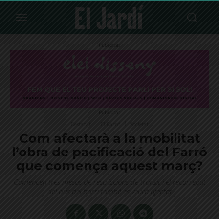
Publicitat
Publicitat
Destacat
El Farró
Societat
Com afectarà a la mobilitat
l’obra de pacificació del Farró
que comença aquest març?
Comencen tres mesos de restriccions de trànsit i el recorregut
del bus del barri també es veurà afectat