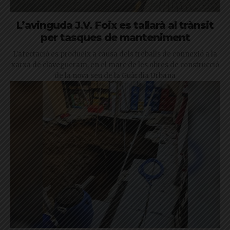
L’avinguda J.V. Foix es tallarà al trànsit
per tasques de manteniment
L'afectació es produeix a causa dels treballs de connexió a la
xarxa de clavegueram, en el marc de les obres de construcció
de la nova seu de la Guàrdia Urbana