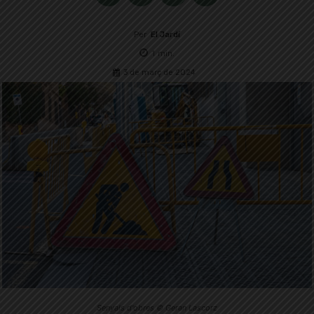
Per
El Jardí
1
min.
3 de març de 2024
Senyals d'obres © Geran Lascorz