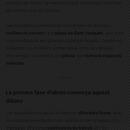
vehicles de motor i la velocitat a què acostumen a circular
per carrers que són estrets.
Les actuacions previstes es concentren en diverses
cruïlles de carrers
i a la
plaça de Sant Joaquim
, que viurà
una reordenació per guanyar espai pel ciutadà, i també es
col·locarà nou mobiliari, s’ordenarà la zona de càrrega i
descàrrega i s’instal·larà una
pilona
que
barrarà el pas als
vehicles
.
Publicitat
La primera fase d’obres comença aquest
dilluns
Les actuacions es duran a terme en
diferents fases
, amb
una durada prevista de dues setmanes per a cadascuna, i
implicaran diferents
restriccions de trànsit
. En tot