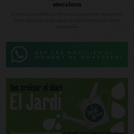
eleccions
El veïnat es mobilitza amb una campanya de suports per
evitar que el projecte quedi encallat amb les eleccions
municipals
REP LES NOTÍCIES AL
MOMENT AL WHATSAPP!