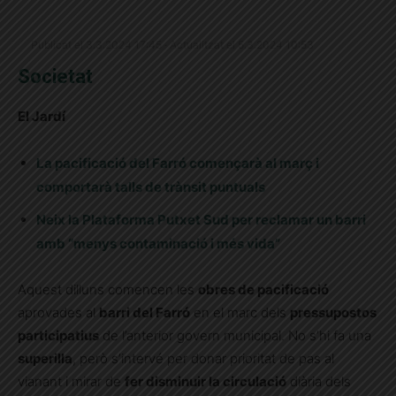
Publicat el 3.3.2024 17:45 · Actualitzat el 5.3.2024 10:53
Societat
El Jardí
La pacificació del Farró començarà al març i
comportarà talls de trànsit puntuals
Neix la Plataforma Putxet Sud per reclamar un barri
amb “menys contaminació i més vida”
Aquest dilluns comencen les
obres de pacificació
aprovades al
barri del Farró
en el marc dels
pressupostos
participatius
de l’anterior govern municipal. No s’hi fa una
superilla
, però s’intervé per donar prioritat de pas al
vianant i mirar de
fer disminuir la circulació
diària dels