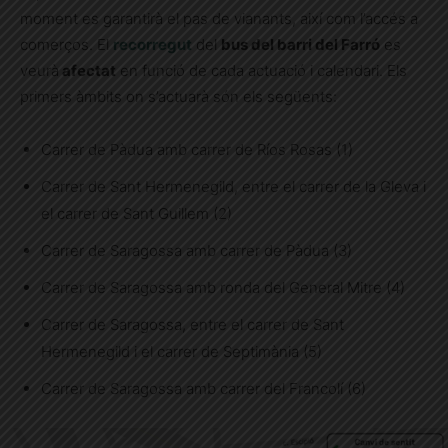
moment es garantirà el pas de vianants, així com l’accés a
comerços. El
recorregut
del
bus del barri del Farró
es
veurà
afectat
en funció de cada actuació i calendari. Els
primers àmbits on s’actuarà són els següents:
Carrer de Pàdua amb carrer de Ríos Rosas (1)
Carrer de Sant Hermenegild, entre el carrer de la Gleva i
el carrer de Sant Guillem (2)
Carrer de Saragossa amb carrer de Pàdua (3)
Carrer de Saragossa amb ronda del General Mitre (4)
Carrer de Saragossa, entre el carrer de Sant
Hermenegild i el carrer de Septimània (5)
Carrer de Saragossa amb carrer del Francolí (6)