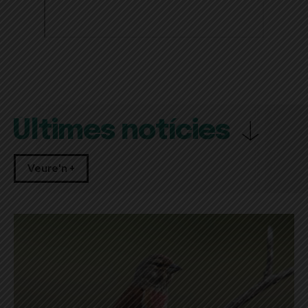
Últimes notícies
Veure'n +