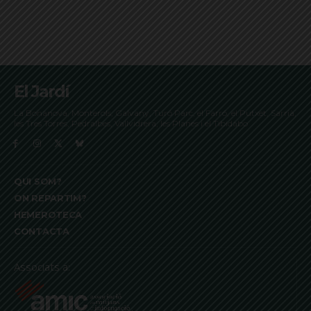
El Jardí
La Bonanova, Monterols, Galvany, Turó Parc, el Farró, el Putxet, Sarrià,
les Tres Torres, Pedralbes, Vallvidrera, les Planes i el Tibidabo
QUI SOM?
ON REPARTIM?
HEMEROTECA
CONTACTA
Associats a: