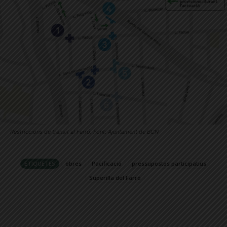
Restriccions de trànsit al Farró. Font: Ajuntament de BCN
ETIQUETES
obres
Pacificació
pressupostos participatius
Superilla del Farró