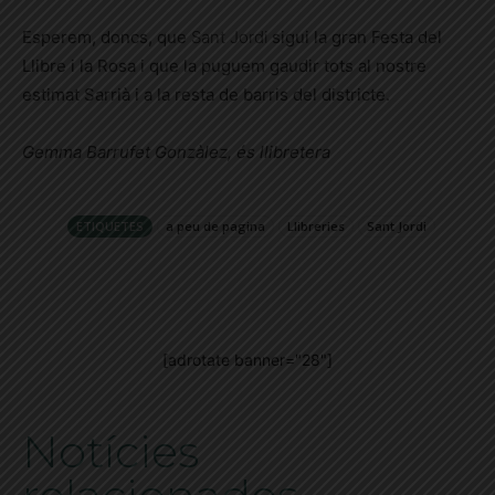
Esperem, doncs, que
Sant Jordi
sigui la gran Festa del
Llibre i la Rosa i que la puguem gaudir tots al nostre
estimat Sarrià i a la resta de barris del districte.
Gemma Barrufet Gonzàlez, és llibretera
ETIQUETES
a peu de pagina
Llibreries
Sant Jordi
[adrotate banner="28"]
Notícies