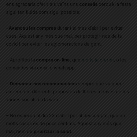
ens agradaria oferir als veïns uns
consells
perquè la festa
sigui tan fluida com sigui possible:
–
Avanceu les compres
durant el mes d’abril per evitar
cues. Aquest any més que mai, per protegir-nos de la
covid i per evitar les aglomeracions de gent.
– Aprofiteu la
compra on-line
, que
molts ja oferim
, o les
comandes via email o whatsapp.
–
Demaneu-nos recomanacions
sempre que vulgueu:
anirem fent diferents propostes de llibres a través de les
xarxes socials i a la web.
– No espereu al dia 23 d’abril per al descompte, que en
molts casos és de pocs cèntims. Aquest any més que
mai, hem de
prioritzar la salut.