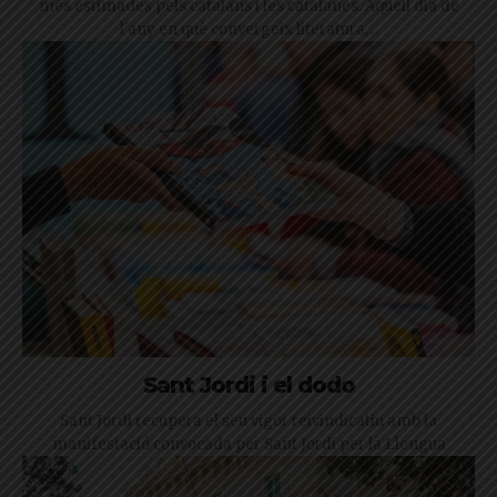
més estimades pels catalans i les catalanes. Aquell dia de
l'any en què convergeix literatura,...
Sant Jordi i el dodo
Sant Jordi recupera el seu vigor reivindicatiu amb la
manifestació convocada per Sant Jordi per la Llengua