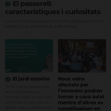
El passerell:
característiques i curiositats
La seva principal amenaça, a més de la desaparició del seu
hàbitat i l'ús de pesticides, és el silvestrisme
El jardí exterior
Nous veïns
afectats per
"De la mateixa manera que
l’esvoranc podran
necessito harmonia a
tornar a casa aviat
l’interior, també en necessito
mentre d’altres es
a l’exterior, perquè com és a
dins és a fora i com és a fora
constitueixen en