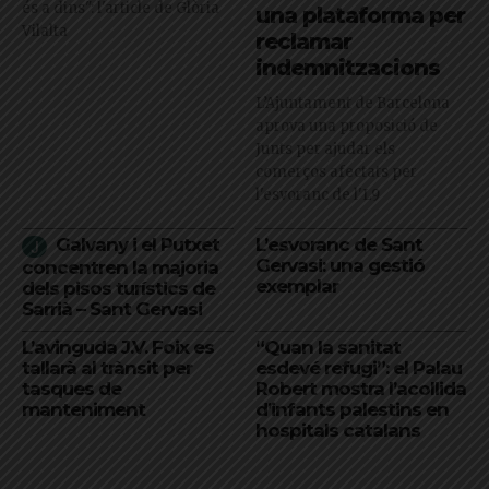
és a dins": l'article de Glòria
una plataforma per
Vilalta
reclamar
indemnitzacions
L’Ajuntament de Barcelona
aprova una proposició de
Junts per ajudar els
comerços afectats per
l'esvoranc de l'L9
Galvany i el Putxet
L’esvoranc de Sant
Gervasi: una gestió
concentren la majoria
exemplar
dels pisos turístics de
Sarrià – Sant Gervasi
L’avinguda J.V. Foix es
“Quan la sanitat
tallarà al trànsit per
esdevé refugi”: el Palau
tasques de
Robert mostra l’acollida
manteniment
d’infants palestins en
hospitals catalans