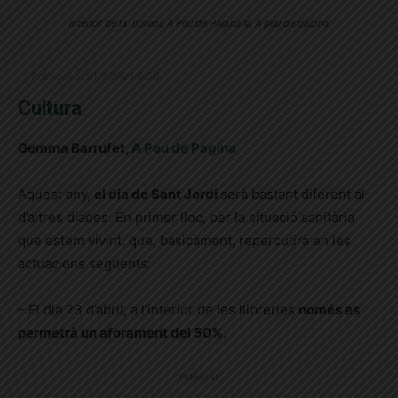
Interior de la llibreria A Peu de Pàgina © A peu de pàgina
Publicat el 21.4.2021 6:00
Cultura
Gemma Barrufet,
A Peu de Pàgina
Aquest any,
el dia de
Sant Jordi
serà bastant diferent al
d’altres diades. En primer lloc, per la situació sanitària
que estem vivint, que, bàsicament, repercutirà en les
actuacions següents:
– El dia 23 d’abril, a l’interior de les llibreries
només es
permetrà un aforament del 50%
.
Publicitat