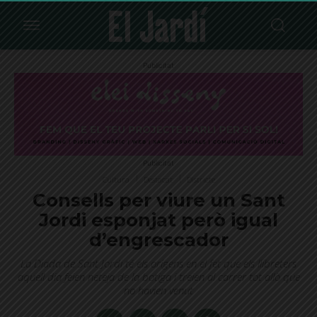
Publicitat
Publicitat
Cultura
Destacat
Districte
Consells per viure un Sant
Jordi esponjat però igual
d’engrescador
La Diada de Sant Jordi té els orígens en el fet que els llibreters
aquell dia feien neteja de la botiga i treien al carrer tot allò que
no havien venut