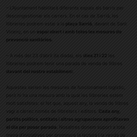
– L’Ajuntament habilitarà diferents espais als barris per
descongestionar els carrers. En el cas de Sarrià, les
llibreries podrem estar a la
plaça Sarrià
, davant de Sant
Vicenç, en un
espai obert i amb totes les mesures de
prevenció sanitàries.
– A més del 23 d’abril (la diada), els
dies 21 i 22
les
llibreries podrem tenir una parada de venda de llibres
davant del nostre establimen
t.
Aquestes serien les mesures de funcionament logístic,
però hi ha una mesura amb la qual les llibreries estem
molt satisfetes: el fet que, aquest any, la venda de llibres
vagi a càrrec només de llibreters i editors.
Cada any,
partits polítics, entitats i altres agrupacions aprofitaven
el dia per posar parada.
Nosaltres donem suport a tota
mena d’iniciatives per promoure la lectura i la venda de