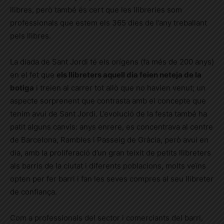
llibres, però també és cert que les llibreries som
professionals que estem els 365 dies de l’any treballant
pels llibres.
La diada de Sant Jordi té els orígens (fa més de 200 anys)
en el fet que
els llibreters aquell dia feien
neteja
de la
botiga
i treien al carrer tot allò que no havien venut; un
aspecte sorprenent que contrasta amb el concepte que
tenim avui de Sant Jordi. L’evolució de la festa també ha
patit alguns canvis: anys enrere, es concentrava al centre
de Barcelona, Rambles i Passeig de Gràcia, però avui en
dia, amb la proliferació d’un gran teixit de petits llibreters
als barris de la ciutat i diferents poblacions, molts veïns
opten per fer barri i fan les seves compres al seu llibreter
de confiança.
Com a professionals del sector i comerciants del barri,