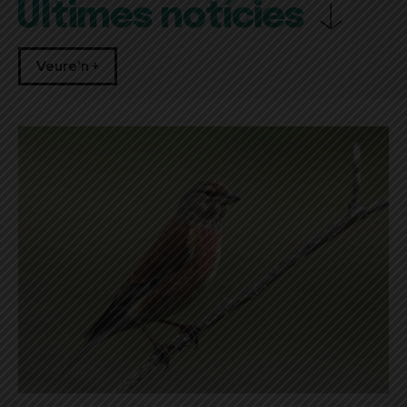
Últimes notícies
Veure'n +