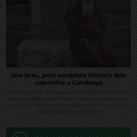
Una breu, però completa història dels
caputxins a Catalunya
"Quatre segles de vida caputxina", el nou llibre de Fra Valentí
Serra que explica des de l’arribada dels primers framenors
caputxins a Catalunya fins a la publicació de les constitucions
el 1968, arran del Concili Vaticà II