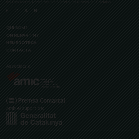
les Tres Torres, Pedralbes, Vallvidrera, les Planes i el Tibidabo
QUI SOM?
ON REPARTIM?
HEMEROTECA
CONTACTA
Associats a:
Amb el suport de: