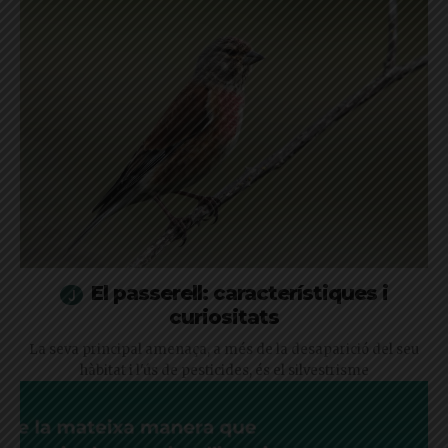
El passerell: característiques i
curiositats
La seva principal amenaça, a més de la desaparició del seu
hàbitat i l'ús de pesticides, és el silvestrisme