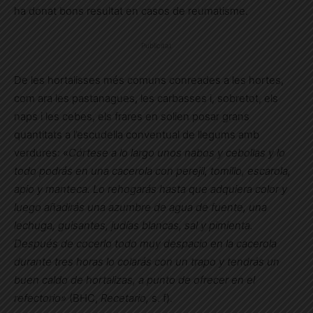
ha donat bons resultat en casos de reumatisme.
Publicitat
De les hortalisses més comuns conreades a les hortes,
com ara les pastanagues, les carbasses i, sobretot, els
naps i les cebes, els frares en solien posar grans
quantitats a l’escudella conventual de llegums amb
verdures: «
Córtese a lo largo unos nabos y cebollas y lo
todo podrás en una cacerola con perejil, tomillo, escarola,
apio y manteca. Lo rehogarás hasta que adquiera color y
luego añadirás una azumbre de agua de fuente, una
lechuga, guisantes, judías blancas, sal y pimienta.
Después de cocerlo todo muy despacio en la cacerola
durante tres horas lo colarás con un trapo y tendrás un
buen caldo de hortalizas, a punto de ofrecer en el
refectorio»
(BHC,
Recetario
,
s. f).