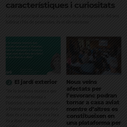
característiques i curiositats
La seva principal amenaça, a més de la desaparició del seu
hàbitat i l'ús de pesticides, és el silvestrisme
El jardí exterior
Nous veïns
afectats per
"De la mateixa manera que
l’esvoranc podran
necessito harmonia a
tornar a casa aviat
l’interior, també en necessito
mentre d’altres es
a l’exterior, perquè com és a
dins és a fora i com és a fora
constitueixen en
és a dins": l'article de Glòria
una plataforma per
Vilalta