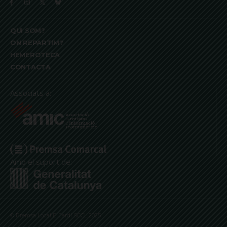
QUI SOM?
ON REPARTIM?
HEMEROTECA
CONTACTA
Associats a:
Amb el suport de:
© Premsa Local El Jardí SCCL 2025