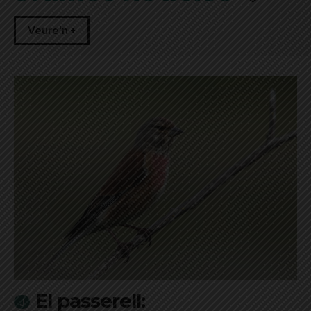
Veure'n +
El passerell: