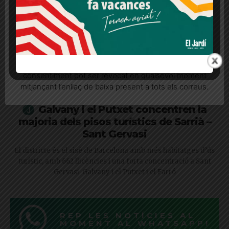
Més informació
Acceptar
Rebutjar tot
Quan l’usuari crea un compte al Diari el Jardí, dona el
seu consentiment explícit per rebre comunicacions
informatives relacionades amb el servei. Aquest
consentiment pot ser revocat en qualsevol moment
mitjançant l’enllaç de baixa present a tots els correus.
Galvany i el Putxet concentren la
majoria dels pisos turístics de Sarrià –
Sant Gervasi
El districte és el sisè de Barcelona amb més habitatges d’ús
turístic, amb 662 llicències i una forta concentració a Sant
Gervasi-Galvany i el Putxet i el Farró
REP LES NOTÍCIES AL
MOMENT AL WHATSAPP!