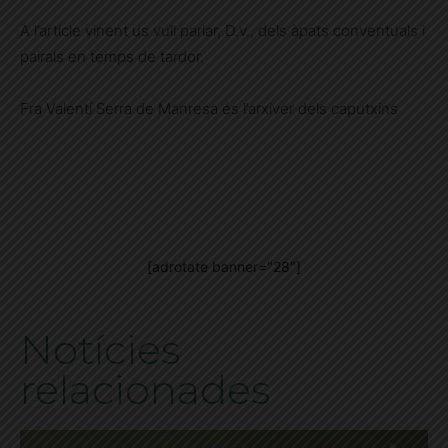
A l’article vinent us vull parlar, D.v., dels àpats conventuals i
pairals en temps de tardor.
Fra Valentí Serra de Manresa és l’arxiver dels caputxins
[adrotate banner="28"]
Notícies
relacionades