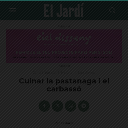
Publicitat
Publicitat
Cuina i Nutrició
Història
Sant Gervasi
Cuinar la pastanaga i el
carbassó
Per
El Jardí