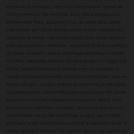
d’estiu és el carbassó, i que hom pot preparar i guisar de
moltes maneres. Per exemple, si es talla el carbassó en
làmines molt fines, aquestes s’han de cobrir amb capes
molt primes de fulla de lletuga sense tronxo i d’espàrrecs
tallats per la meitat, i aquestes capes s’han d’anar amanint
amb alguna salsa o vinagreta, i el resultat final és excel·lent.
De guisa semblant, amb la pastanaga laminada, o ratllada
molt fina, macerada amb suc de taronja agre, un raget d’oli
d’oliva i afegint encara una mica de mel i de canyella, en
resulta una amanida inèdita, molt bona i refrescant, que en
temps xafogós i en dies ardents la solien menjar els frares.
La pastanaga és una hortalissa que destaca per les seves
propietats nutritives i terapèutiques essent, alhora, molt
agraciada en vitamines i minerals, de manera que és molt
recomanable car, a més d’estimular la gana, aporta fibra i
protegeix la pell i contribueix a millorar la capacitat visual. A
voltes l’aplicació externa (i la ingesta) del suc de pastanaga