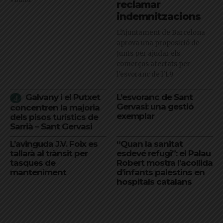
reclamar
indemnitzacions
L’Ajuntament de Barcelona
aprova una proposició de
Junts per ajudar els
comerços afectats per
l'esvoranc de l'L9
Galvany i el Putxet
L’esvoranc de Sant
Gervasi: una gestió
concentren la majoria
exemplar
dels pisos turístics de
Sarrià – Sant Gervasi
L’avinguda J.V. Foix es
“Quan la sanitat
tallarà al trànsit per
esdevé refugi”: el Palau
tasques de
Robert mostra l’acollida
manteniment
d’infants palestins en
hospitals catalans