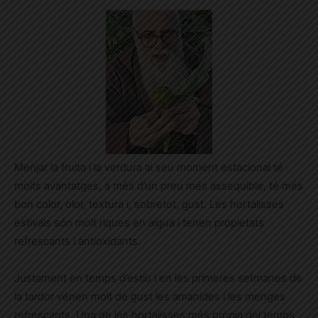
Menjar la fruita i la verdura al seu moment estacional té
molts avantatges, a més d’un preu més assequible, té més
bon color, olor, textura i, sobretot, gust. Les hortalisses
estivals són molt riques en aigua i tenen propietats
refrescants i antioxidants.
Justament en temps d’estiu i en les primeres setmanes de
la tardor vénen molt de gust les amanides i les menges
refrescants. Una de les hortalisses més pròpia del temps