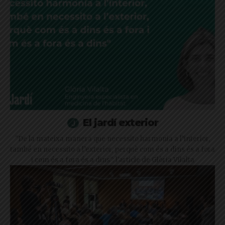
El jardí exterior
"De la mateixa manera que necessito harmonia a l’interior,
també en necessito a l’exterior, perquè com és a dins és a fora
i com és a fora és a dins": l'article de Glòria Vilalta