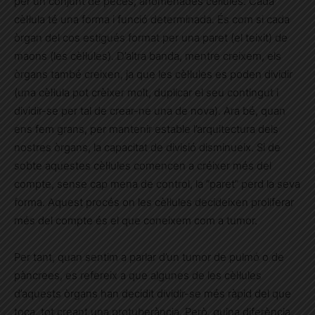
per un conjunt de peces, anomenades cèl·lules. Cada
cèl·lula té una forma i funció determinada. És com si cada
òrgan del cos estigués format per una paret (el teixit) de
maons (les cèl·lules). D’altra banda, mentre creixem, els
òrgans també creixen, ja que les cèl·lules es poden dividir
(una cèl·lula pot crèixer molt, duplicar el seu contingut i
dividir-se per tal de crear-ne una de nova). Ara bé, quan
ens fem grans, per mantenir estable l’arquitectura dels
nostres òrgans, la capacitat de divisió disminueix. Si de
sobte aquestes cèl·lules comencen a créixer més del
compte, sense cap mena de control, la “paret” perd la seva
forma. Aquest procés on les cèl·lules decideixen proliferar
més del compte és el que coneixem com a tumor.
Per tant, quan sentim a parlar d’un tumor de pulmó o de
pàncrees, es refereix a que algunes de les cèl·lules
d’aquests òrgans han decidit dividir-se més ràpid del que
toca, tot creant una protuberància. Però, quina diferència