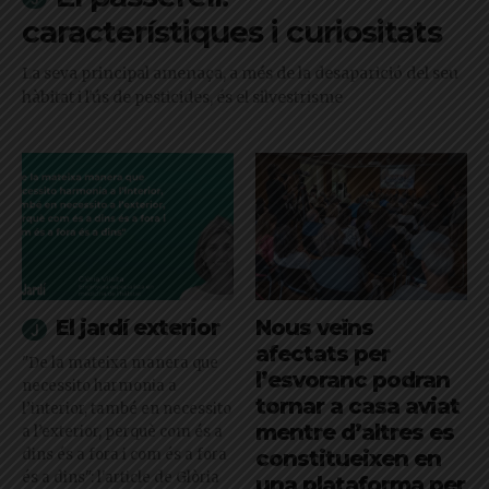
característiques i curiositats
La seva principal amenaça, a més de la desaparició del seu
hàbitat i l'ús de pesticides, és el silvestrisme
El jardí exterior
Nous veïns
afectats per
"De la mateixa manera que
l’esvoranc podran
necessito harmonia a
tornar a casa aviat
l’interior, també en necessito
mentre d’altres es
a l’exterior, perquè com és a
dins és a fora i com és a fora
constitueixen en
és a dins": l'article de Glòria
una plataforma per