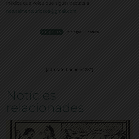
mèdica que voleu que siguin tractats a
naturalmentcuriosos@gmail.com
ETIQUETES
biologia
natura
[adrotate banner="28"]
Notícies
relacionades