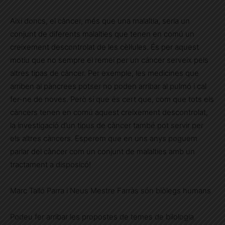
Així doncs, el càncer, més que una malaltia, seria un
conjunt de diferents malalties que tenen en comú un
creixement descontrolat de les cèl·lules. És per aquest
motiu que no sempre el remei per un cáncer serveix pels
altres tipas de càncer. Per exemple, les medicines que
arriben al pàncrees potser no poden arribar al pulmó i cal
fer-ne de noves. Però sí que és cert que, com que tots els
càncers tenen en comú aquest creixement descontrolat,
la investigació d’un tipus de càncer també pot servir per
els altres càncers. Esperem que en uns anys poguem
parlar del càncer com un conjunt de malalties amb un
tractament a disposicó!
Marc Talló Parra i Neus Mestre Farràs són biòlegs humans
Podeu fer arribar les propostes de temes de bilologia