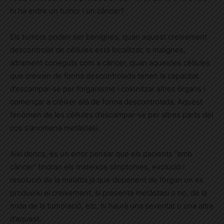
hi ha entre un tumor i un càncer?
Els tumors poden ser benignes, quan aquest creixement
descontrolat de cèl·lules està localitzat; o malignes,
altrament coneguts com a càncer, quan aquestes cèl·lules
que creixen de forma descontrolada tenen la capacitat
d’escampar-se per l’organisme i colonitzar altres òrgans i
començar a créixer allà de forma descontrolada. Aquest
fenòmen de les cèl·lules d’escampar-se per altres parts del
cos s’anomena metàstasi.
Així doncs, és un error pensar que els pacients “amb
càncer” tindran els mateixos símptomes, evolució i
resolució de la malaltia ja que depenent de l’òrgan on es
produeixi el creixement, si presenta metàstasi o no, de la
mida de la tumoració, etc. hi haurà una severitat o una altra
d’aquest.