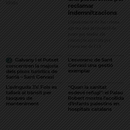
Vilalta
reclamar
indemnitzacions
L’Ajuntament de Barcelona
aprova una proposició de
Junts per ajudar els
comerços afectats per
l'esvoranc de l'L9
Galvany i el Putxet
L’esvoranc de Sant
Gervasi: una gestió
concentren la majoria
exemplar
dels pisos turístics de
Sarrià – Sant Gervasi
L’avinguda J.V. Foix es
“Quan la sanitat
tallarà al trànsit per
esdevé refugi”: el Palau
tasques de
Robert mostra l’acollida
manteniment
d’infants palestins en
hospitals catalans