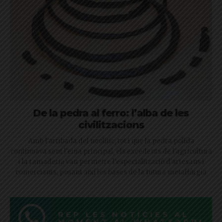
De la pedra al ferro: l’alba de les
civilitzacions
Amb l'arribada del neolític, tot i que la pedra polida
continuava sent l'eina principal, els excedents de l'agricultura
i la ramaderia van permetre l'especialització d'artesans i
comerciants, posant així les bases de la futura metal·lúrgia
REP LES NOTÍCIES AL
MOMENT AL WHATSAPP!