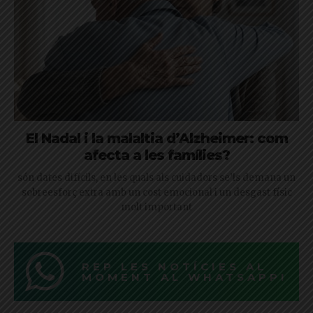
El Nadal i la malaltia d’Alzheimer: com
afecta a les famílies?
són dates difícils, en les quals als cuidadors se’ls demana un
sobreesforç extra amb un cost emocional i un desgast físic
molt important
REP LES NOTÍCIES AL
MOMENT AL WHATSAPP!