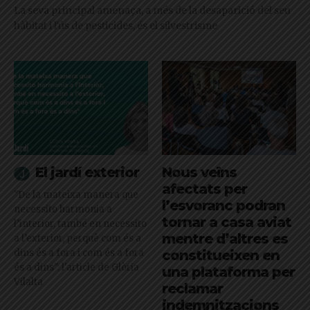
La seva principal amenaça, a més de la desaparició del seu
hàbitat i l'ús de pesticides, és el silvestrisme
El jardí exterior
Nous veïns
afectats per
"De la mateixa manera que
l’esvoranc podran
necessito harmonia a
tornar a casa aviat
l’interior, també en necessito
mentre d’altres es
a l’exterior, perquè com és a
dins és a fora i com és a fora
constitueixen en
és a dins": l'article de Glòria
una plataforma per
Vilalta
reclamar
indemnitzacions