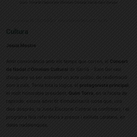
Quim Torra © Cedida per Òmnium Cultural Sarrià-Sant Gervasi
Publicat el 16.1.2020 6:30 · Actualitzat el 16.1.2020 10:19
Cultura
Jesús Mestre
Amb consonància amb els temps que corren, el
Concert
de Nadal
d’
Òmnium Cultural
de Sarrià – Sant Gervasi
d’enguany va ser sobretot un acte polític, de reafirmació
com a país. Tenia tota la lògica: el
protagonista principal
,
el molt honorable president
,
Quim Torra
, en la faceta de
rapsode, estava advertit d’inhabilitació (cosa que, uns
dies després, la Junta Electoral Central va confirmar), i el
programa feia referència a presos i exiliats catalans, en
dates nadalenques.